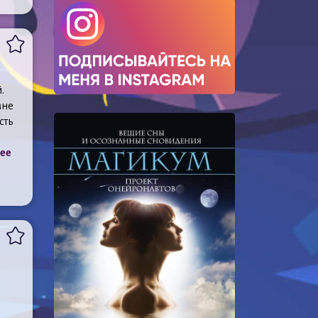
.
мне
сть
лее