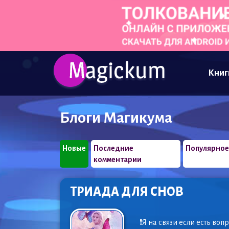
Книг
Блоги Магикума
Новые
Последние
Популярно
комментарии
ТРИАДА ДЛЯ СНОВ
❗️Я на связи если есть 