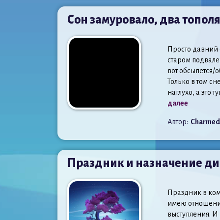
Сон замуровало, два топол
Просто давний с
старом подвале 
вот обсыпется/
Только в том сн
наглухо, а это 
далее
Автор:
Charmed
Праздник и назначение д
Праздник в ком
имею отношения 
выступления. И 