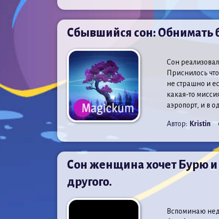
Сбывшийся сон: Обнимать 
Сон реализовалс
Приснилось что
не страшно и ес
какая-то мисси
аэропорт, и в о
Автор:
Kristin
Сон женщина хочет Бурю и 
другого.
Вспоминаю нед