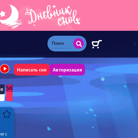
Написать сон
Авторизация
🆘
оп
ие с