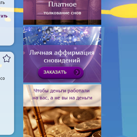
ать
тать
 со