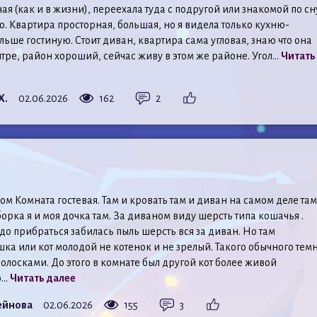
я (как и в жизни), переехала туда с подругой или знакомой по сн
то. Квартира просторная, большая, но я видела только кухню-
льше гостиную. Стоит диван, квартира сама угловая, знаю что она
тре, район хороший, сейчас живу в этом же районе. Угол...
Читать
Х.
02.06.2026
162
2
м Комната гостевая. Там и кровать там и диван на самом деле там
орка я и моя дочка там. За диваном виду шерсть типа кошачья .
до прибраться забилась пыль шерсть вся за диван. Но там
шка или кот молодой не котенок и не зрелый. Такого обычного тем
полосками. До этого в комнате был другой кот более живой
..
Читать далее
сейнова
02.06.2026
155
3