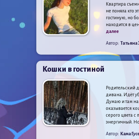
Квартира съемна
не поняла кто э
гостиную, но бо
находится в цен
далее
Автор:
Татьяна 
Кошки в гостиной
Родительский до
дивана. Идёт уб
Думаю и там на
оказывается ко
серого цвета с 
энергичный. Но.
Автор:
Кама Гу