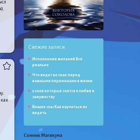
ысл
).
Свежие записи
Исполнение желаний Всё
реально
Что видят во снах перед
важными переменами в жизни
5 снов которые снятся к любви и
у.
замужеству
 как
Вещие сны Как научиться их
видеть
Сонник Магикума