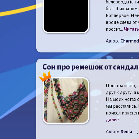
белеберды (сни
был. Я их запом
Вот первое. Не
вроде слева от
просит...
Читать
Автор:
Charmed
Сон про ремешок от сандал
Пространство, т
друг к другу, я
На моих ногах 
мы расстались. 
присел и застег
далее
Автор:
Xenia
3