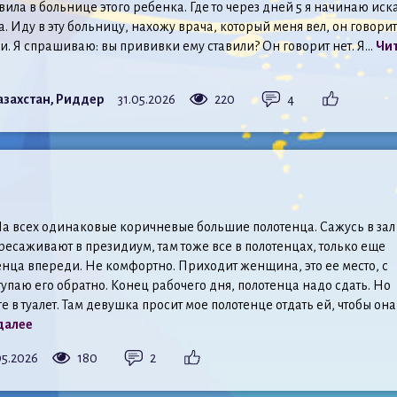
авила в больнице этого ребенка. Где то через дней 5 я начинаю иск
. Иду в эту больницу, нахожу врача, который меня вел, он говорит
. Я спрашиваю: вы прививки ему ставили? Он говорит нет. Я...
Чи
азахстан, Риддер
31.05.2026
220
4
На всех одинаковые коричневые большие полотенца. Сажусь в зал
ресаживают в президиум, там тоже все в полотенцах, только еще
енца впереди. Не комфортно. Приходит женщина, это ее место, с
упаю его обратно. Конец рабочего дня, полотенца надо сдать. Но
е в туалет. Там девушка просит мое полотенце отдать ей, чтобы она
далее
05.2026
180
2