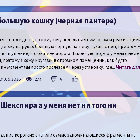
большую кошку (черная пантера)
я в тот же день, поэтому хочу поделиться символом и реализацией
 держу на руках большую черную пантеру, гуляю с ней, при этом 
ть ощущение, что она мне дорога. Такое чувство, что у меня с ней е
я, поэтому я хожу кругами в огромном помещении, как будто
дин момент мы просто пролезаем через установку, где...
Читать да
01.06.2026
274
5
Шекспира а у меня нет ни того ни
авние короткие сны или самые запоминающиеся фрагменты из