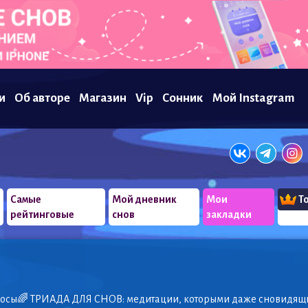
и
Об авторе
Магазин
Vip
Сонник
Мой Instagram
е
Самые
Мой дневник
Мои
Т
рейтинговые
снов
закладки
вопросы🌈 ТРИАДА ДЛЯ СНОВ: медитации, которыми даже сновидящ