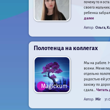
почему то я ост
своего мальчика
ребенка забрали
далее
Автор:
Ольга, К
Полотенца на коллегах
Мы на работе. 
всеми. Меня пе
отдельно полот
радостью ей уст
захожу по дорог
сдала...
Читать 
Автор:
Mir
31.