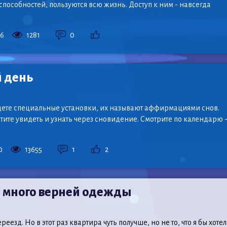
особностей, пользуются всю жизнь. Доступ к ним - навсегда
26
1281
0
й день
дете специальные установки, их называют аффирмациями снов.
тите увидеть и узнать через сновидение. Смотрите по календарю -
0
13655
1
2
, много верней одежды
еезд. Но в этот раз квартира чуть получше, но не то, что я бы хотел