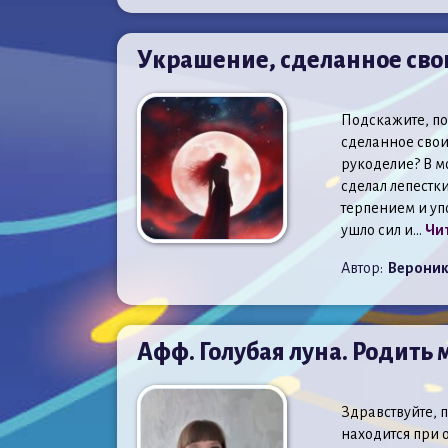
Украшение, сделанное сво
Подскажите, по
сделанное свои
рукоделие? В м
сделал лепестк
терпением и упо
ушло сил и...
Чит
Автор:
Верони
Афф. Голубая луна. Родить
Здравствуйте, п
находится при о