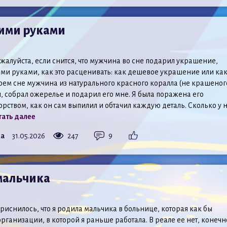
ими руками
жалуйста, если снится, что мужчина во сне подарил украшение,
ми руками, как это расценивать: как дешевое украшение или ка
оем сне мужчина из натурального красного коралла (не крашеног
и, собрал ожерелье и подарил его мне. Я была поражена его
рством, как он сам выпилил и обтачил каждую деталь. Сколько у 
ать далее
ка
31.05.2026
247
9
 мальчика
риснилось, что я родила мальчика в больнице, которая как бы
рганизации, в которой я раньше работала. В реале ее нет, конечн