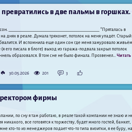
я превратились в две пальмы в горшках.
он. ____________________________________________ *Пряталась в
на днях в реале. Думала тряхонет, потолок на меня упадёт. Старый
обвалится. И вспомнила еще один сон где меня замуровало живьём
е (я его писала в блоге) выход из гаража-подвала закрыл потолок
туннель образовался. В том сне не было финала. Прозвенел...
Читать
 ☘️
30.05.2026
201
3
иректором фирмы
пании, по сну я там работаю, в реале такой компании не знаю и н
никакого, все готовятся к торжеству, будет много гостей, банкет,
мне кто-то из менеджеров подает что-то типа визитки, я ее буру, н