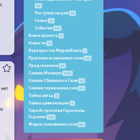
у,
90
Поступки людей
74
Семья
30
События
101
Книги проекта
6
Новости
72
Перекресток Миров Книга
7
Практика осознанных снов
153
Предсказания
54
Сонник Магикум
1166
Сонник Сбывшихся Снов
14
Сонник тлумачення снів
 нет
94
Тайны звёзд
8
Тайны цивилизации
9
но
Таро Астрология Гороскопы
Гадания
100
Форум толкования снов
372