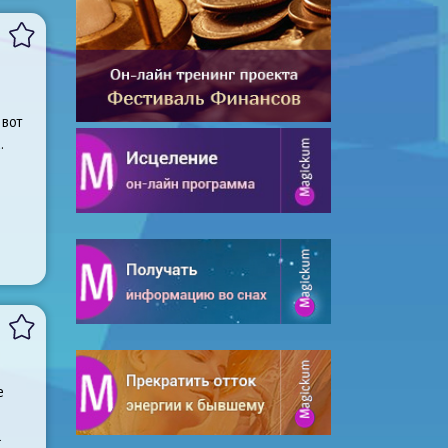
 вот
.
е
а