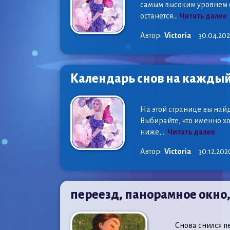
самым высоким уровнем сп
останется...
Читать далее
Автор:
Victoria
30.04.20
Календарь снов на кажды
На этой странице вы най
Выбирайте, что именно хо
ниже,...
Читать далее
Автор:
Victoria
30.12.202
переезд, панорамное окно
Снова снился пер