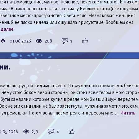
тся нагромождение, мутное, неясное, нечеткое и много). В них см
нила. В них какая то отсылка к сериалу Библиотекари (еле ощутимая
известное место-пространство. Света мало. Незнакомая женщина
 меня. Я ее плохо видела или ощущала присутствие. Вообщем она
 далее
 ☘️
01.06.2026
208
3
ии.
емно вокруг, но видимость есть. Я с мужчиной стоим очень близко
 к нему стою боком левой стороны, он стоит всем телом в мою сторон
обуты сандалии которые купил в реале мой бывший муж перед тем
Во сне эти сандалии не были застёгнуты, мужчина заметил это, сам
нул ремешки. Потом встал, посмотрел с интересом мне в...
Читать
1.05.2026
239
4