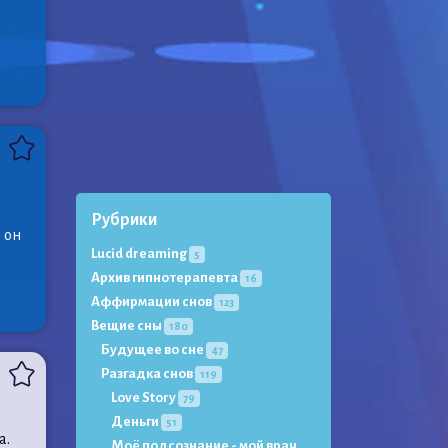
Рубрики
 он
Lucid dreaming
5
Архив гипнотерапевта
16
Аффирмации снов
123
Вещие сны
180
Будущее во сне
47
Разгадка снов
119
Love Story
79
Деньги
51
а.
Моё подсознание - мой врач