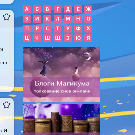
А
Б
В
Г
Д
Е
Ж
З
И
К
Л
М
Н
О
П
Р
С
Т
У
Ф
Х
Ц
Ч
Ш
Щ
Э
Ю
Я
к
о)
него
о. И