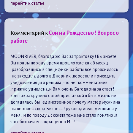
перейти к статье
Комментарий к
Сон на Рождество ! Вопрос о
работе
MOONRIVER, благодарю Вас за трактовку ! Вы знаете
Вы правы по ходу время прошло уже как 8 месяц
,разобравшись в специфики работы все прояснилось
,не заходила долго в Дневник ,перестали приходить
уведомления ,и я решила ,что нет комментариев
.приятно удивлена,и Вам очень Багодарна за ответ !
хотя так закручено с этой приставкой я бы в жизнь не
догадалась бы . единственное почему мастер мужчина
,наверное аспект Бизнеса ! руководитель женщина у
меня . и по поводу 2 сюжета тоже мне стало понятно ,а
что обозначает сокращенно ИГ ?
перейти к статье