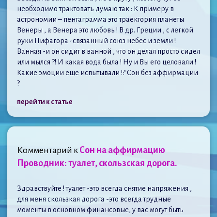
необходимо трактовать думаю так : К примеру в
астрономии – пентаграмма это траектория планеты
Венеры , а Венера это любовь ! В др. Греции , с легкой
руки Пифагора -связанный союз небес и земли !
Ванная -и он сидит в ванной , что он делал просто сидел
или мылся ?! И какая вода была ! Ну и Вы его целовали !
Какие эмоции ещё испытывали !? Сон без аффирмации
?
перейти к статье
Комментарий к
Сон на аффирмацию
Проводник: туалет, скользская дорога.
Здравствуйте ! туалет -это всегда снятие напряжения ,
для меня скользкая дорога -это всегда трудные
моменты в основном финансовые, у вас могут быть