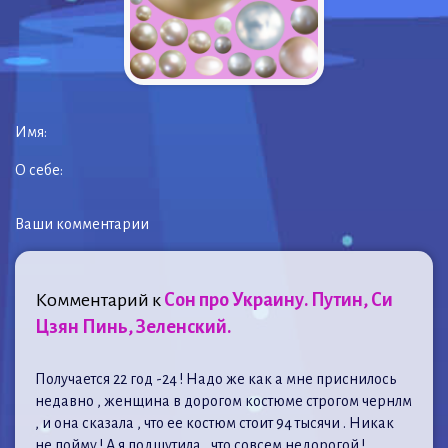
Имя:
О себе:
Ваши комментарии
Комментарий к
Сон про Украину. Путин, Си
Цзян Пинь, Зеленский.
Получается 22 год -24 ! Надо же как а мне приснилось
недавно , женщина в дорогом костюме строгом чернлм
, и она сказала , что ее костюм стоит 94 тысячи . Никак
не пойму ! А я подшутила , что совсем недорогой !