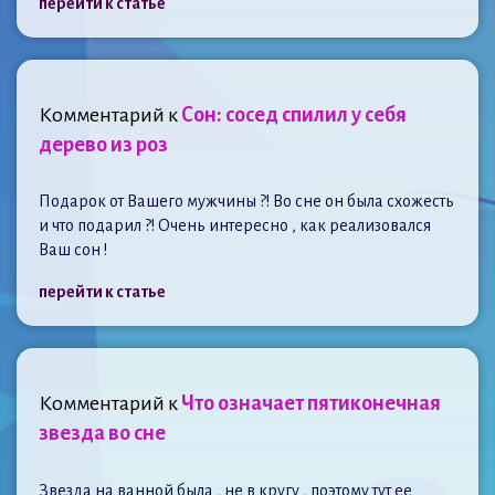
перейти к статье
Комментарий к
Сон: сосед спилил у себя
дерево из роз
Подарок от Вашего мужчины ?! Во сне он была схожесть
и что подарил ?! Очень интересно , как реализовался
Ваш сон !
перейти к статье
Комментарий к
Что означает пятиконечная
звезда во сне
Звезда на ванной была , не в кругу , поэтому тут ее