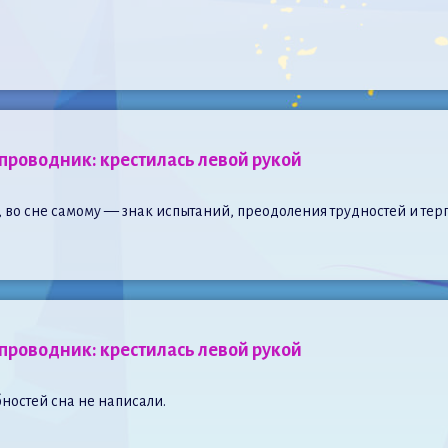
роводник: крестилась левой рукой
т, во сне самому — знак испытаний, преодоления трудностей и тер
роводник: крестилась левой рукой
ностей сна не написали.