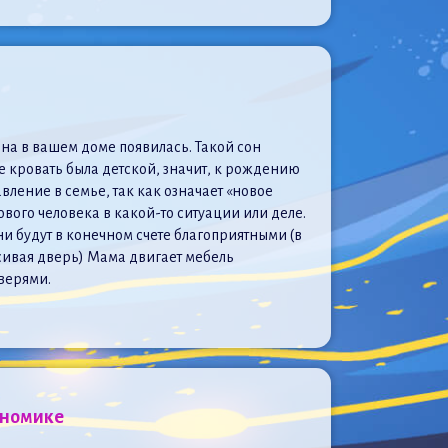
 она в вашем доме появилась. Такой сон
не кровать была детской, значит, к рождению
ление в семье, так как означает «новое
вого человека в какой-то ситуации или деле.
ни будут в конечном счете благоприятными (в
асивая дверь) Мама двигает мебель
верями.
ономике