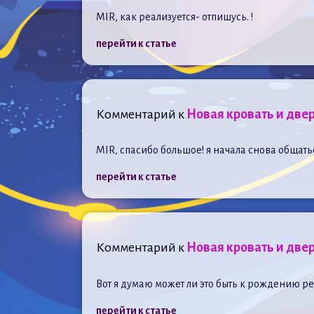
MIR, как реализуется- отпишусь. !
перейти к статье
Комментарий к
Новая кровать и двер
MIR, спасибо большое! я начала снова общатьс
перейти к статье
Комментарий к
Новая кровать и двер
Вот я думаю может ли это быть к рождению ре
перейти к статье