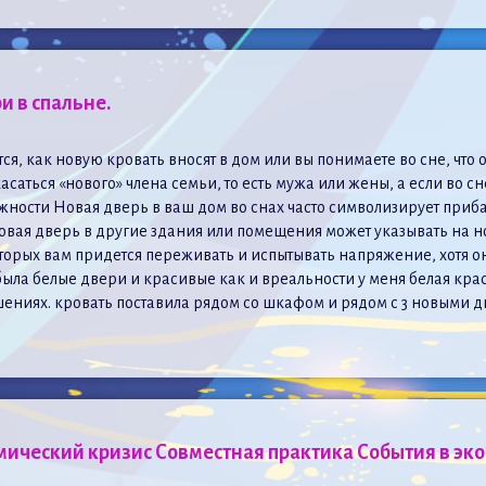
и в спальне.
ся, как новую кровать вносят в дом или вы понимаете во сне, что
асаться «нового» члена семьи, то есть мужа или жены, а если во с
ности Новая дверь в ваш дом во снах часто символизирует прибав
овая дверь в другие здания или помещения может указывать на но
которых вам придется переживать и испытывать напряжение, хотя о
 была белые двери и красивые как и вреальности у меня белая кр
ениях. кровать поставила рядом со шкафом и рядом с 3 новыми д
ический кризис Совместная практика События в эк