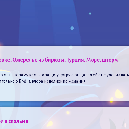
вке, Ожерелье из бирюзы, Турция, Море, шторм
го мать не замужем, что защиту котрую он давал ей он будет дават
л только о БМ), а вчера исполнение желания.
и в спальне.