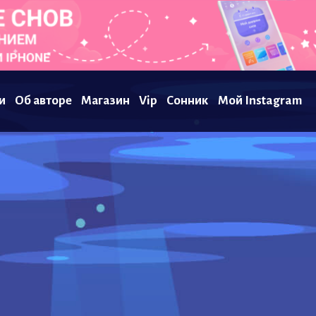
и
Об авторе
Магазин
Vip
Сонник
Мой Instagram