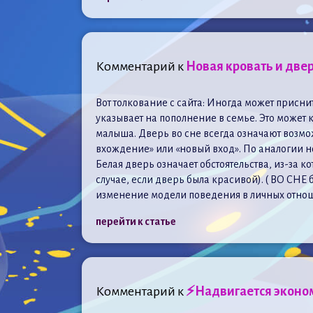
Комментарий к
Новая кровать и двер
Вот толкование с сайта: Иногда может приснит
указывает на пополнение в семье. Это может к
малыша. Дверь во сне всегда означают возмож
вхождение» или «новый вход». По аналогии н
Белая дверь означает обстоятельства, из-за 
случае, если дверь была красивой). ( ВО СНЕ
изменение модели поведения в личных отнош
перейти к статье
Комментарий к
⚡Надвигается эконом