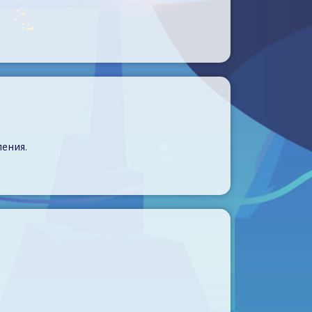
пения.