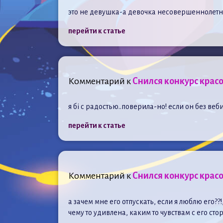
это не девушка-а девочка несовершеннолетн
перейти к статье
Комментарий к
Снился конкурс красо
я бі с радостью..поверила-но! если он без веб
перейти к статье
Комментарий к
Снился конкурс красо
а зачем мне его отпускать, если я люблю е
чему то удивлена, каким то чувствам с его сто