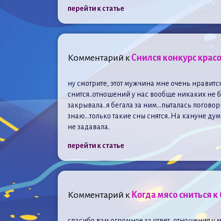
перейти к статье
Комментарий к
Снился конкурс красо
ну смотрите, этот мужчина мне очень нравится
снится..отношений у нас вообще никаких не бы
закрывала..я бегала за ним…пыталась поговори
знаю…только такие сны снятся..На кануне дум
не задавала.
перейти к статье
Комментарий к
Когда мясо сниться к
спасибо вам огромное за ответ, отношения у