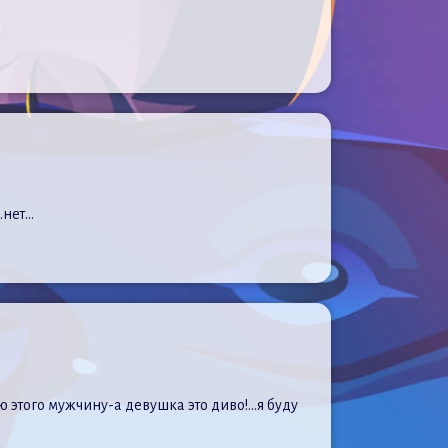
…нет…
этого мужчину-а девушка это диво!…я буду