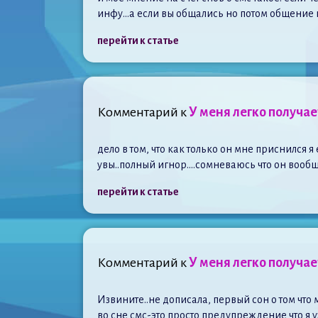
инфу…а если вы общались но потом общение пре
перейти к статье
Комментарий к
У меня легко получа
дело в том, что как только он мне приснился я
увы..полный игнор….сомневаюсь что он вообщ
перейти к статье
Комментарий к
У меня легко получа
Извините..не дописала, первый сон о том что 
во сне смс-это просто предупреждение что я у