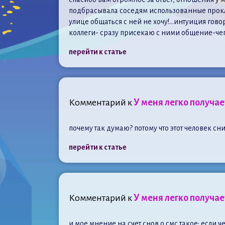
подбрасывала соседям использованные прокла
улице общаться с ней не хочу!…интуиция гово
коллеги- сразу присекаю с ними общение-чего
перейти к статье
Комментарий к
У меня легко получа
почему так думаю? потому что этот человек сни
перейти к статье
Комментарий к
У меня легко получа
и мое мнение на счет снов о смс такое: если ч