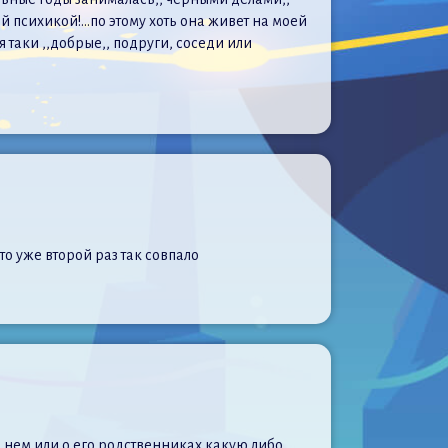
й психикой!…по этому хоть она живет на моей
 таки ,,добрые,, подруги, соседи или
это уже второй раз так совпало
е о нем или о его родственниках какую либо