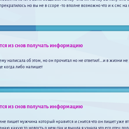
кратилось но вы не в ссоре -то вполне возможно что и к смс на яв
ется из снов получать информацию
 ему написала об этом, но он прочитал но не ответил!….и в жизни не
е когда либо напишет
ется из снов получать информацию
мне пишет мужчина который нравится и снится что он пишет уже вто
знаю какую то новость о нем-так и вышла я узнала что его отец по