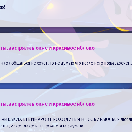
яя!
ты, застряла в окне и красивое яблоко
инара общаться не хочет , то не думаю что после него прям захочет 
ты, застряла в окне и красивое яблоко
го??!, нИКАКИХ ВЕБИНАРОВ ПРОХОДИТЬ Я НЕ СОБИРАЮСЬ!, Я люблю 
роны ,может даже и не ко мне. я так думаю.