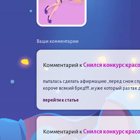
Ваши комментарии
Комментарий к
Снился конкурс красо
пыталась сделать афирмацию ,перед сном спр
короче всякий бред!!!!..и уже который раз так
перейти к статье
Комментарий к
Снился конкурс красо