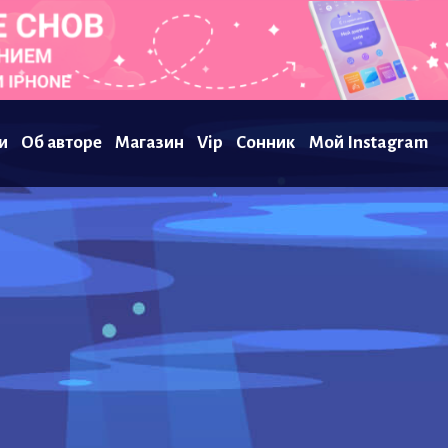
и
Об авторе
Магазин
Vip
Сонник
Мой Instagram