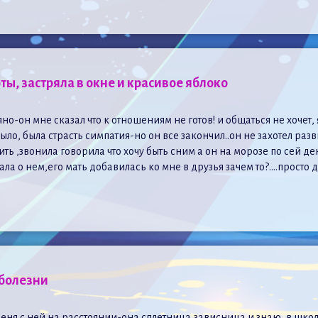
ты, застряла в окне и красивое яблоко
но-он мне сказал что к отношениям не готов! и общаться не хочет, 
ло, была страсть симпатия-но он все закончил..он не захотел разви
ть ,звонила говорила что хочу быть сним а он на морозе по сей де
ала о нем,его мать добавилась ко мне в друзья зачем то?….прост
 болезни
 меня с ней на расстоянии-она сплетница,зависница и знаю, в шк