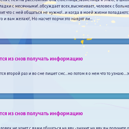
дки с месячными!..обсуждает всех,высмеивает, человек с больно
рит что с ней общаться не нужно!…и когда в моей жизни попадаются
 и вам желаю!, Но насчет порчи это наврят ли…
ется из снов получать информацию
тся второй раз и во сне пишет смс…но потом я о нем что то узнаю….
ется из снов получать информацию
еловек не хочет с вами общаться на яву -значит на яву вы получит