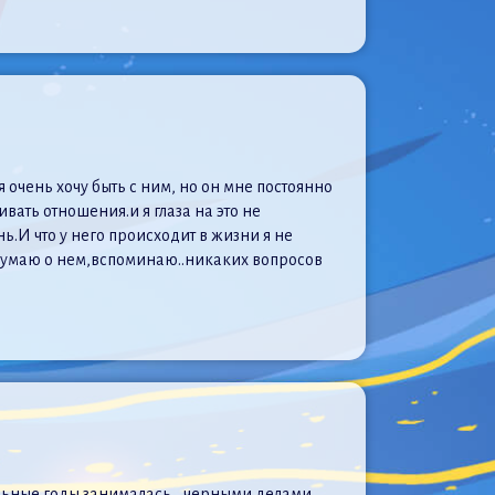
я очень хочу быть с ним, но он мне постоянно
вать отношения.и я глаза на это не
нь.И что у него происходит в жизни я не
о думаю о нем,вспоминаю..никаких вопросов
ольные годы занималась,, черными делами,,