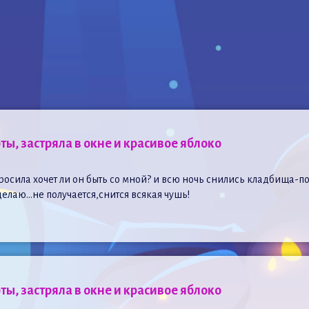
ты, застряла в окне и красивое яблоко
осила хочет ли он быть со мной? и всю ночь снились кладбища-п
 делаю…не получается,снится всякая чушь!
ты, застряла в окне и красивое яблоко