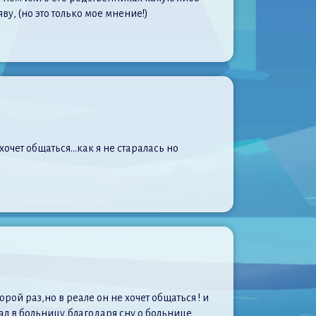
у, (но это только мое мнение!)
 хочет общаться…как я не старалась но
рой раз,но в реале он не хочет общаться ! и
пал в больницу,благодаря сну о больнице