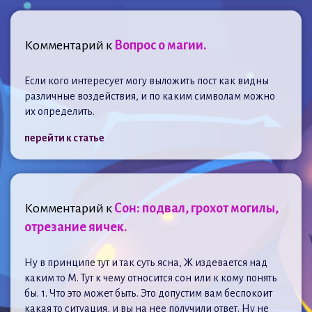
Комментарий к
Вопрос о магии.
Если кого интересует могу выложить пост как видны
различные воздействия, и по каким символам можно
их определить.
перейти к статье
Комментарий к
Сон: подвал, грохот могилы,
отрезание яичек.
Ну в принципе тут и так суть ясна, Ж издевается над
каким то М. Тут к чему относится сон или к кому понять
бы. 1. Что это может быть. Это допустим вам беспокоит
какая то ситуация, и вы на нее получили ответ. Ну не