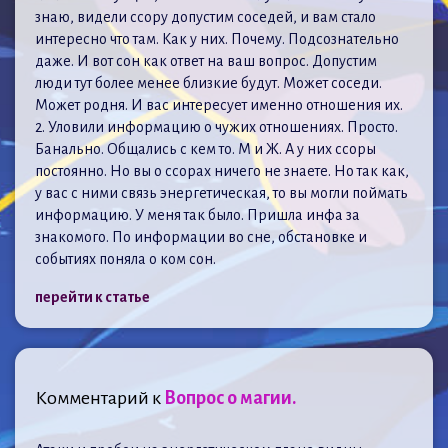
знаю, видели ссору допустим соседей, и вам стало
интересно что там. Как у них. Почему. Подсознательно
даже. И вот сон как ответ на ваш вопрос. Допустим
люди тут более менее близкие будут. Может соседи.
Может родня. И вас интересует именно отношения их.
2. Уловили информацию о чужих отношениях. Просто.
Банально. Общались с кем то. М и Ж. А у них ссоры
постоянно. Но вы о ссорах ничего не знаете. Но так как,
у вас с ними связь энергетическая, то вы могли поймать
информацию. У меня так было. Пришла инфа за
знакомого. По информации во сне, обстановке и
событиях поняла о ком сон.
перейти к статье
Комментарий к
Вопрос о магии.