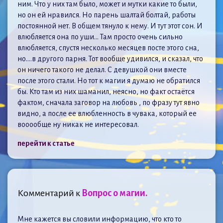
ним. Что у них там было, может и мутки какие то были,
но он ей нравился. Но парень шалтай болтай, работы
постоянной нет. В общем тянуло к нему. И тут этот сон. И
влюбляется она по уши... Там просто очень сильно
влюбляется, спустя несколько месяцев посте этого сна,
но....в другого парня. Тот вообще удивился, и сказал, что
он ничего такого не делал. С девушкой они вместе
после этого стали. Но тот к магии я думаю не обратился
бы. Кто там из них шаманил, неясно, но факт остаётся
фактом, сначала заговор на любовь , по фразу тут явно
видно, а после ее влюбленность в чувака, который ее
вооообще ну никак не интересовал.
перейти к статье
Комментарий к
Вопрос о магии.
Мне кажется вы словили информацию, что кто то