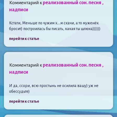
Комментарий к
реализованный сон. песня ,
надписи
Кстати, Меньше по чужим х....м скачи, а то муженёк
бросит) построилась бы писать, какая ты шлюха))))))
перейти к статье
Комментарий к
реализованный сон. песня ,
надписи
И да, ссори, всю простынь не осилила вашу) уж не
обессудьте)
перейти к статье