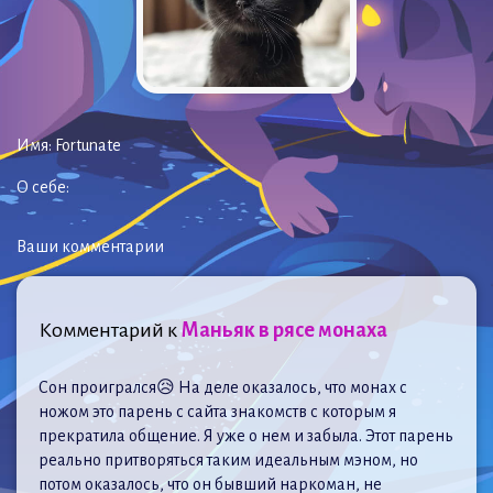
Имя:
Fortunate
О себе:
Ваши комментарии
Комментарий к
Маньяк в рясе монаха
Сон проигрался😥 На деле оказалось, что монах с
ножом это парень с сайта знакомств с которым я
прекратила общение. Я уже о нем и забыла. Этот парень
реально притворяться таким идеальным мэном, но
потом оказалось, что он бывший наркоман, не