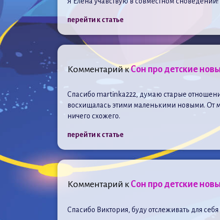
Я Елена учавствую в совместном сноведении!
перейти к статье
Комментарий к
Сон про детские новы
Спасибо martinka222, думаю старые отношения 
восхищалась этими маленькими новыми. От мое
ничего схожего.
перейти к статье
Комментарий к
Сон про детские новы
Спасибо Виктория, буду отслеживать для себ