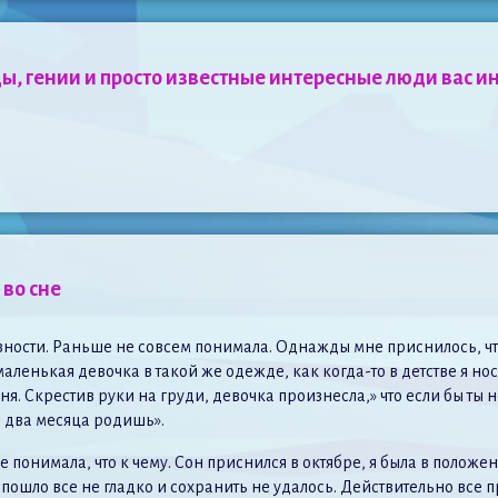
ы, гении и просто известные интересные люди вас и
во сне
вности. Раньше не совсем понимала. Однажды мне приснилось, что
ленькая девочка в такой же одежде, как когда-то в детстве я носи
я. Скрестив руки на груди, девочка произнесла,» что если бы ты не
ез два месяца родишь».
не понимала, что к чему. Сон приснился в октябре, я была в положе
 пошло все не гладко и сохранить не удалось. Действительно все 