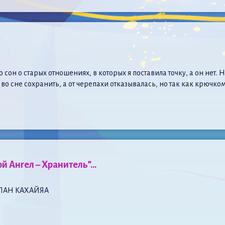
сон о старых отношениях, в которых я поставила точку, а он нет.
 во сне сохранить, а от черепахи отказывалась, но так как крючк
й Ангел – Хранитель”…
ЛАН КАХАЙЯА