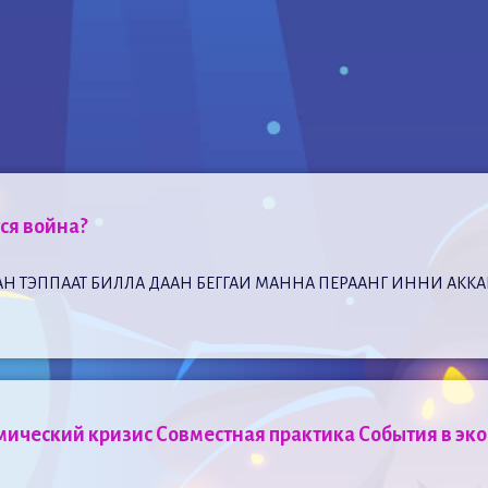
ся война?
АН ТЭППААТ БИЛЛА ДААН БЕГГАИ МАННА ПЕРААНГ ИННИ АККА
ический кризис Совместная практика События в эк