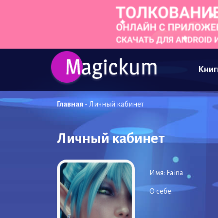
Книг
Главная
-
Личный кабинет
Личный кабинет
Имя:
Faina
О себе: