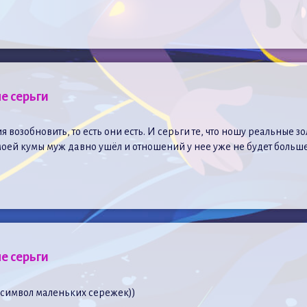
е серьги
возобновить, то есть они есть. И серьги те, что ношу реальные зол
й кумы муж давно ушёл и отношений у нее уже не будет больше п
е серьги
я символ маленьких сережек))