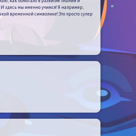
маю, как помогало в развитие знаний и
 И здесь мы именно учимся! Я например,
акой временной символике! Это просто супер