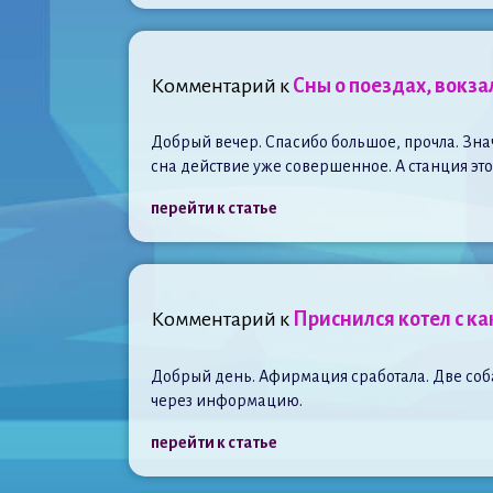
Комментарий к
Сны о поездах, вокза
Добрый вечер. Спасибо большое, прочла. Значи
сна действие уже совершенное. А станция это
перейти к статье
Комментарий к
Приснился котел с ка
Добрый день. Афирмация сработала. Две соба
через информацию.
перейти к статье