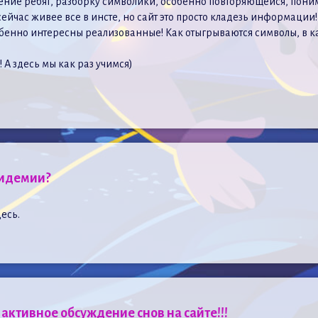
общение ребят, разборку символики, особенно повторяющейся, пони
йчас живее все в инсте, но сайт это просто кладезь информации!
бенно интересны реализованные! Как отыгрываются символы, в к
 А здесь мы как раз учимся)
пидемии?
есь.
активное обсуждение снов на сайте!!!