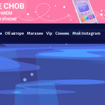
и
Об авторе
Магазин
Vip
Сонник
Мой Instagram