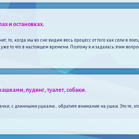
лах и остановках.
т, то, когда мы во сне видим весь процесс от того как сели в пое
 уже то что в настоящем времени. Поэтому я и задалась этим вопр
кашками, пудинг, туалет, собаки.
чки, с длинными ушками… обратите внимание на ушки. Это те, к