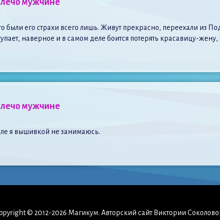
плечо мужчине
это были его страхи всего лишь. Живут прекрасно, переехали из 
пает, наверное и в самом деле боится потерять красавицу-жену, ч
плечо мужчине
еале я вышивкой не занимаюсь.
opyright © 2012-2026 Магикум. Авторский сайт Виктории Соколово