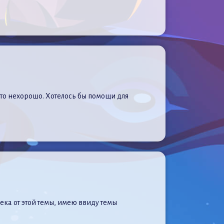
о-то нехорошо. Хотелось бы помощи для
лека от этой темы, имею ввиду темы