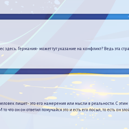
нес здесь. Германия- может тут указание на конфликт? Ведь эта с
человек пишет- это его намерения или мысли в реальности. С эти
о что он он ответил помучайся это и есть его посыл, то есть он зл