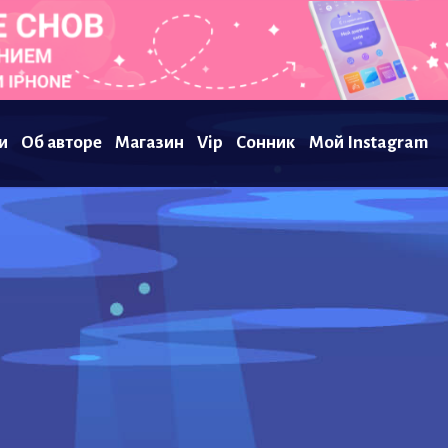
и
Об авторе
Магазин
Vip
Сонник
Мой Instagram