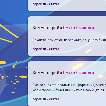
перейти к статье
Комментарий к
Смс от бывшего
Сомневаюсь что он переехал туда, у него биз
перейти к статье
Комментарий к
Смс от бывшего
Смс во снах это реальная информация, о чем 
моей стороны будет инициатива пообщаться. И т
перейти к статье