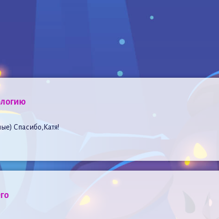
ологию
ые) Спасибо,Катя!
го