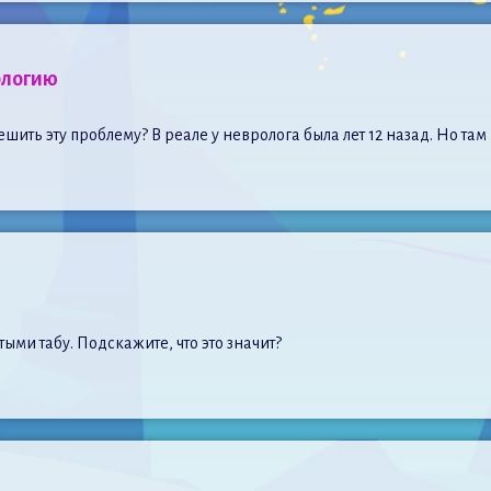
ологию
ешить эту проблему? В реале у невролога была лет 12 назад. Но та
ыми табу. Подскажите, что это значит?