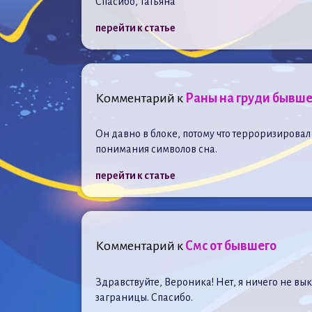
Спасибо, Татьяна
перейти к статье
Комментарий к
Раны на груди бывше
Он давно в блоке, потому что терроризировал 
понимания символов сна.
перейти к статье
Комментарий к
Смс от бывшего
Здравствуйте, Вероника! Нет, я ничего не вык
заграницы. Спасибо.