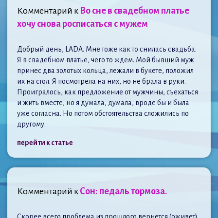
Комментарий к
Во сне в свадебном платье
хочу снова росписаться с мужем
Добрый день, LADA. Мне тоже как то снилась свадьба.
Я в свадебном платье, чего то ждем. Мой бывший муж
принес два золотых кольца, лежали в букете, положил
их на стол. Я посмотрела на них, но не брала в руки.
Проигралось, как предложение от мужчины, съехаться
и жить вместе, но я думала, думала, вроде бы и была
уже согласна. Но потом обстоятельства сложились по
другому.
перейти к статье
Комментарий к
Сон: педаль тормоза.
Скорее всего проблема из прошлого вернется (оживет)