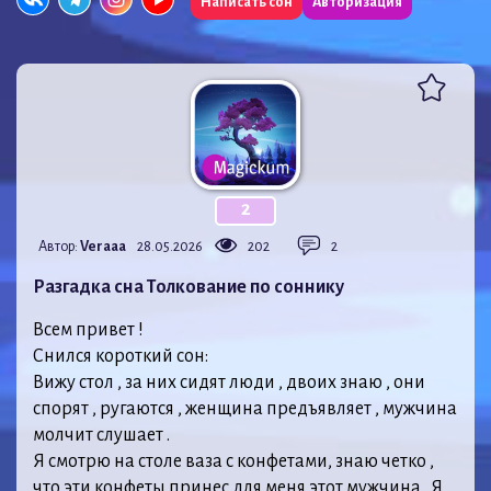
Написать сон
Авторизация
2
Автор:
Veraaa
28.05.2026
202
2
Разгадка сна Толкование по соннику
Всем привет !
Снился короткий сон:
Вижу стол , за них сидят люди , двоих знаю , они
спорят , ругаются , женщина предъявляет , мужчина
молчит слушает .
Я смотрю на столе ваза с конфетами, знаю четко ,
что эти конфеты принес для меня этот мужчина . Я