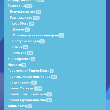
Вещие сны
180
Будущее во сне
47
Разгадка снов
119
Love Story
79
Деньги
51
Моё подсознание - мой врач
90
Поступки людей
74
Семья
30
События
101
Книги проекта
6
Новости
72
Перекресток Миров Книга
7
Практика осознанных снов
153
Предсказания
54
Сонник Магикум
1166
Сонник Сбывшихся Снов
14
Сонник тлумачення снів
94
Тайны звёзд
8