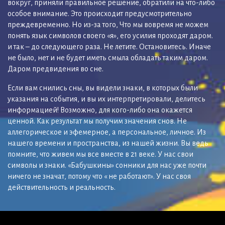
вокруг, приняли правильное решение, обратили на что-либо
особое внимание. Это происходит предусмотрительно
преждевременно. Но из-за того, Что мы вовремя не можем
понять язык символов своего «я», его усилия проходят даром.
и так – до следующего раза. Не летите. Остановитесь. Иначе
не было, нет и не будет иметь смыла обладать таким даром.
Даром предвидения во сне.
Если вам снились сны, вы видели знаки, в которых были
указания на события, и вы их интерпретировали, делитесь
информацией! Возможно, для кого-либо она окажется
ценной. Как результат мы получим значения снов. Не
аллегорическое и эфемерное, а персональное, личное. Из
нашего времени и пространства, из нашей жизни. Вы ведь
помните, что живем мы все вместе в 21 веке. У нас свои
символы и знаки. «Бабушкины» сонники для нас уже почти
ничего не значат, потому что « не работают». У нас своя
действительность и реальность.