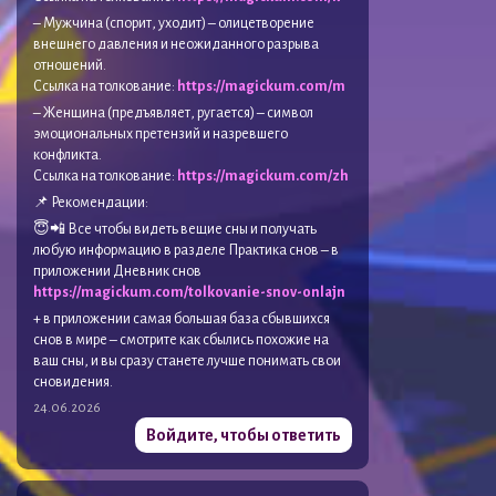
– Мужчина (спорит, уходит) – олицетворение
внешнего давления и неожиданного разрыва
отношений.
Ссылка на толкование:
https://magickum.com/m
– Женщина (предъявляет, ругается) – символ
эмоциональных претензий и назревшего
конфликта.
Ссылка на толкование:
https://magickum.com/zh
📌 Рекомендации:
😇📲 Все чтобы видеть вещие сны и получать
любую информацию в разделе Практика снов – в
приложении Дневник снов
https://magickum.com/tolkovanie-snov-onlajn
+ в приложении самая большая база сбывшихся
снов в мире – смотрите как сбылись похожие на
ваш сны, и вы сразу станете лучше понимать свои
сновидения.
24.06.2026
Войдите, чтобы ответить