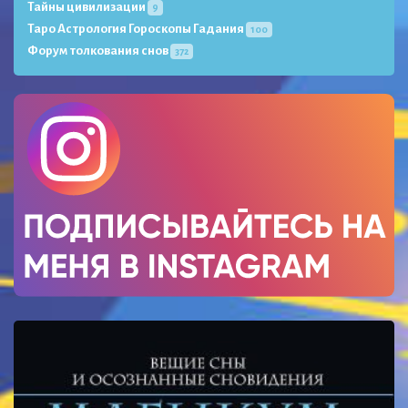
Тайны цивилизации
9
Таро Астрология Гороскопы Гадания
100
Форум толкования снов
372