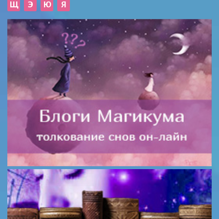
Щ
Э
Ю
Я