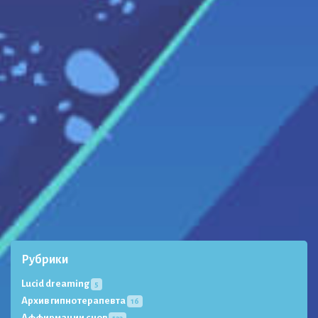
Рубрики
Lucid dreaming
5
Архив гипнотерапевта
16
Аффирмации снов
123