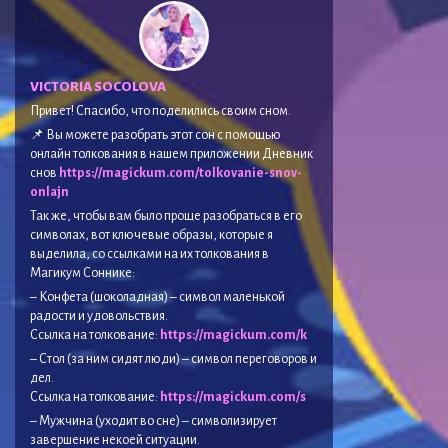
VICTORIA SOCOLOVA
Привет! Спасибо, что поделились своим сном.
📌 Вы можете разобрать этот сон с помощью
онлайн толкования в нашем приложении Дневник
снов
https://magickum.com/tolkovanie-snov-
onlajn
Так же, чтобы вам было проще разобраться в его
символах, вот ключевые образы, которые я
выделила, со ссылками на их толкования в
Магикум Соннике:
– Конфета (шоколадная) – символ маленькой
радости и удовольствия.
Ссылка на толкование:
https://magickum.com/k
– Стол (за ним сидят люди) – символ переговоров и
дел.
Ссылка на толкование:
https://magickum.com/s
– Мужчина (уходит во сне) – символизирует
завершение некоей ситуации.