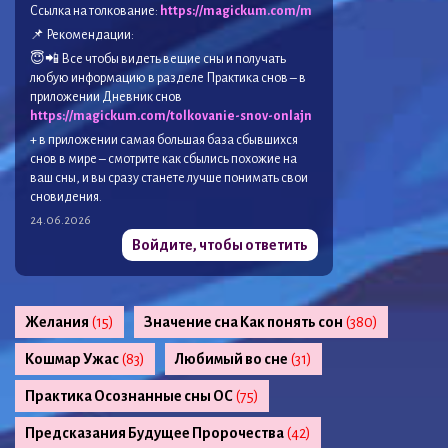
Ссылка на толкование:
https://magickum.com/m
📌 Рекомендации:
😇📲 Все чтобы видеть вещие сны и получать
любую информацию в разделе Практика снов – в
приложении Дневник снов
https://magickum.com/tolkovanie-snov-onlajn
+ в приложении самая большая база сбывшихся
снов в мире – смотрите как сбылись похожие на
ваш сны, и вы сразу станете лучше понимать свои
сновидения.
24.06.2026
Войдите, чтобы ответить
Желания
(15)
Значение сна Как понять сон
(380)
Кошмар Ужас
(83)
Любимый во сне
(31)
Практика Осознанные сны ОС
(75)
Предсказания Будущее Пророчества
(42)