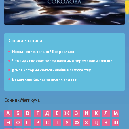
Свежие записи
Исполнение желаний Всё реально
Что видят во снах перед важными переменами в жизни
5 снов которые снятся к любви и замужеству
Вещие сны Как научиться их видеть
Сонник Магикума
А
Б
В
Г
Д
Е
Ж
З
И
К
Л
М
Н
О
П
Р
С
Т
У
Ф
Х
Ц
Ч
Ш