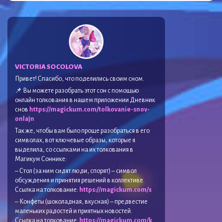
VICTORIA SOCOLOVA
Привет! Спасибо, что поделились своим сном.
📌 Вы можете разобрать этот сон с помощью
онлайн толкования в нашем приложении Дневник
снов
https://magickum.com/tolkovanie-snov-
onlajn
Так же, чтобы вам было проще разобраться в его
символах, вот ключевые образы, которые я
выделила, со ссылками на их толкования в
Магикум Соннике:
– Стол (за ним сидят люди, спорят) – символ
обсуждения и принятия решений в коллективе.
Ссылка на толкование:
https://magickum.com/s
– Конфеты (шоколадная, вкусная) – предвестие
маленьких радостей и приятных новостей.
Ссылка на толкование:
https://magickum.com/k