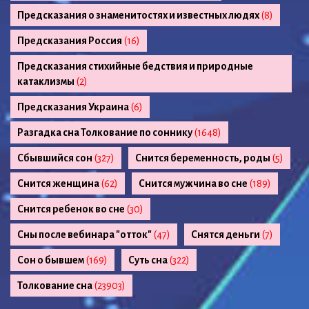
Предсказания о знаменитостях и известных людях
(8)
Предсказания Россия
(16)
Предсказания стихийные бедствия и природные
катаклизмы
(2)
Предсказания Украина
(6)
Разгадка сна Толкование по соннику
(1648)
Сбывшийся сон
(327)
Снится беременность, роды
(5)
Снится женщина
(62)
Снится мужчина во сне
(189)
Снится ребенок во сне
(30)
Сны после вебинара "отток"
(47)
Снятся деньги
(7)
Сон о бывшем
(169)
Суть сна
(322)
Толкование сна
(23903)