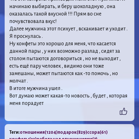
начинаю выбирать, и беру шоколадную , она
оказалась такой вкусной !!! Прям во сне
почувствовала вкус!
Далее мужчина этот психует , вскакивает и уходит .
Я проснулась .
Ну конфеты это хорошо для меня, что касается
данной пары , у них возможно разлад , сидят за
столом пытаются договориться , но не выходит ,
есть ещё пару человек , видимо они тоже
замешаны, может пытаются как -то помочь , но
молчат .
В итоге мужчина ушел .
Вот думаю может какая-то новость , будет , которая
меня порадует
Теги:
отношения
(1204)
подарок
(829)
ссора
(61)
конфеты
(33)
работа над отношениями
(7)