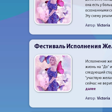
она есть у боль
осознанными сна
Эту схему реал
Автор:
Victoria
Фестиваль Исполнения Жел
Исполнение жел
жизнь на "До" 
следующий стар
"участвую желан
сейчас не верит
далее
Автор:
Victoria