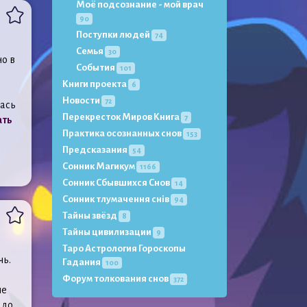
Моё подсознание - мой врач
90
Поступки людей
74
Семья
30
но в
События
101
Книги проекта
6
Новости
72
лась
Перекресток Миров Книга
7
ать
Практика осознанных снов
153
Предсказания
54
Сонник Магикум
1166
Сонник Сбывшихся Снов
14
Сонник тлумачення снів
94
Тайны звёзд
8
Тайны цивилизации
9
Таро Астрология Гороскопы
чь.
Гадания
100
Форум толкования снов
372
ые
адо