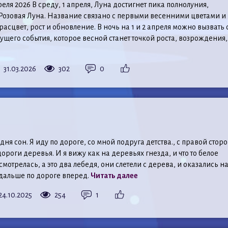
преля 2026 В среду, 1 апреля, Луна достигнет пика полнолуния,
 Розовая Луна. Название связано с первыми весенними цветами и
асцвет, рост и обновление. В ночь на 1 и 2 апреля можно вызвать 
щего события, которое весной станет точкой роста, возрождения,.
31.03.2026
302
0
ня сон. Я иду по дороге, со мной подруга детства., с правой стор
ороги деревья. И я вижу как на деревьях гнезда, и что то белое
мотрелась, а это два лебедя, они слетели с дерева, и оказались н
 дальше по дороге вперед.
Читать далее
24.10.2025
254
1