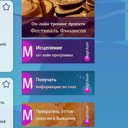
о
ите
Что
нов