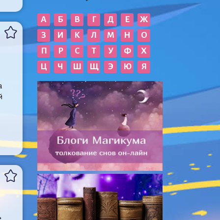
А
Б
В
Г
Д
Е
Ж
З
И
К
Л
М
Н
О
П
Р
С
Т
У
Ф
Х
Ц
Ч
Ш
Щ
Э
Ю
Я
а
й
е