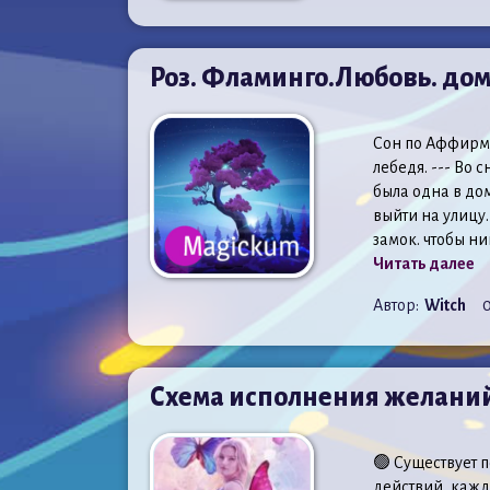
Роз. Фламинго.Любовь. дом,
Сон по Аффирм
лебедя. --- Во с
была одна в дом
выйти на улицу.
замок. чтобы ни
Читать далее
Автор:
Witch
0
Схема исполнения желани
🟢 Существует 
действий, кажд