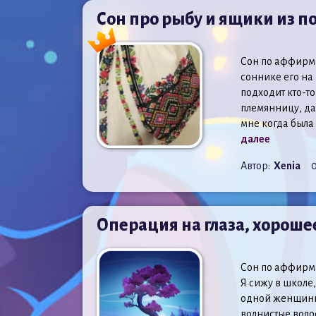
Сон про рыбу и ящики из п
Сон по аффирмац
соннике его на 
подходит кто-то
племянницу, даё
мне когда была
далее
Автор:
Xenia
0
Операция на глаза, хорошее
Сон по аффирма
Я сижу в школе
одной женщины 
волнистые воло