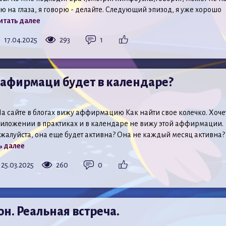
ю на глаза, я говорю - делайте. Следующий эпизод, я уже хорошо
итать далее
17.04.2025
293
1
а афирмаци будет в календаре?
а сайте в блогах вижу аффирмацию Как найти свое колечко. Хоче
приложении в практиках и в календаре не вижу этой аффирмации.
жалуйста, она еще будет активна? Она не каждый месяц активна?
ь далее
25.03.2025
260
0
н. Реальная встреча.