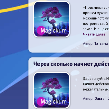
+Приснился сон 
пришел мужчина 
можешь потому, 
построить свой 
земле. И еще ска
Читать далее
Автор:
Татьяна
Через сколько начнет дейс
Здравствуйте.Из
начнет действов
нежелательных 
Автор:
Ольга