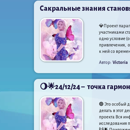
Сакральные знания станов
💎Проект парапс
участниками ста
одно условие (о
привлечения, о
к ней со време
Автор:
Victoria
🌖🌟24/12/24 – точка гарм
🟢 Это особый д
делать в этот д
проекта Вся и
исследования п
🙌🌟 Приложен