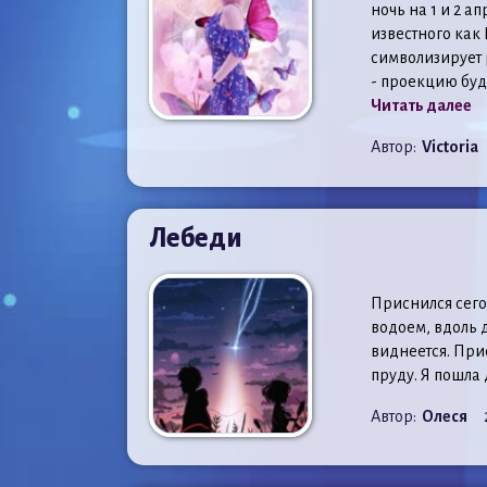
ночь на 1 и 2 а
известного как
символизирует р
- проекцию буду
Читать далее
Автор:
Victoria
Лебеди
Приснился сегод
водоем, вдоль д
виднеется. Прис
пруду. Я пошла
Автор:
Олеся