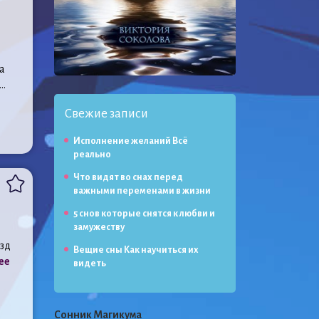
а
..
Свежие записи
Исполнение желаний Всё
реально
Что видят во снах перед
важными переменами в жизни
5 снов которые снятся к любви и
замужеству
езд
Вещие сны Как научиться их
ее
видеть
Сонник Магикума