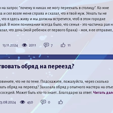
на запрос "почему я никак не могу переехать в столицу". Ко мне
и сел возле меня справа и сказал, что я твой муж. Уехать ты не
что я здесь живу и мы должны встретится, чтоб в этом городке
рай. В моем понимании всегда было, что семья - это частичка рая н
зал, что дочь (мой ребенок от первого брака) - моя, я ее отправил,.
13.11.2024
2011
7
11
твовать обряд на переезд?
вините, что не по теме. Подскажите, пожалуйста, через сколько
ать обряд на переезд? Заказала обряд у опытного мастера на отъ
соседей. Может быть кто-то знает…Благодарю за ответ.
Читать дал
23.08.2024
450
0