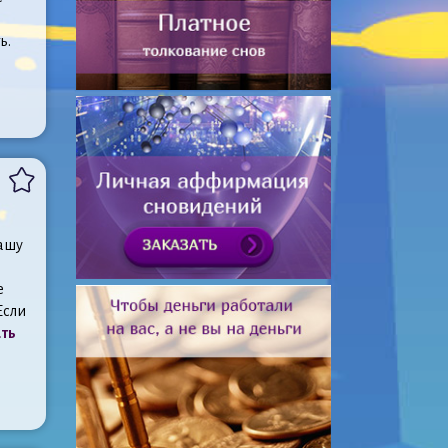
ь.
вашу
е
Если
ть