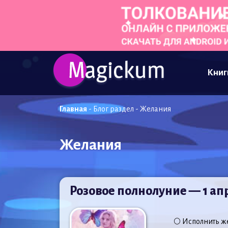
Книг
Главная
-
Блог раздел
-
Желания
Желания
Розовое полнолуние — 1 ап
🌕 Исполнить ж