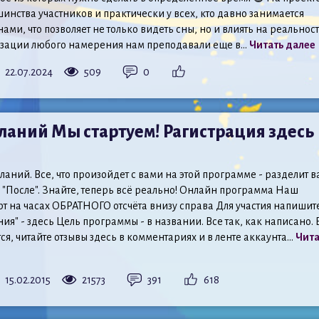
шинства участников и практически у всех, кто давно занимается
ми, что позволяет не только видеть сны, но и влиять на реальност
изации любого намерения нам преподавали еще в...
Читать далее
22.07.2024
509
0
аний Мы стартуем! Рагистрация здесь
аний. Все, что произойдет с вами на этой программе - разделит 
и "После". Знайте, теперь всё реально! Онлайн программа Наш
т на часах ОБРАТНОГО отсчёта внизу справа Для участия напишит
ия" - здесь Цель программы - в названии. Все так, как написано. 
ся, читайте отзывы здесь в комментариях и в ленте аккаунта...
Чита
15.02.2015
21573
391
618