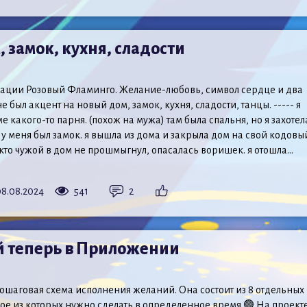
 замок, кухня, сладости
ации Розовый Фламинго. Желание-любовь, символ сердце и два
не был акцент на новый дом, замок, кухня, сладости, танцы. ----- я
е какого-то парня. (похож на мужа) там была спальня, но я захотел
 у меня был замок. я вышла из дома и закрыла дом на свой кодовы
кто чужой в дом не прошмыгнул, опасалась воришек. я отошла...
8.08.2024
541
2
й теперь в Приложении
пошаговая схема исполнения желаний. Она состоит из 8 отдельных
ое из которых нужно сделать в определенное время 🟢 На проект