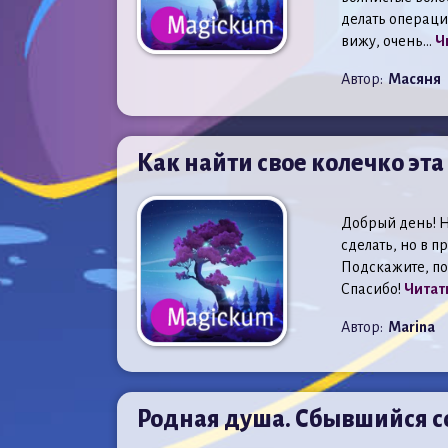
делать операци
вижу, очень...
Ч
Автор:
Масяня
Как найти свое колечко эт
Добрый день! Н
сделать, но в 
Подскажите, по
Спасибо!
Читат
Автор:
Marina
Родная душа. Сбывшийся со