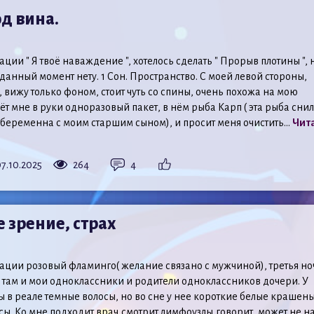
од вина.
ии " Я твоё наваждение ", хотелось сделать " Прорыв плотины ", 
данный момент нету. 1 Сон. Пространство. С моей левой стороны,
, вижу только фоном, стоит чуть со спины, очень похожа на мою
т мне в руки одноразовый пакет, в нём рыба Карп ( эта рыба сни
 беременна с моим старшим сыном), и просит меня очистить...
Чит
7.10.2025
264
4
 зрение, страх
ции розовый фламинго( желание связано с мужчиной), третья но
, там и мои одноклассники и родители одноклассников дочери. У
в реале темные волосы, но во сне у нее короткие белые крашен
сы. Ко мне подходит врач,смотрит лимфоузлы,говорит, может не н