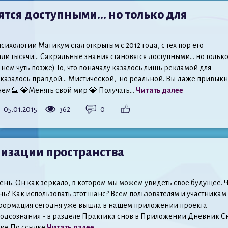
ятся доступными… но только для
ихологии Магикум стал открытым с 2012 года, с тех пор его
ли тысячи... Сакральные знания становятся доступными... но тольк
 нем чуть позже) То, что поначалу казалось лишь рекламой для
казалось правдой... Мистической, но реальной. Вы даже привыкн
нем🔮 💎Менять свой мир 💎 Получать...
Читать далее
05.01.2015
362
0
онизации пространства
ень. Он как зеркало, в котором мы можем увидеть свое будущее. 
ень? Как использовать этот шанс? Всем пользователям и участникам
нформация сегодня уже вышла в нашем приложении проекта
одсознания - в разделе Практика снов в Приложении Дневник С
ие По ссылке
Читать далее