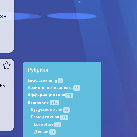
сон
..
Рубрики
Lucid dreaming
5
оны
Архив гипнотерапевта
16
Аффирмации снов
123
а
Вещие сны
180
Будущее во сне
47
Разгадка снов
119
Love Story
79
Деньги
51