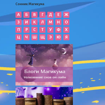
Сонник Магикума
А
Б
В
Г
Д
Е
Ж
З
И
К
Л
М
Н
О
П
Р
С
Т
У
Ф
Х
Ц
Ч
Ш
Щ
Э
Ю
Я