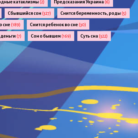
одные катаклизмы
(2)
Предсказания Украина
(6)
Сбывшийся сон
(327)
Снится беременность, роды
(5)
о сне
(189)
Снится ребенок во сне
(30)
 деньги
(7)
Сон о бывшем
(169)
Суть сна
(322)