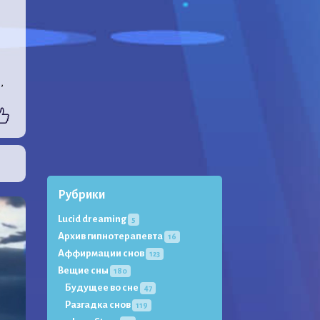
,
Рубрики
Lucid dreaming
5
Архив гипнотерапевта
16
Аффирмации снов
123
Вещие сны
180
Будущее во сне
47
Разгадка снов
119