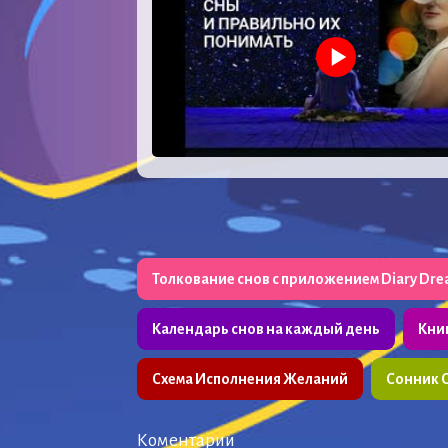
Толкование снов с приложением Diary Dr
Календарь снов на каждый день
Кни
Схема Исполнения Желаний
Сонник 
Коментарии