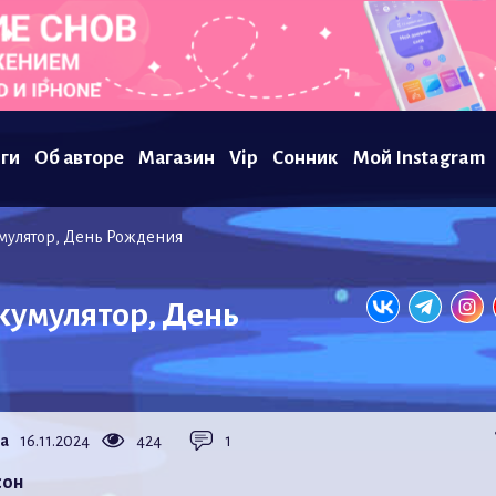
ги
Об авторе
Магазин
Vip
Сонник
Мой Instagram
мулятор, День Рождения
кумулятор, День
а
16.11.2024
424
1
сон