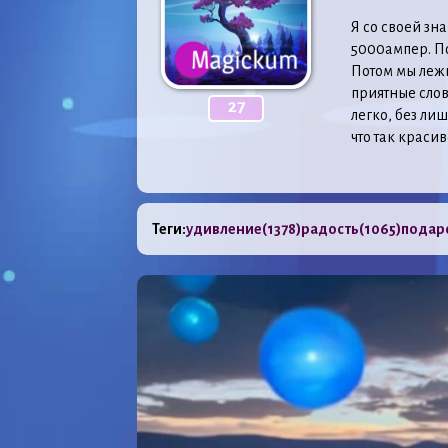
Я со своей зн
5000ампер. По
Потом мы лежи
приятные слов
27
легко, без ли
что так красив
Теги:
удивление
(1378)
радость
(1065)
подар