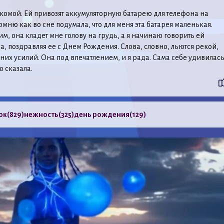
акомой. Ей привозят аккумуляторную батарею для телефона на
мню как во сне подумала, что для меня эта батарея маленькая.
м, она кладет мне голову на грудь, а я начинаю говорить ей
а, поздравляя ее с Днем Рождения. Слова, словно, льются рекой,
шних усилий. Она под впечатлением, и я рада. Сама себе удивилась
о сказала.
ок
(829)
нежность
(325)
день рождения
(129)