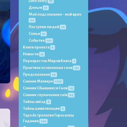
Love Story
79
Деньги
51
Моё подсознание - мой врач
90
Поступки людей
74
Семья
30
События
101
Книги проекта
6
Новости
72
Перекресток Миров Книга
7
Практика осознанных снов
153
Предсказания
54
Сонник Магикум
1166
Сонник Сбывшихся Снов
14
Сонник тлумачення снів
94
Тайны звёзд
8
Тайны цивилизации
9
Таро Астрология Гороскопы
Гадания
100