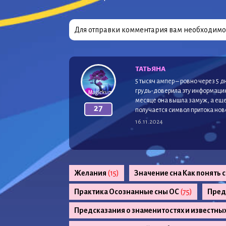
Для отправки комментария вам необходим
ТАТЬЯНА
5 тысяч ампер – ровно через 5 
грудь-доверила эту информацию
месяце она вышла замуж, а еще
27
получается символ притока нов
16.11.2024
Желания
(15)
Значение сна Как понять 
Практика Осознанные сны ОС
(75)
Пред
Предсказания о знаменитостях и известны