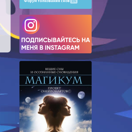
Форум толкования снов
372