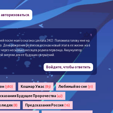
о
авторизоваться
.
1
дней после моего сна она сделала ЭКО. Положила голову мне на
. День рождения реализовался как новый этап в ее жизни: на 6
 через несколько месяцев родила первенца. Аккумулятор
ой энергии для ее будущих свершений.
Войдите, чтобы ответить
сон
(380)
Кошмар Ужас
(83)
Любимый во сне
(31)
сказания Будущее Пророчества
(42)
х людях
(8)
Предсказания Россия
(16)