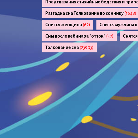
Предсказания стихийные бедствия и прир
Разгадка сна Толкование по соннику
(1648)
Снится женщина
(62)
Снится мужчина в
Сны после вебинара "отток"
(47)
Снятся
Толкование сна
(23903)