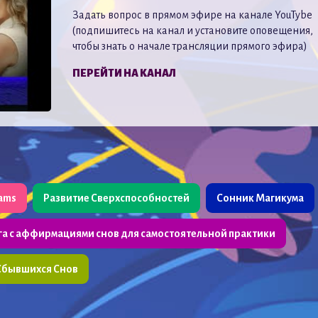
Задать вопрос в прямом эфире на канале YouTybe
(подпишитесь на канал и установите оповещения,
чтобы знать о начале трансляции прямого эфира)
ПЕРЕЙТИ НА КАНАЛ
eams
Развитие Сверхспособностей
Сонник Магикума
га с аффирмациями снов для самостоятельной практики
Сбывшихся Снов