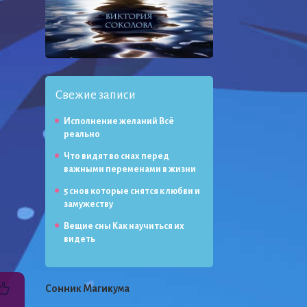
Свежие записи
Исполнение желаний Всё
реально
Что видят во снах перед
важными переменами в жизни
5 снов которые снятся к любви и
замужеству
Вещие сны Как научиться их
видеть
Сонник Магикума