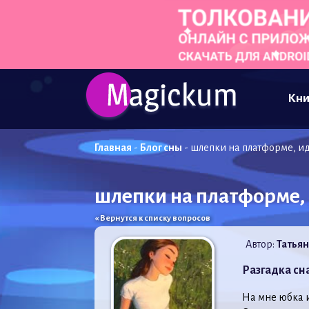
Кни
Главная
-
Блог сны
-
шлепки на платформе, ид
шлепки на платформе, 
« Вернутся к списку вопросов
Автор:
Татьян
Разгадка сн
На мне юбка и