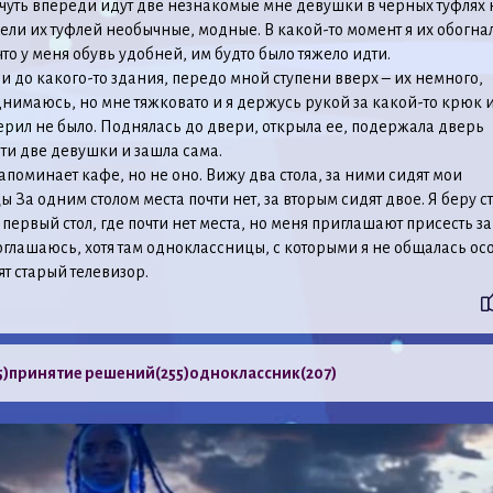
 чуть впереди идут две незнакомые мне девушки в черных туфлях 
ели их туфлей необычные, модные. В какой-то момент я их обогна
что у меня обувь удобней, им будто было тяжело идти.
и до какого-то здания, передо мной ступени вверх – их немного,
однимаюсь, но мне тяжковато и я держусь рукой за какой-то крюк 
перил не было. Поднялась до двери, открыла ее, подержала дверь
ти две девушки и зашла сама.
оминает кафе, но не оно. Вижу два стола, за ними сидят мои
 За одним столом места почти нет, за вторым сидят двое. Я беру ст
а первый стол, где почти нет места, но меня приглашают присесть за
Соглашаюсь, хотя там одноклассницы, с которыми я не общалась осо
ят старый телевизор.
5)
принятие решений
(255)
одноклассник
(207)