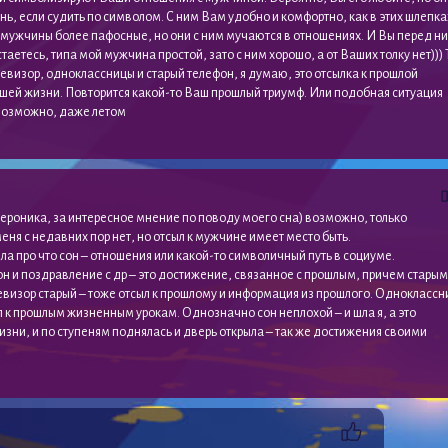
ь, если судить по символом. С ним Вам удобно и комфортно, как в этих шлепка
 мужчины более пафосные, но они с ним мучаются в отношениях. И Вы перед н
таетесь, типа мой мужчина простой, зато с ним хорошо, а от Ваших толку нет))) 
левизор, одноклассницы и старый телефон, я думаю, это отсылка к прошлой
шей жизни. Повторится какой-то Ваш прошлый триумф. Или подобная ситуация
Возможно, даже летом
роника, за интересное мнение по поводу моего сна) возможно, только
еня с недавних пор нет, но отсыл к мужчине имеет место быть.
яла про что сон – отношения или какой-то символичный путь в социуме.
н и поздравление с др – это достижение, связанное с прошлым, причем старым
визор старый – тоже отсыл к прошлому и информация из прошлого. Одноклассн
л к прошлым жизненным урокам. Однозначно сон неплохой – и шла я, а это
зни, и по ступеням поднялась и дверь открыла – так же достижения своими