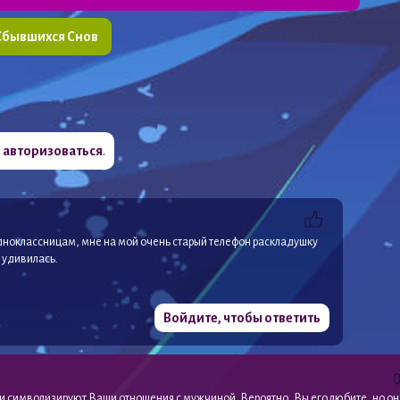
Сбывшихся Снов
о
авторизоваться
.
дноклассницам, мне на мой очень старый телефон раскладушку
 удивилась.
Войдите, чтобы ответить
и символизируют Ваши отношения с мужчиной. Вероятно, Вы его любите, но он