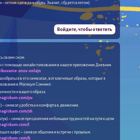
и – летняя одежда и обувь. Значит, сбудется летом)
Войдите, чтобы ответить
сь своим сном.
сон с помощью онлайн толкования в нашем приложении Дневник
lkovanie-snov-onlajn
азобраться в его символах, вот ключевые образы, которые я
олкования в Магикум Соннике:
венности и вашего образа.
/magickum.com/yu
) – символ удобства и комфорта в движении.
/magickum.com/sh
 штук) – символ преодоления небольших трудностей на пути к цели.
/magickum.com/l
щее кафе) – символ общения и встречи с прошлым.
/magickum.com/k