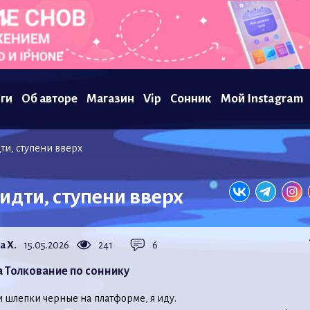
ги
Об авторе
Магазин
Vip
Сонник
Мой Instagram
ти, ступени вверх
идти, ступени вверх
а Х.
15.05.2026
241
6
а Толкование по соннику
 шлепки черные на платформе, я иду.