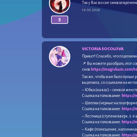
Так у Вас во сне символ времен
19.05.2026
5
VICTORIA SOCOLOVA
Привет! Спасибо, что поделили
📌 Вы можете разобрать этот 
снов
https://magickum.com/to
Так же, чтобы вам было проще р
выделила, со ссылками на их т
– Юбка (на вас) – символ женст
Ссылка на толкование:
https:/
– Шлепки (черные на платформе
Ссылка на толкование:
https:/
– Лестница (ступени вверх, 5-6
Ссылка на толкование:
https:/
– Кафе (помещение, напоминаю
Ссылка на толкование:
https:/