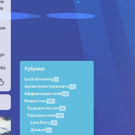
на
ла
или
ул
бо.
Рубрики
Lucid dreaming
5
Архив гипнотерапевта
16
Аффирмации снов
123
Вещие сны
180
Будущее во сне
47
Разгадка снов
119
Love Story
79
Деньги
51