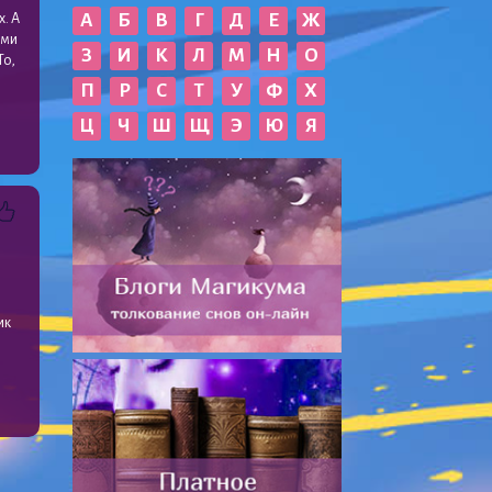
А
Б
В
Г
Д
Е
Ж
х. А
ими
З
И
К
Л
М
Н
О
То,
П
Р
С
Т
У
Ф
Х
Ц
Ч
Ш
Щ
Э
Ю
Я
ик