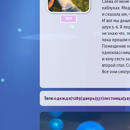
Слева от меня
каблуках. Мод
и сказала им, 
101
И вот мы дошл
штук 5-6. Я п
не знаю что, 
пока прошли э
Помещение нап
одноклассницы
и хочу сесть з
второй стол. 
Все они смотр
Теги:
одежда
(1289)
дверь
(531)
лестница
(34