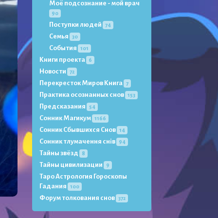
Моё подсознание - мой врач
90
Поступки людей
74
Семья
30
События
101
Книги проекта
6
Новости
72
Перекресток Миров Книга
7
Практика осознанных снов
153
Предсказания
54
Сонник Магикум
1166
Сонник Сбывшихся Снов
14
Сонник тлумачення снів
94
Тайны звёзд
8
Тайны цивилизации
9
Таро Астрология Гороскопы
Гадания
100
Форум толкования снов
372