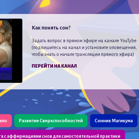
Как понять сон?
Задать вопрос в прямом эфире на канале YouTybe
(подпишитесь на канал и установите оповещения,
чтобы знать о начале трансляции прямого эфира)
ПЕРЕЙТИ НА КАНАЛ
eams
Развитие Сверхспособностей
Сонник Магикума
га с аффирмациями снов для самостоятельной практики