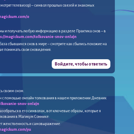
смотрят телевизор) – символ прошлых связей и знакомых
/magickum.com/o
ны и получать любую информацию в разделе Практика снов – в
ps://magickum.com/tolkovanie-snov-onlajn
база сбывшихся снов в мире – смотрите как сбылись похожие на
чше понимать свои сновидения.
Войдите, чтобы ответить
сь своим сном.
сон с помощью онлайн толкования в нашем приложении Дневник
lkovanie-snov-onlajn
азобраться в его символах, вот ключевые образы, которые я
олкования в Магикум Соннике:
ет женственность и самовыражение.
/magickum.com/yu