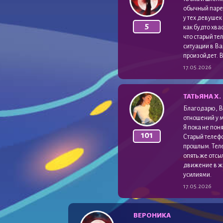
обычный парен
у тех девушек
5
как будто хвас
что старый те
ситуации в Ва
произойдет. 
17.05.2026
ТАТЬЯНА Х.
Благодарю, Ве
отношений у м
Я пока не пон
101
Старый телефо
прошлым. Теле
опять же отсы
движение в жи
усилиями.
17.05.2026
ВЕРОНИКА