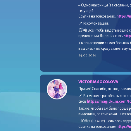
– Одноклассницы (за столами, 
ситуаций.
Ссылка на толкование:
https:/
📌 Рекомендации:
😇📲 Все чтобы видеть вещие с
приложении Дневник снов
htt
+ в приложении самая большая 
ваш сны, и вы сразу станете лу
24.06.2026
VICTORIA SOCOLOVA
Привет! Спасибо, что поделили
📌 Вы можете разобрать этот 
снов
https://magickum.com/to
Так же, чтобы вам было проще р
выделила, со ссылками на их т
– Юбка (на мне) – символизиру
Ссылка на толкование:
https:/