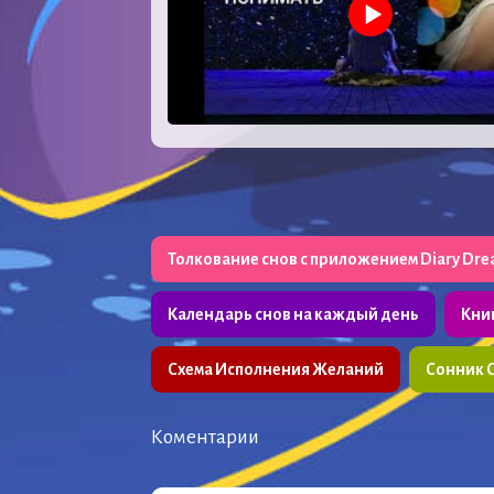
Толкование снов с приложением Diary Dr
Календарь снов на каждый день
Кни
Схема Исполнения Желаний
Сонник 
Коментарии