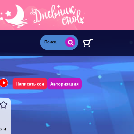
Написать сон
Авторизация
я и