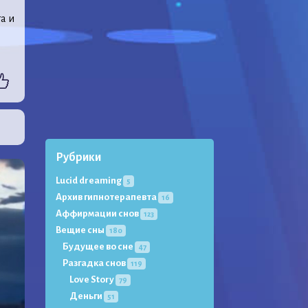
а и
Рубрики
Lucid dreaming
5
Архив гипнотерапевта
16
Аффирмации снов
123
Вещие сны
180
Будущее во сне
47
Разгадка снов
119
Love Story
79
Деньги
51