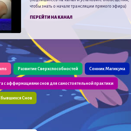
чтобы знать о начале трансляции прямого эфира)
ПЕРЕЙТИ НА КАНАЛ
eams
Развитие Сверхспособностей
Сонник Магикума
га с аффирмациями снов для самостоятельной практики
Сбывшихся Снов