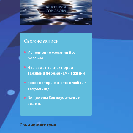
Свежие записи
Исполнение желаний Всё
реально
Что видят во снах перед
важными переменами в жизни
5 снов которые снятся к любви и
замужеству
Вещие сны Как научиться их
видеть
Сонник Магикума