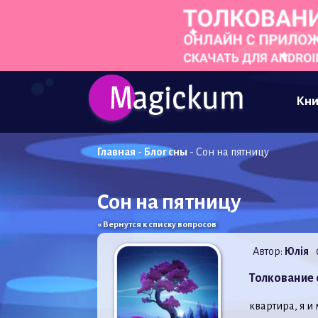
Кни
Главная
-
Блог сны
-
Сон на пятницу
Сон на пятницу
« Вернутся к списку вопросов
Автор:
Юлія
Толкование 
квартира, я и