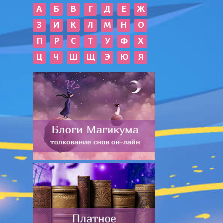
А
Б
В
Г
Д
Е
Ж
З
И
К
Л
М
Н
О
П
Р
С
Т
У
Ф
Х
Ц
Ч
Ш
Щ
Э
Ю
Я