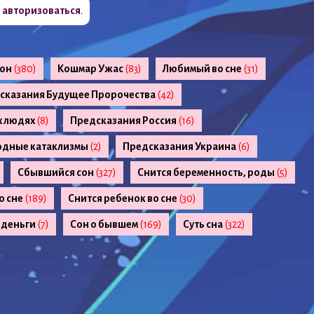
о
авторизоваться
.
сон
(380)
Кошмар Ужас
(83)
Любимый во сне
(31)
сказания Будущее Пророчества
(42)
х людях
(8)
Предсказания Россия
(16)
одные катаклизмы
(2)
Предсказания Украина
(6)
Сбывшийся сон
(327)
Снится беременность, роды
(5)
о сне
(189)
Снится ребенок во сне
(30)
 деньги
(7)
Сон о бывшем
(169)
Суть сна
(322)