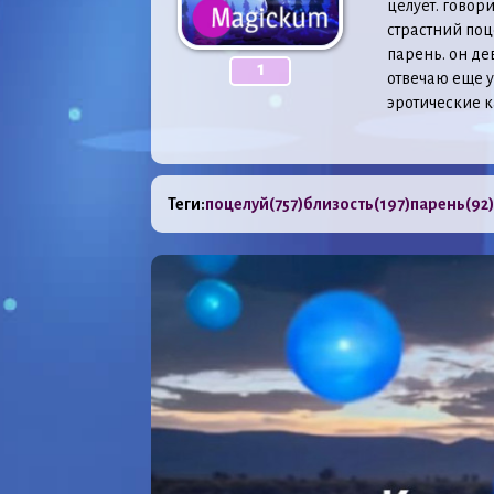
целует. говори
страстний поц
парень. он дев
1
отвечаю еще у
эротические к
Теги:
поцелуй
(757)
близость
(197)
парень
(92)