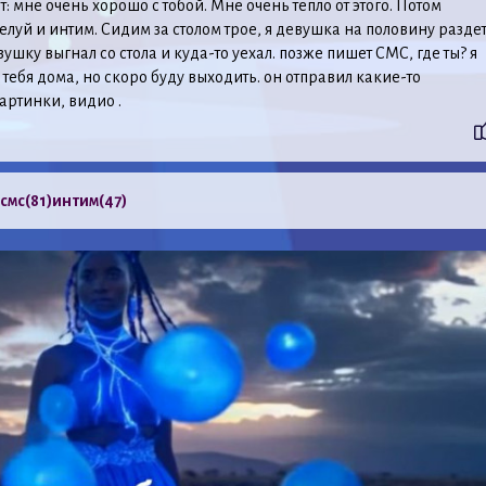
т: мне очень хорошо с тобой. Мне очень тепло от этого. Потом
елуй и интим. Сидим за столом трое, я девушка на половину раздет
ушку выгнал со стола и куда-то уехал. позже пишет СМС, где ты? я
 тебя дома, но скоро буду выходить. он отправил какие-то
артинки, видио .
смс
(81)
интим
(47)