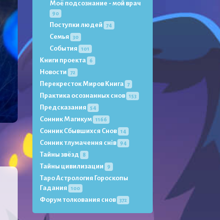
Моё подсознание - мой врач
90
Поступки людей
74
Семья
30
События
101
Книги проекта
6
Новости
72
Перекресток Миров Книга
7
Практика осознанных снов
153
Предсказания
54
Сонник Магикум
1166
Сонник Сбывшихся Снов
14
Сонник тлумачення снів
94
Тайны звёзд
8
Тайны цивилизации
9
Таро Астрология Гороскопы
Гадания
100
Форум толкования снов
372