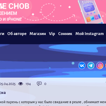
ги
Об авторе
Магазин
Vip
Сонник
Мой Instagram
05.04.2025
194
0
сна
 мой парень с которым у нас было свидание в реале , обнимает мен