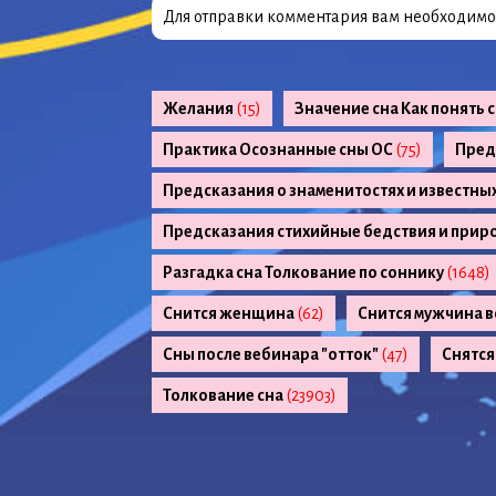
Для отправки комментария вам необходим
Желания
(15)
Значение сна Как понять 
Практика Осознанные сны ОС
(75)
Пред
Предсказания о знаменитостях и известны
Предсказания стихийные бедствия и прир
Разгадка сна Толкование по соннику
(1648)
Снится женщина
(62)
Снится мужчина в
Сны после вебинара "отток"
(47)
Снятся
Толкование сна
(23903)