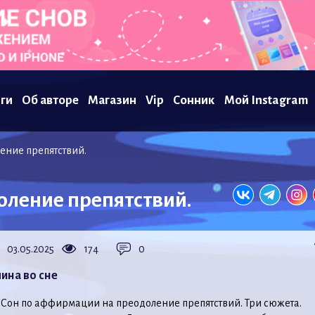
ги
Об авторе
Магазин
Vip
Сонник
Мой Instagram
ние препятствий.
ление препятствий.
03.05.2025
174
0
ина во сне
 Сон по аффирмации на преодоление препятствий. Три сюжета.