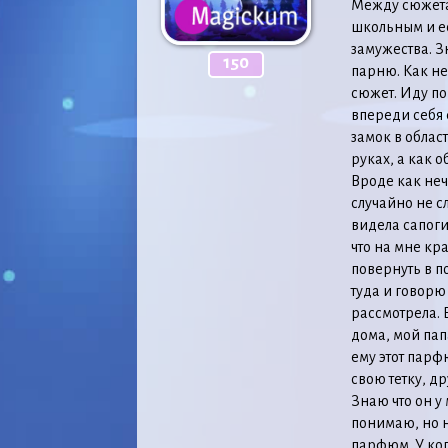
Между сюжетам
школьным и ес
замужества. З
150
парню. Как не
сюжет. Иду по
впереди себя 
замок в облас
руках, а как о
Вроде как неч
случайно не с
видела сапоги
что на мне кр
повернуть в п
туда и говорю
рассмотрела. 
дома, мой па
ему этот парф
свою тетку, д
Знаю что он у
понимаю, но н
парфюм. У ког