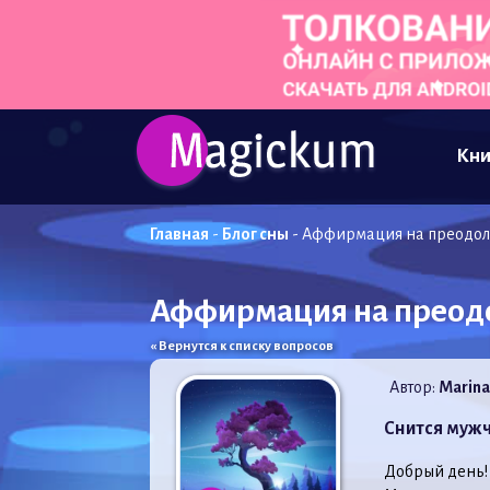
Кни
Главная
-
Блог сны
-
Аффирмация на преодоле
Аффирмация на преодо
« Вернутся к списку вопросов
Автор:
Marina
Снится мужч
Добрый день!