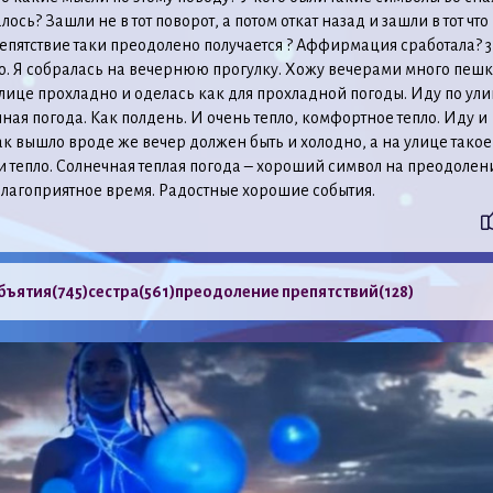
ось? Зашли не в тот поворот, а потом откат назад и зашли в тот что
епятствие таки преодолено получается ? Аффирмация сработала? 3
о. Я собралась на вечернюю прогулку. Хожу вечерами много пешк
улице прохладно и оделась как для прохладной погоды. Иду по ул
чная погода. Как полдень. И очень тепло, комфортное тепло. Иду и
ак вышло вроде же вечер должен быть и холодно, а на улице такое
и тепло. Солнечная теплая погода – хороший символ на преодолен
Благоприятное время. Радостные хорошие события.
бъятия
(745)
сестра
(561)
преодоление препятствий
(128)