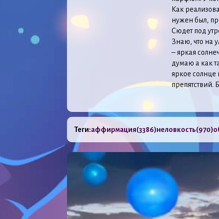
Как реализовал
нужен был, пр
Сюдет под утр
Знаю, что на 
– яркая солне
думаю а как т
яркое солнце 
препятствий. 
Теги:
аффирмация
(3386)
неловкость
(970)
о