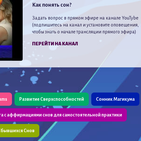
Как понять сон?
Задать вопрос в прямом эфире на канале YouTybe
(подпишитесь на канал и установите оповещения,
чтобы знать о начале трансляции прямого эфира)
ПЕРЕЙТИ НА КАНАЛ
eams
Развитие Сверхспособностей
Сонник Магикума
га с аффирмациями снов для самостоятельной практики
Сбывшихся Снов