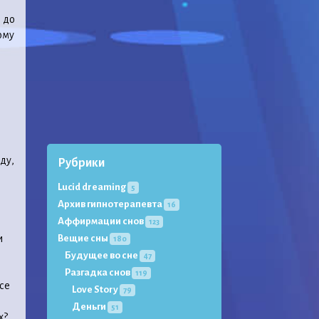
 до
ому
в
ду,
Рубрики
Lucid dreaming
5
Архив гипнотерапевта
16
Аффирмации снов
123
и
Вещие сны
180
Будущее во сне
47
Разгадка снов
119
се
Love Story
79
Деньги
51
х?