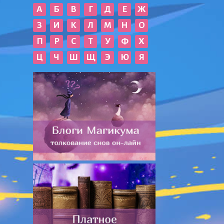
А
Б
В
Г
Д
Е
Ж
З
И
К
Л
М
Н
О
П
Р
С
Т
У
Ф
Х
Ц
Ч
Ш
Щ
Э
Ю
Я