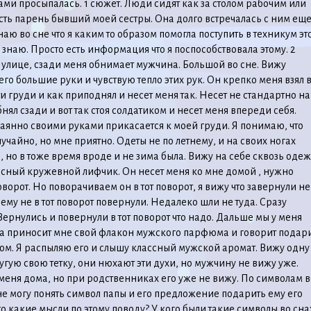
и просыпалась. 1 сюжет. Люди сидят как за столом рабочим или
ть парень бывший моей сестры. Она долго встречалась с ним еще
наю во сне что я каким то образом помогла поступить в техникум эт
 знаю. Просто есть информация что я поспособствовала этому. 2
 улице, сзади меня обнимает мужчина. Большой во сне. Вижу
его большие руки и чувствую тепло этих рук. Он крепко меня взял 
ти груди и как приподнял и несет меня так. Несет не стандартно на
бнял сзади и вот так стоя солдатиком и несет меня впереди себя.
аянно своими руками прикасается к моей груди. Я понимаю, что
лучайно, но мне приятно. Одеты не по летнему, и на своих ногах
, но в тоже время вроде и не зима была. Вижу на себе сквозь одеж
асный кружевной лифчик. Он несет меня ко мне домой , нужно
оворот. Но поворачиваем он в тот поворот, я вижу что завернули не
 ему не в тот поворот повернули. Недалеко шли не туда. Сразу
Вернулись и повернули в тот поворот что надо. Дальше мы у меня
па приносит мне свой флакон мужского парфюма и говорит подар
юм. Я распыляю его и слышу классный мужской аромат. Вижу одну
ругую свою тетку, они нюхают эти духи, но мужчину не вижу уже.
 меня дома, но при родственниках его уже не вижу. По символам в
е могу понять символ папы и его предложение подарить ему его
о какие мысли по этому поводу? У кого были такие символы во сна