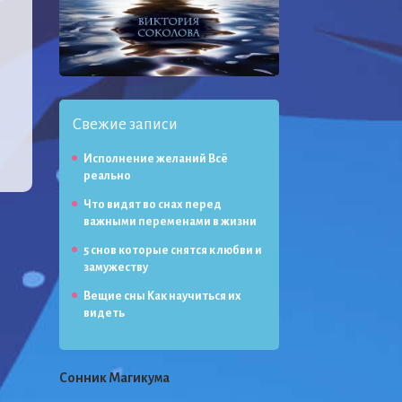
Свежие записи
Исполнение желаний Всё
реально
Что видят во снах перед
важными переменами в жизни
5 снов которые снятся к любви и
замужеству
Вещие сны Как научиться их
видеть
Сонник Магикума