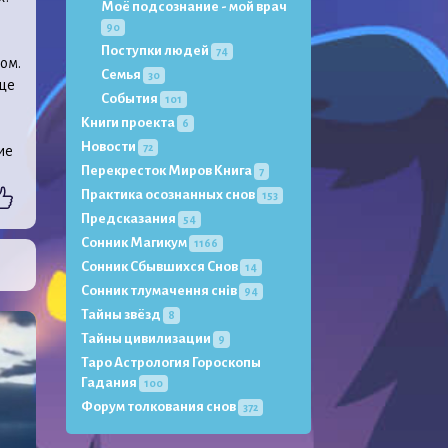
Моё подсознание - мой врач
90
Поступки людей
74
ом.
Семья
30
ице
События
101
Книги проекта
6
Новости
72
ие
Перекресток Миров Книга
7
Практика осознанных снов
153
Предсказания
54
Сонник Магикум
1166
Сонник Сбывшихся Снов
14
Сонник тлумачення снів
94
Тайны звёзд
8
Тайны цивилизации
9
Таро Астрология Гороскопы
Гадания
100
Форум толкования снов
372