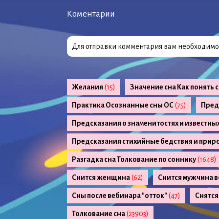
Коментарии
Для отправки комментария вам необходим
Желания
(15)
Значение сна Как понять 
Практика Осознанные сны ОС
(75)
Пред
Предсказания о знаменитостях и известны
Предсказания стихийные бедствия и прир
Разгадка сна Толкование по соннику
(1648)
Снится женщина
(62)
Снится мужчина в
Сны после вебинара "отток"
(47)
Снятся
Толкование сна
(23903)