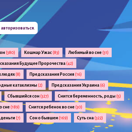
о
авторизоваться
.
сон
(380)
Кошмар Ужас
(83)
Любимый во сне
(31)
сказания Будущее Пророчества
(42)
х людях
(8)
Предсказания Россия
(16)
одные катаклизмы
(2)
Предсказания Украина
(6)
Сбывшийся сон
(327)
Снится беременность, роды
(5)
о сне
(189)
Снится ребенок во сне
(30)
 деньги
(7)
Сон о бывшем
(169)
Суть сна
(322)