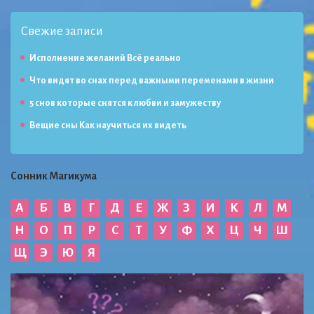
Свежие записи
Исполнение желаний Всё реально
Что видят во снах перед важными переменами в жизни
5 снов которые снятся к любви и замужеству
Вещие сны Как научиться их видеть
Сонник Магикума
А
Б
В
Г
Д
Е
Ж
З
И
К
Л
М
Н
О
П
Р
С
Т
У
Ф
Х
Ц
Ч
Ш
Щ
Э
Ю
Я