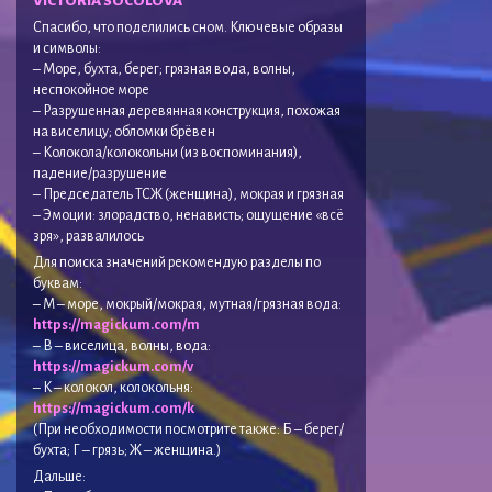
VICTORIA SOCOLOVA
Спасибо, что поделились сном. Ключевые образы
и символы:
– Море, бухта, берег; грязная вода, волны,
неспокойное море
– Разрушенная деревянная конструкция, похожая
на виселицу; обломки брёвен
– Колокола/колокольни (из воспоминания),
падение/разрушение
– Председатель ТСЖ (женщина), мокрая и грязная
– Эмоции: злорадство, ненависть; ощущение «всё
зря», развалилось
Для поиска значений рекомендую разделы по
буквам:
– М – море, мокрый/мокрая, мутная/грязная вода:
https://magickum.com/m
– В – виселица, волны, вода:
https://magickum.com/v
– К – колокол, колокольня:
https://magickum.com/k
(При необходимости посмотрите также: Б – берег/
бухта; Г – грязь; Ж – женщина.)
Дальше: