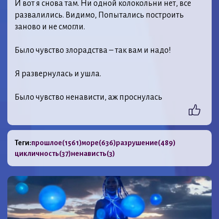
И вот я снова там. Ни одной колокольни нет, все
развалились. Видимо, Попытались построить
заново и не смогли.
⠀
Было чувство злорадства – так вам и надо!
⠀
Я развернулась и ушла.
⠀
Было чувство ненависти, аж проснулась
Теги:
прошлое
(1561)
море
(636)
разрушение
(489)
цикличность
(37)
ненависть
(3)