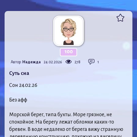
100
Автор:
Надежда
24.02.2026
278
1
Суть сна
Сон 24.02.26
⠀
Без афф
⠀
Морской берег, типа бухты. Море грязное, не
спокойное. На берегу лежат обломки каких-то
бревен. В воде недалеко от берега вижу странную
деревянную конструкцию, похожую на виселицу.