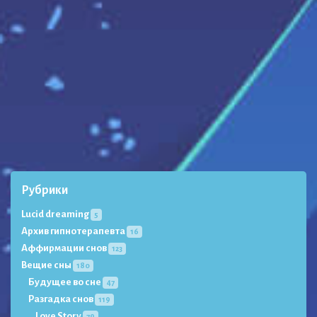
Рубрики
Lucid dreaming
5
Архив гипнотерапевта
16
Аффирмации снов
123
Вещие сны
180
Будущее во сне
47
Разгадка снов
119
Love Story
79