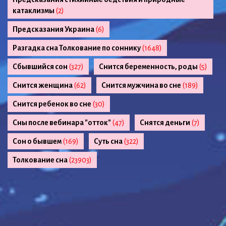
катаклизмы
(2)
Предсказания Украина
(6)
Разгадка сна Толкование по соннику
(1648)
Сбывшийся сон
(327)
Снится беременность, роды
(5)
Снится женщина
(62)
Снится мужчина во сне
(189)
Снится ребенок во сне
(30)
Сны после вебинара "отток"
(47)
Снятся деньги
(7)
Сон о бывшем
(169)
Суть сна
(322)
Толкование сна
(23903)