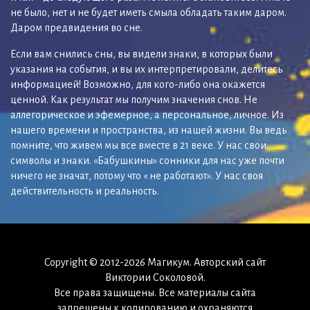
не было, нет и не будет иметь смыла обладать таким даром.
Даром предвидения во сне.
Если вам снились сны, вы видели знаки, в которых были
указания на события, и вы их интерпретировали, делитесь
информацией! Возможно, для кого-либо она окажется
ценной. Как результат мы получим значения снов. Не
аллегорическое и эфемерное, а персональное, личное. Из
нашего времени и пространства, из нашей жизни. Вы ведь
помните, что живем мы все вместе в 21 веке. У нас свои
символы и знаки. «Бабушкины» сонники для нас уже почти
ничего не значат, потому что « не работают». У нас своя
действительность и реальность.
Copyright © 2012-2026 Магикум. Авторский сайт
Виктории Соколовой.
Все права защищены. Все материалы сайта
запрещены к копированию и охраняются