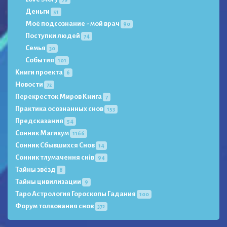
Деньги
51
Моё подсознание - мой врач
90
Поступки людей
74
Семья
30
События
101
Книги проекта
6
Новости
72
Перекресток Миров Книга
7
Практика осознанных снов
153
Предсказания
54
Сонник Магикум
1166
Сонник Сбывшихся Снов
14
Сонник тлумачення снів
94
Тайны звёзд
8
Тайны цивилизации
9
Таро Астрология Гороскопы Гадания
100
Форум толкования снов
372