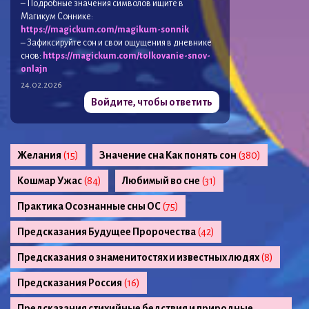
– Подробные значения символов ищите в
Магикум Соннике:
https://magickum.com/magikum-sonnik
– Зафиксируйте сон и свои ощущения в дневнике
снов:
https://magickum.com/tolkovanie-snov-
onlajn
24.02.2026
Войдите, чтобы ответить
Желания
(15)
Значение сна Как понять сон
(380)
Кошмар Ужас
(84)
Любимый во сне
(31)
Практика Осознанные сны ОС
(75)
Предсказания Будущее Пророчества
(42)
Предсказания о знаменитостях и известных людях
(8)
Предсказания Россия
(16)
Предсказания стихийные бедствия и природные