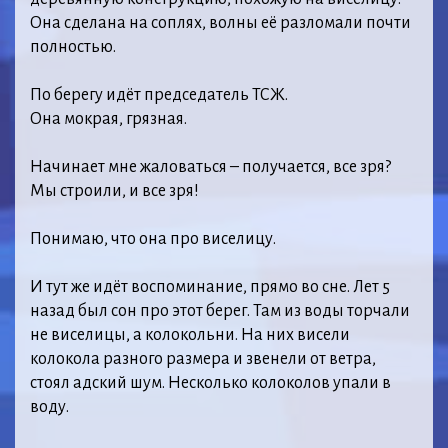
Она сделана на соплях, волны её разломали почти
полностью.
⠀
По берегу идёт председатель ТСЖ.
Она мокрая, грязная.
⠀
Начинает мне жаловаться – получается, все зря?
Мы строили, и все зря!
⠀
Понимаю, что она про виселицу.
⠀
И тут же идёт воспоминание, прямо во сне. Лет 5
назад был сон про этот берег. Там из воды торчали
не виселицы, а колокольни. На них висели
колокола разного размера и звенели от ветра,
стоял адский шум. Несколько колоколов упали в
воду.
⠀