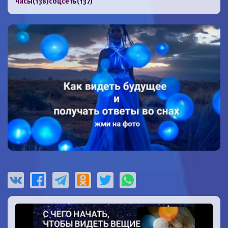
часы
(138)
соцсеть
(137)