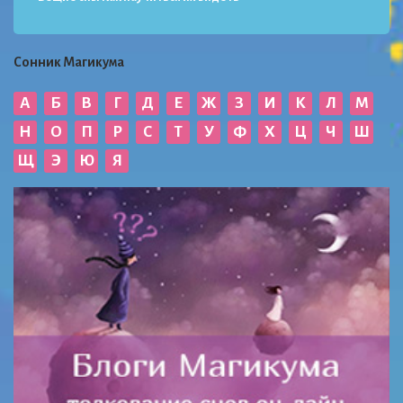
Сонник Магикума
А
Б
В
Г
Д
Е
Ж
З
И
К
Л
М
Н
О
П
Р
С
Т
У
Ф
Х
Ц
Ч
Ш
Щ
Э
Ю
Я