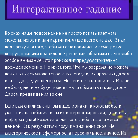
Во снах наше подсознание не просто показывает нам
сюжеты, истории или картинки, чаще всего оно дает Знак –
подсказку для того, чтобы мы остановились и осмотрелись
вокруг, приняли правильное решение, обратили на что-либо
особое внимание. Это происходит предусмотрительно
преждевременно. Но из-за того, Что мы вовремя не можем
понять язык символов своего «я», его усилия проходят даром.
и так – до следующего раза. Не летите. Остановитесь. Иначе
не было, нет и не будет иметь смыла обладать таким даром.
Даром предвидения во сне.
Если вам снились сны, вы видели знаки, в которых были
указания на события, и вы их интерпретировали, делитесь
информацией! Возможно, для кого-либо она окажется
ценной. Как результат мы получим значения снов. Не
аллегорическое и эфемерное, а персональное, личное. Из