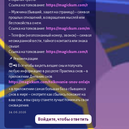
Ссылка на толкование:
https://magickum.com/r
– Мужчина (бывший, зашел на страницу) – символ
прошлых отношений, возвращения мыслей или
беспокойства о нем.
Ссылка на толкование:
https://magickum.com/m
– Телефон (неопознанный номер, звонок) – символ
неожиданной вести, тайного контакта или знака
свыше.
Ссылка на толкование:
https://magickum.com/t
📌 Рекомендации:
😇📲 Все чтобы видеть вещие сны и получать
любую информацию в разделе Практика снов – в
приложении Дневник снов
https://magickum.com/tolkovanie-snov-onlajn
+ в приложении самая большая база сбывшихся
снов в мире – смотрите как сбылись похожие на
ваш сны, и вы сразу станете лучше понимать свои
сновидения.
24.06.2026
Войдите, чтобы ответить