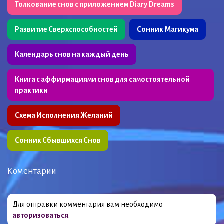
Толкование снов с приложением Diary Dreams
Развитие Сверхспособностей
Сонник Магикума
Календарь снов на каждый день
Книга с аффирмациями снов для самостоятельной
практики
Схема Исполнения Желаний
Сонник Сбывшихся Снов
Коментарии
Для отправки комментария вам необходимо
авторизоваться
.