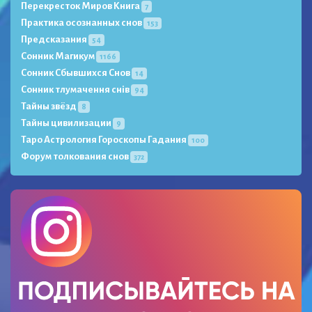
Перекресток Миров Книга
7
Практика осознанных снов
153
Предсказания
54
Сонник Магикум
1166
Сонник Сбывшихся Снов
14
Сонник тлумачення снів
94
Тайны звёзд
8
Тайны цивилизации
9
Таро Астрология Гороскопы Гадания
100
Форум толкования снов
372