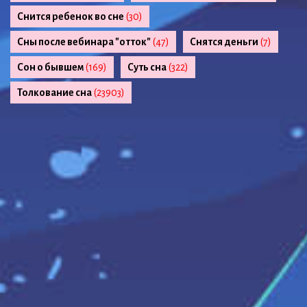
Снится ребенок во сне
(30)
Сны после вебинара "отток"
(47)
Снятся деньги
(7)
Сон о бывшем
(169)
Суть сна
(322)
Толкование сна
(23903)