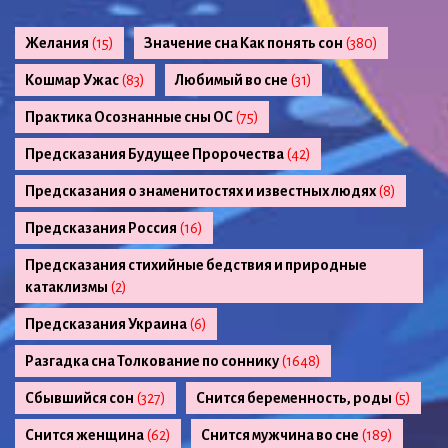
Желания
(15)
Значение сна Как понять сон
(380)
Кошмар Ужас
(83)
Любимый во сне
(31)
Практика Осознанные сны ОС
(75)
Предсказания Будущее Пророчества
(42)
Предсказания о знаменитостях и известных людях
(8)
Предсказания Россия
(16)
Предсказания стихийные бедствия и природные
катаклизмы
(2)
Предсказания Украина
(6)
Разгадка сна Толкование по соннику
(1648)
Сбывшийся сон
(327)
Снится беременность, роды
(5)
Снится женщина
(62)
Снится мужчина во сне
(189)