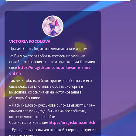
VICTORIA SOCOLOVA
Привет! Спасибо, что поделились своим сном.
📌 Вы можете разобрать этот сон с помощью
онлайн толкования в нашем приложении Дневник
снов
https://magickum.com/tolkovanie-snov-
onlajn
Так же, чтобы вам было проще разобраться в его
символах, вот ключевые образы, которые я
выделила, со ссылками на их толкования в
Магикум Соннике:
– Часы (на левой руке, новые, показывают 12.49) –
символ времени, судьбы и важного события,
которое должно произойти.
Ссылка на толкование:
https://magickum.com/ch
– Рука (левая) – символ женской энергии, интуиции
и скрытых чувств.