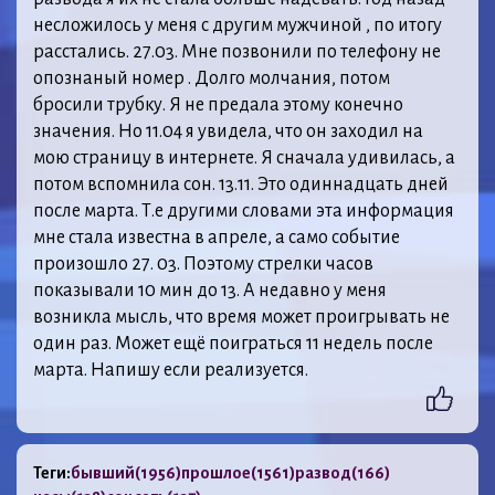
несложилось у меня с другим мужчиной , по итогу
расстались. 27.03. Мне позвонили по телефону не
опознаный номер . Долго молчания, потом
бросили трубку. Я не предала этому конечно
значения. Но 11.04 я увидела, что он заходил на
мою страницу в интернете. Я сначала удивилась, а
потом вспомнила сон. 13.11. Это одиннадцать дней
после марта. Т.е другими словами эта информация
мне стала известна в апреле, а само событие
произошло 27. 03. Поэтому стрелки часов
показывали 10 мин до 13. А недавно у меня
возникла мысль, что время может проигрывать не
один раз. Может ещё поиграться 11 недель после
марта. Напишу если реализуется.
Теги:
бывший
(1956)
прошлое
(1561)
развод
(166)