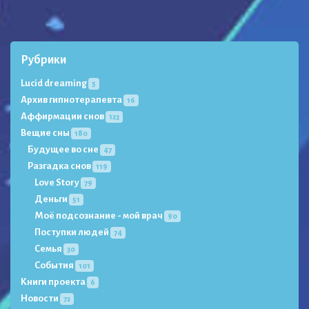
Рубрики
Lucid dreaming
5
Архив гипнотерапевта
16
Аффирмации снов
123
Вещие сны
180
Будущее во сне
47
Разгадка снов
119
Love Story
79
Деньги
51
Моё подсознание - мой врач
90
Поступки людей
74
Семья
30
События
101
Книги проекта
6
Новости
72