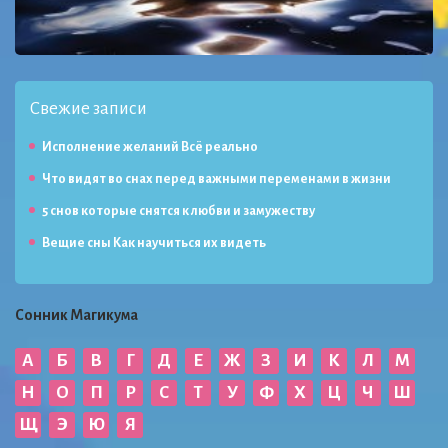
Свежие записи
Исполнение желаний Всё реально
Что видят во снах перед важными переменами в жизни
5 снов которые снятся к любви и замужеству
Вещие сны Как научиться их видеть
Сонник Магикума
А
Б
В
Г
Д
Е
Ж
З
И
К
Л
М
Н
О
П
Р
С
Т
У
Ф
Х
Ц
Ч
Ш
Щ
Э
Ю
Я