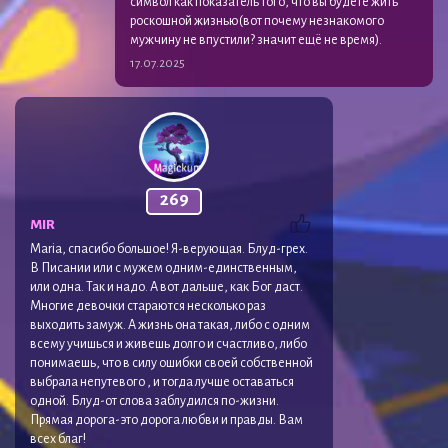
символ как показатель того, что вы будете жить
роскошной жизнью(вот почему незнакомого
мужчину не впустили? значит ещё не время).
17.07.2025
269
MIR
Maria, спасибо большое! Я-верующая. Блуд-грех.
В Писании или с мужем одним-единственным,
или одна. Так и надо. А вот дальше, как Бог даст.
Многие девочки стараются несколько раз
выходить замуж. А жизнь она такая, либо с одним
всему учишься и живешь долго и счастливо, либо
понимаешь, что в силу ошибки своей собственной
выбрала непутевого , и тогда лучше оставаться
одной. Блуд-от слова заблудился по-жизни.
Прямая дорога-это дорога любви и правды. Вам
всех благ!