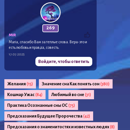
269
MIR
Maria, спасибо Вам за теплые слова. Вера-это и
есть любовь и правда, совесть.
17.07.2025
Войдите, чтобы ответить
Желания
(15)
Значение сна Как понять сон
(380)
Кошмар Ужас
(84)
Любимый во сне
(31)
Практика Осознанные сны ОС
(75)
Предсказания Будущее Пророчества
(42)
Предсказания о знаменитостях и известных людях
(8)