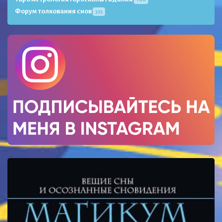
Форум толкования снов
372