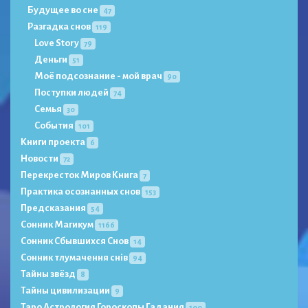
Будущее во сне
47
Разгадка снов
119
Love Story
79
Деньги
51
Моё подсознание - мой врач
90
Поступки людей
74
Семья
30
События
101
Книги проекта
6
Новости
72
Перекресток Миров Книга
7
Практика осознанных снов
153
Предсказания
54
Сонник Магикум
1166
Сонник Сбывшихся Снов
14
Сонник тлумачення снів
94
Тайны звёзд
8
Тайны цивилизации
9
Таро Астрология Гороскопы Гадания
100