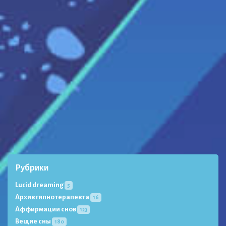
Рубрики
Lucid dreaming
5
Архив гипнотерапевта
16
Аффирмации снов
123
Вещие сны
180