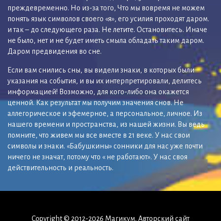
преждевременно. Но из-за того, Что мы вовремя не можем
понять язык символов своего «я», его усилия проходят даром.
и так – до следующего раза. Не летите. Остановитесь. Иначе
не было, нет и не будет иметь смыла обладать таким даром.
Даром предвидения во сне.
Если вам снились сны, вы видели знаки, в которых были
указания на события, и вы их интерпретировали, делитесь
информацией! Возможно, для кого-либо она окажется
ценной. Как результат мы получим значения снов. Не
аллегорическое и эфемерное, а персональное, личное. Из
нашего времени и пространства, из нашей жизни. Вы ведь
помните, что живем мы все вместе в 21 веке. У нас свои
символы и знаки. «Бабушкины» сонники для нас уже почти
ничего не значат, потому что « не работают». У нас своя
действительность и реальность.
Copyright © 2012-2026 Магикум. Авторский сайт