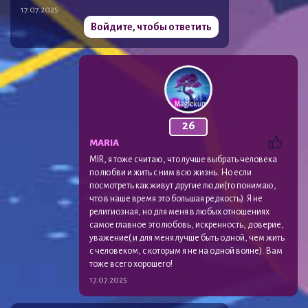
17.07.2025
Войдите, чтобы ответить
26
MARIA
MIR, я тоже считаю, что лучше выбрать человека
по любви и жить с ним всю жизнь. Но если
посмотреть как живут другие люди(то понимаю,
что в наше время это большая редкость). Я не
религиозная, но для меня в любых отношениях
самое главное это любовь, искренность, доверие,
уважение( и для меня лучше быть одной, чем жить
с человеком, с которым я не на одной волне). Вам
тоже всего хорошего!
17.07.2025