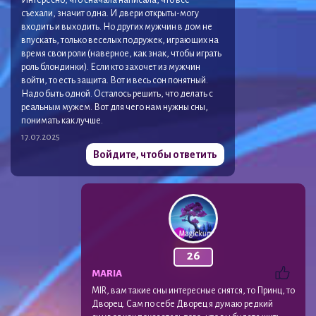
съехали, значит одна. И двери открыты-могу
входить и выходить. Но других мужчин в дом не
впускать, только веселых подружек, играющих на
время свои роли (наверное, как знак, чтобы играть
роль блондинки). Если кто захочет из мужчин
войти, то есть защита. Вот и весь сон понятный.
Надо быть одной. Осталось решить, что делать с
реальным мужем. Вот для чего нам нужны сны,
понимать как лучше.
17.07.2025
Войдите, чтобы ответить
26
MARIA
MIR, вам такие сны интересные снятся, то Принц, то
Дворец. Сам по себе Дворец я думаю редкий