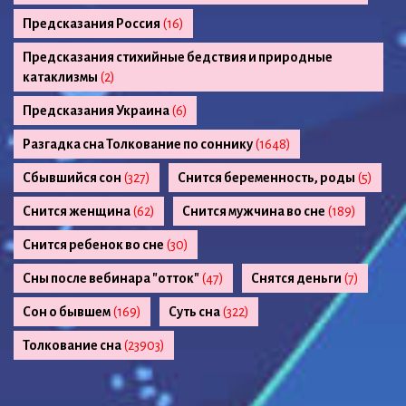
Предсказания Россия
(16)
Предсказания стихийные бедствия и природные
катаклизмы
(2)
Предсказания Украина
(6)
Разгадка сна Толкование по соннику
(1648)
Сбывшийся сон
(327)
Снится беременность, роды
(5)
Снится женщина
(62)
Снится мужчина во сне
(189)
Снится ребенок во сне
(30)
Сны после вебинара "отток"
(47)
Снятся деньги
(7)
Сон о бывшем
(169)
Суть сна
(322)
Толкование сна
(23903)