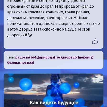
в проеме двери и смотрю на улицу. Дворец
огромный от края до края. И природа от края до
края очень красивая, солнечно, трава ровная,
деревья все зеленые, очень красиво. Не было
понимания, что я одинока, наверное родные где-то
в этом дворце. И так спокойно на душе. И свой
дворецкий😂
Теги:
радость
(1065)
природа
(105)
дворец
(4)
покой
(3)
безопасность
(2)