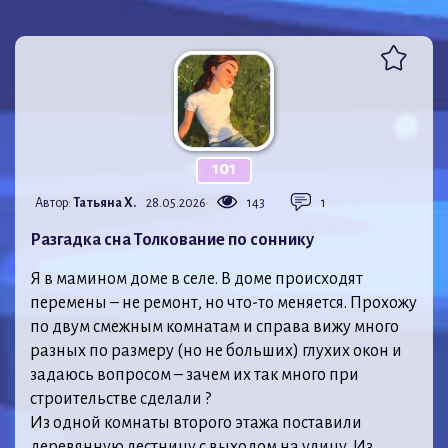
101
Автор:
Татьяна Х.
28.05.2026
143
1
Разгадка сна Толкование по соннику
Я в мамином доме в селе. В доме происходят
перемены – не ремонт, но что-то меняется. Прохожу
по двум смежным комнатам и справа вижу много
разных по размеру (но не больших) глухих окон и
задаюсь вопросом – зачем их так много при
строительстве сделали ?
Из одной комнаты второго этажа поставили
деревянную лестницу с выходом на улицу. Из