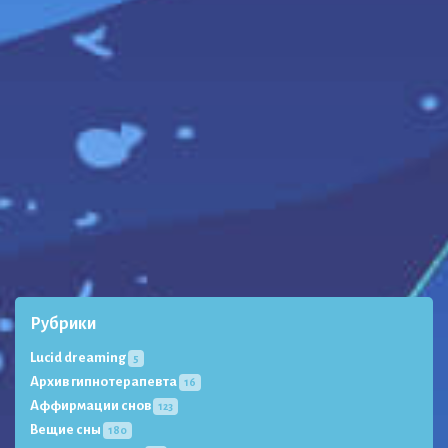
Рубрики
Lucid dreaming
5
Архив гипнотерапевта
16
Аффирмации снов
123
Вещие сны
180