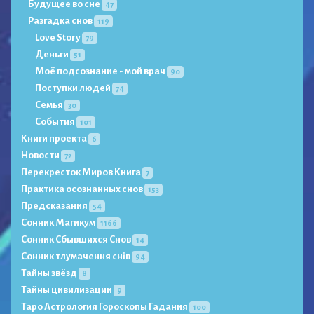
Будущее во сне
47
Разгадка снов
119
Love Story
79
Деньги
51
Моё подсознание - мой врач
90
Поступки людей
74
Семья
30
События
101
Книги проекта
6
Новости
72
Перекресток Миров Книга
7
Практика осознанных снов
153
Предсказания
54
Сонник Магикум
1166
Сонник Сбывшихся Снов
14
Сонник тлумачення снів
94
Тайны звёзд
8
Тайны цивилизации
9
Таро Астрология Гороскопы Гадания
100