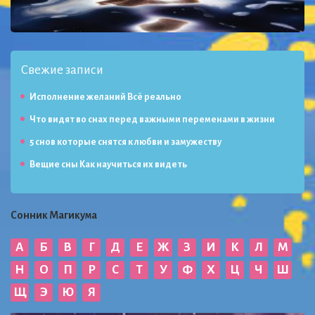
Свежие записи
Исполнение желаний Всё реально
Что видят во снах перед важными переменами в жизни
5 снов которые снятся к любви и замужеству
Вещие сны Как научиться их видеть
Сонник Магикума
А
Б
В
Г
Д
Е
Ж
З
И
К
Л
М
Н
О
П
Р
С
Т
У
Ф
Х
Ц
Ч
Ш
Щ
Э
Ю
Я