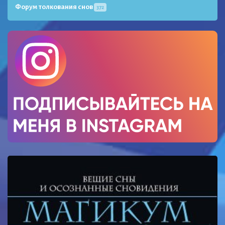
Форум толкования снов
372