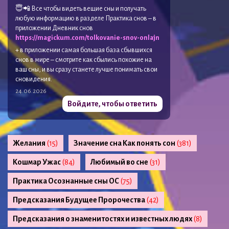
😇📲 Все чтобы видеть вещие сны и получать
любую информацию в разделе Практика снов – в
приложении Дневник снов
https://magickum.com/tolkovanie-snov-onlajn
+ в приложении самая большая база сбывшихся
снов в мире – смотрите как сбылись похожие на
ваш сны, и вы сразу станете лучше понимать свои
сновидения.
24.06.2026
Войдите, чтобы ответить
Желания
(15)
Значение сна Как понять сон
(381)
Кошмар Ужас
(84)
Любимый во сне
(31)
Практика Осознанные сны ОС
(75)
Предсказания Будущее Пророчества
(42)
Предсказания о знаменитостях и известных людях
(8)