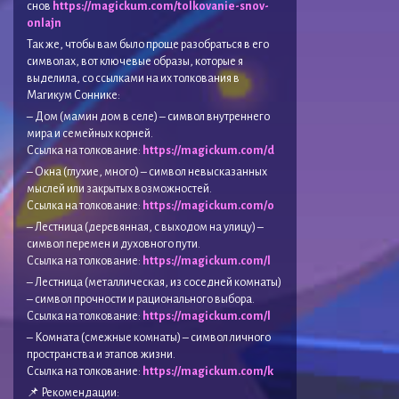
снов
https://magickum.com/tolkovanie-snov-
onlajn
Так же, чтобы вам было проще разобраться в его
символах, вот ключевые образы, которые я
выделила, со ссылками на их толкования в
Магикум Соннике:
– Дом (мамин дом в селе) – символ внутреннего
мира и семейных корней.
Ссылка на толкование:
https://magickum.com/d
– Окна (глухие, много) – символ невысказанных
мыслей или закрытых возможностей.
Ссылка на толкование:
https://magickum.com/o
– Лестница (деревянная, с выходом на улицу) –
символ перемен и духовного пути.
Ссылка на толкование:
https://magickum.com/l
– Лестница (металлическая, из соседней комнаты)
– символ прочности и рационального выбора.
Ссылка на толкование:
https://magickum.com/l
– Комната (смежные комнаты) – символ личного
пространства и этапов жизни.
Ссылка на толкование:
https://magickum.com/k
📌 Рекомендации: