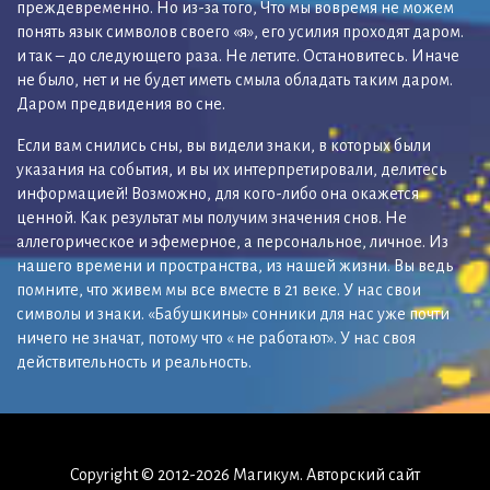
преждевременно. Но из-за того, Что мы вовремя не можем
понять язык символов своего «я», его усилия проходят даром.
и так – до следующего раза. Не летите. Остановитесь. Иначе
не было, нет и не будет иметь смыла обладать таким даром.
Даром предвидения во сне.
Если вам снились сны, вы видели знаки, в которых были
указания на события, и вы их интерпретировали, делитесь
информацией! Возможно, для кого-либо она окажется
ценной. Как результат мы получим значения снов. Не
аллегорическое и эфемерное, а персональное, личное. Из
нашего времени и пространства, из нашей жизни. Вы ведь
помните, что живем мы все вместе в 21 веке. У нас свои
символы и знаки. «Бабушкины» сонники для нас уже почти
ничего не значат, потому что « не работают». У нас своя
действительность и реальность.
Copyright © 2012-2026 Магикум. Авторский сайт