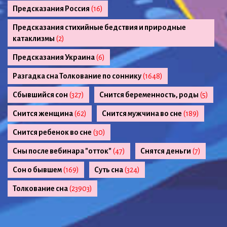
Предсказания Россия
(16)
Предсказания стихийные бедствия и природные
катаклизмы
(2)
Предсказания Украина
(6)
Разгадка сна Толкование по соннику
(1648)
Сбывшийся сон
(327)
Снится беременность, роды
(5)
Снится женщина
(62)
Снится мужчина во сне
(189)
Снится ребенок во сне
(30)
Сны после вебинара "отток"
(47)
Снятся деньги
(7)
Сон о бывшем
(169)
Суть сна
(324)
Толкование сна
(23903)