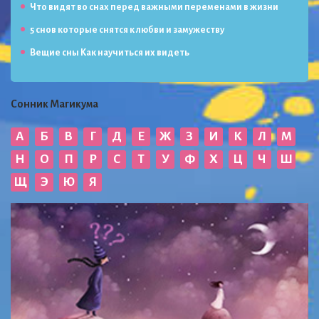
Что видят во снах перед важными переменами в жизни
5 снов которые снятся к любви и замужеству
Вещие сны Как научиться их видеть
Сонник Магикума
А
Б
В
Г
Д
Е
Ж
З
И
К
Л
М
Н
О
П
Р
С
Т
У
Ф
Х
Ц
Ч
Ш
Щ
Э
Ю
Я