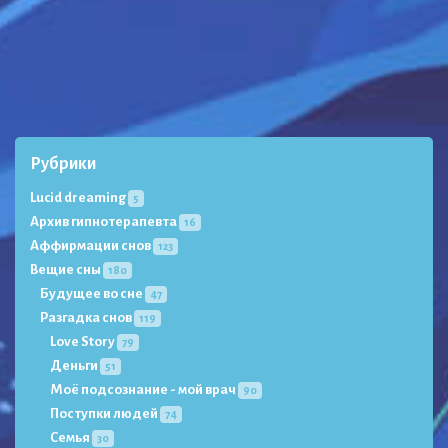
Рубрики
Lucid dreaming
5
Архив гипнотерапевта
16
Аффирмации снов
123
Вещие сны
180
Будущее во сне
47
Разгадка снов
119
Love Story
79
Деньги
51
Моё подсознание - мой врач
90
Поступки людей
74
Семья
30