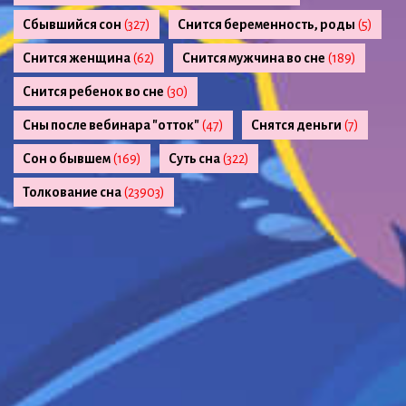
Сбывшийся сон
(327)
Снится беременность, роды
(5)
Снится женщина
(62)
Снится мужчина во сне
(189)
Снится ребенок во сне
(30)
Сны после вебинара "отток"
(47)
Снятся деньги
(7)
Сон о бывшем
(169)
Суть сна
(322)
Толкование сна
(23903)