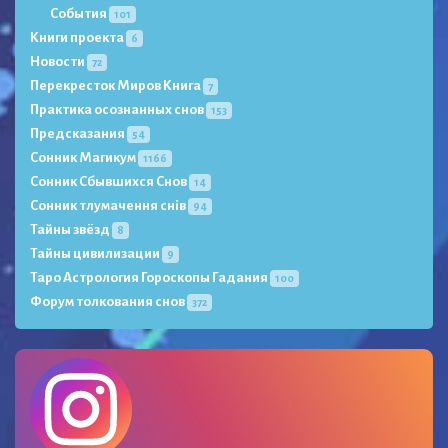
События
101
Книги проекта
6
Новости
72
Перекресток Миров Книга
7
Практика осознанных снов
153
Предсказания
54
Сонник Магикум
1166
Сонник Сбывшихся Снов
14
Сонник тлумачення снів
94
Тайны звёзд
8
Тайны цивилизации
9
Таро Астрология Гороскопы Гадания
100
Форум толкования снов
372