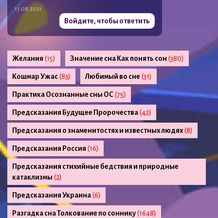
17.08.2021
Войдите, чтобы ответить
Желания
(15)
Значение сна Как понять сон
(380)
Кошмар Ужас
(83)
Любимый во сне
(31)
Практика Осознанные сны ОС
(75)
Предсказания Будущее Пророчества
(42)
Предсказания о знаменитостях и известных людях
(8)
Предсказания Россия
(16)
Предсказания стихийные бедствия и природные
катаклизмы
(2)
Предсказания Украина
(6)
Разгадка сна Толкование по соннику
(1648)