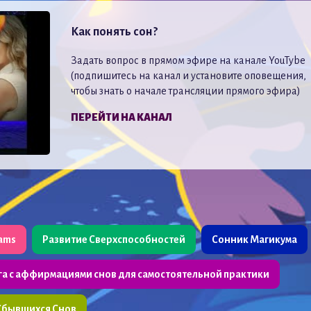
Как понять сон?
Задать вопрос в прямом эфире на канале YouTybe
(подпишитесь на канал и установите оповещения,
чтобы знать о начале трансляции прямого эфира)
ПЕРЕЙТИ НА КАНАЛ
eams
Развитие Сверхспособностей
Сонник Магикума
га с аффирмациями снов для самостоятельной практики
Сбывшихся Снов