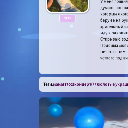
У меня появил
думаю, вот тол
которым я хоте
101
беру ее на ру
зрительный за
иду к раковин
Открываю воду 
Подошла моя м
ничего с ним н
четкого подни
Теги:
мама
(1702)
концерт
(55)
золотые укра