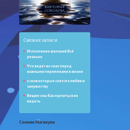
Свежие записи
Исполнение желаний Всё
реально
Что видят во снах перед
важными переменами в жизни
5 снов которые снятся к любви и
замужеству
Вещие сны Как научиться их
видеть
Сонник Магикума