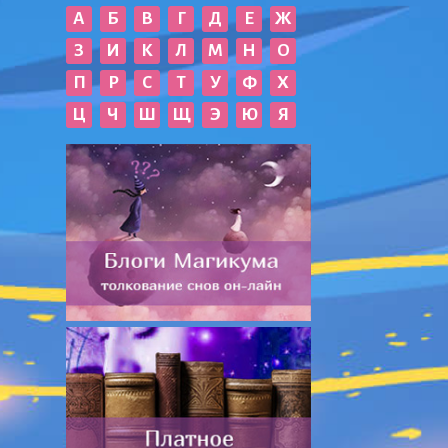
А
Б
В
Г
Д
Е
Ж
З
И
К
Л
М
Н
О
П
Р
С
Т
У
Ф
Х
Ц
Ч
Ш
Щ
Э
Ю
Я