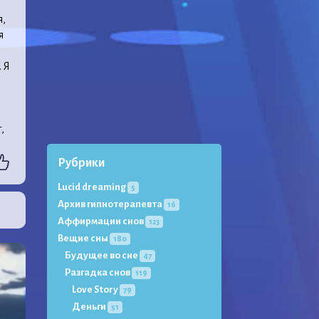
я,
я
 Я
.
,
Рубрики
Lucid dreaming
5
Архив гипнотерапевта
16
Аффирмации снов
123
Вещие сны
180
Будущее во сне
47
Разгадка снов
119
Love Story
79
Деньги
51