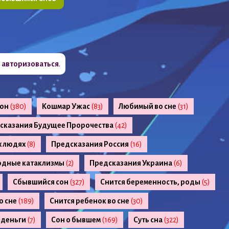
о
авторизоваться
.
сон
(380)
Кошмар Ужас
(83)
Любимый во сне
(31)
сказания Будущее Пророчества
(42)
х людях
(8)
Предсказания Россия
(16)
одные катаклизмы
(2)
Предсказания Украина
(6)
Сбывшийся сон
(327)
Снится беременность, роды
(5)
о сне
(189)
Снится ребенок во сне
(30)
 деньги
(7)
Сон о бывшем
(169)
Суть сна
(322)