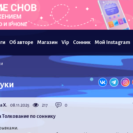
ги
Об авторе
Магазин
Vip
Сонник
Мой Instagram
ки
руки
а Х.
08.11.2025
217
0
а Толкование по соннику
рывками.