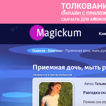
Кни
Главная
-
Блог сны
-
Приемная дочь, мыть ру
Приемная дочь, мыть 
« Вернутся к списку вопросов
Автор:
Татьян
Разгадка сн
Помню сон от