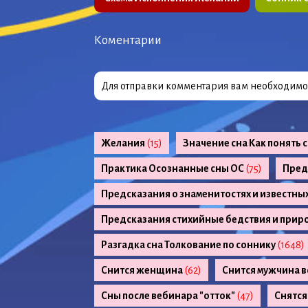
Коментарии
Для отправки комментария вам необходим
Желания
(15)
Значение сна Как понять 
Практика Осознанные сны ОС
(75)
Пред
Предсказания о знаменитостях и известны
Предсказания стихийные бедствия и прир
Разгадка сна Толкование по соннику
(1648)
Снится женщина
(62)
Снится мужчина в
Сны после вебинара "отток"
(47)
Снятся