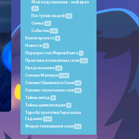
Моё подсознание - мой врач
90
Поступки людей
74
Семья
30
События
101
Книги проекта
6
Новости
72
Перекресток Миров Книга
7
Практика осознанных снов
153
Предсказания
54
Сонник Магикум
1166
Сонник Сбывшихся Снов
14
Сонник тлумачення снів
94
Тайны звёзд
8
Тайны цивилизации
9
Таро Астрология Гороскопы
Гадания
100
Форум толкования снов
372