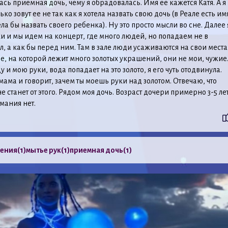
ась приемная дочь, чему я обрадовалась. Имя ее кажется Катя. А я
ько зовут ее не так как я хотела назвать свою дочь (в Реале есть им
ла бы назвать своего ребенка). Ну это просто мысли во сне. Далее 
ки и мы идем на концерт, где много людей, но попадаем не в
л, а как бы перед ним. Там в зале люди усаживаются на свои места.
е, на которой лежит много золотых украшений, они не мои, чужие
и мою руки, вода попадает на это золото, я его чуть отодвинула.
ама и говорит, зачем ты моешь руки над золотом. Отвечаю, что
е станет от этого. Рядом моя дочь. Возраст дочери примерно 3-5 лет
мания нет.
шения
(1)
мытье рук
(1)
приемная дочь
(1)