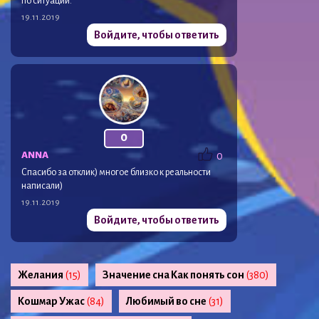
по ситуации.
19.11.2019
Войдите, чтобы ответить
0
ANNA
0
Спасибо за отклик) многое близко к реальности
написали)
19.11.2019
Войдите, чтобы ответить
Желания
(15)
Значение сна Как понять сон
(380)
Кошмар Ужас
(84)
Любимый во сне
(31)