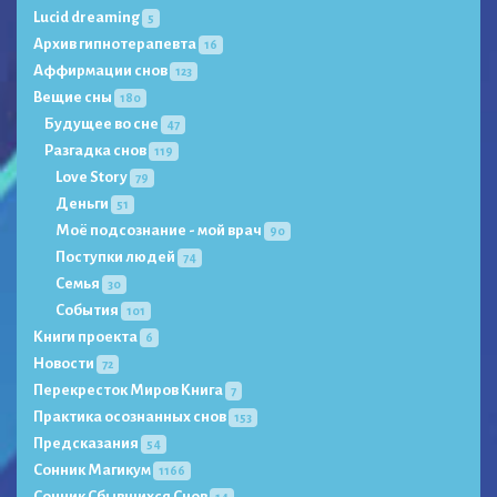
Lucid dreaming
5
Архив гипнотерапевта
16
Аффирмации снов
123
Вещие сны
180
Будущее во сне
47
Разгадка снов
119
Love Story
79
Деньги
51
Моё подсознание - мой врач
90
Поступки людей
74
Семья
30
События
101
Книги проекта
6
Новости
72
Перекресток Миров Книга
7
Практика осознанных снов
153
Предсказания
54
Сонник Магикум
1166
Сонник Сбывшихся Снов
14