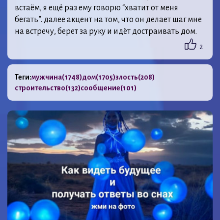
встаём, я ещё раз ему говорю “хватит от меня
бегать”. далее акцент на том, что он делает шаг мне
на встречу, берет за руку и идёт достраивать дом.
2
Теги:
мужчина
(1748)
дом
(1705)
злость
(208)
строительство
(132)
сообщение
(101)