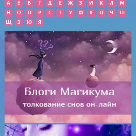
А
Б
В
Г
Д
Е
Ж
З
И
К
Л
М
Н
О
П
Р
С
Т
У
Ф
Х
Ц
Ч
Ш
Щ
Э
Ю
Я