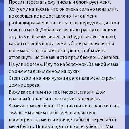
Просит перестать ему писать и блокирует меня.
Хочу ему написать, что он очень сильно меня злит,
но сообщение не доставлено. Тут он меня
разблокирывает и пишет, что он передумал, что он
хочет со мной. Добавляет меня в группу со своими
друзьями. Я вижу видео (как будто видео звонок),
как он со своими друзьями в бане развлекается и
понимаю, что это все показушно, чтобы меня
оттолкнуть. Во сне меня это прям бесило! Одеваюсь.
На улице осень. Иду по набережной. За мной мама
с моим младшим сыном на руках.
Стоят сваи и на них мужчина этот для меня строит
дом из дерева.
Вижу как он там что-то отмеряет, ставит. Дом
красивый, знаю, что он старается для меня.
Замечает меня, бежит. Прыгаю на него, валю его на
землю, мы лежим на боку. Заставляю его
посмотреть на меня и кричу, чтобы он перестал от
меня бегать. Понимаю, что он хочет убежать. Мы