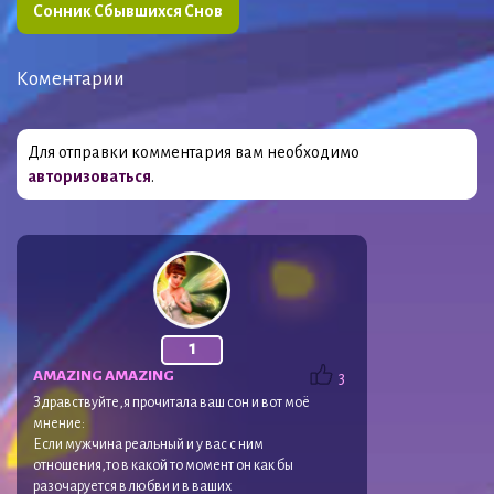
Сонник Сбывшихся Снов
Коментарии
Для отправки комментария вам необходимо
авторизоваться
.
1
AMAZING AMAZING
3
Здравствуйте,я прочитала ваш сон и вот моё
мнение:
Если мужчина реальный и у вас с ним
отношения,то в какой то момент он как бы
разочаруется в любви и в ваших