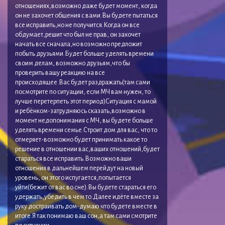
отношениях,возможно даже будет момент, когда
он не захочет общения с вами.Вы будете пытаться
все исправить,но не получится.Когда он все
обдумает,решит что был не прав, он захочет
начать все сначала,но возможно предложит
побыть друзьями.Будет больше уделять времени
своим делам, возможно друзьям,что бы
проверить вашу реакцию на все
происходящее.Вас будет раздражать(там сами
посмотрите по ситуации, если МЧ вам нужен, то
лучше перетерпеть этот период)Ситуация с мамой
и ребёнком-затрудняюсь сказать,возможно в
момент недопонимания с МЧ, вы будете больше
уделять времени семье.Строит дом для вас, что то
отмеряет-возможно будет принимать какое то
решение в отношении вас,ваших отношений,будет
стараться все исправить.Возможно ваши
отношения в дальнейшем перейдут на новый
уровень, он этого испугается,попытается
уйти(бежит от вас во сне).Вы будете стараться его
удержать,убедить в чем то.Далее идёте вместе за
руку достраивать дом-думаю что будете вместе в
итоге.Я так понимаю ваш сон,а там сами смотрите