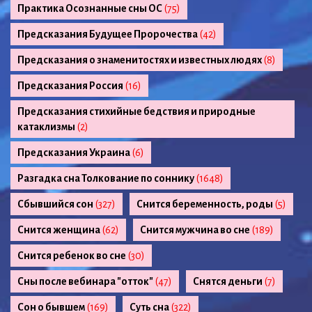
Практика Осознанные сны ОС
(75)
Предсказания Будущее Пророчества
(42)
Предсказания о знаменитостях и известных людях
(8)
Предсказания Россия
(16)
Предсказания стихийные бедствия и природные
катаклизмы
(2)
Предсказания Украина
(6)
Разгадка сна Толкование по соннику
(1648)
Сбывшийся сон
(327)
Снится беременность, роды
(5)
Снится женщина
(62)
Снится мужчина во сне
(189)
Снится ребенок во сне
(30)
Сны после вебинара "отток"
(47)
Снятся деньги
(7)
Сон о бывшем
(169)
Суть сна
(322)