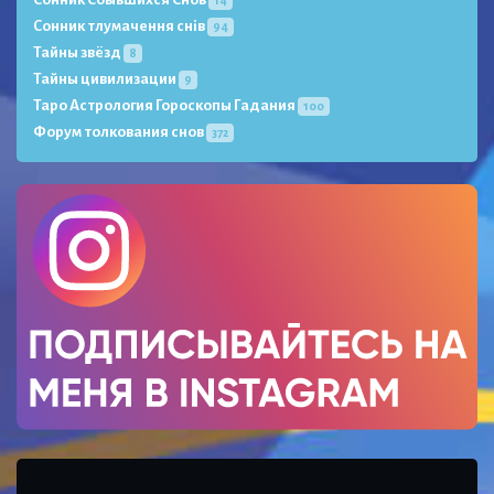
Сонник тлумачення снів
94
Тайны звёзд
8
Тайны цивилизации
9
Таро Астрология Гороскопы Гадания
100
Форум толкования снов
372