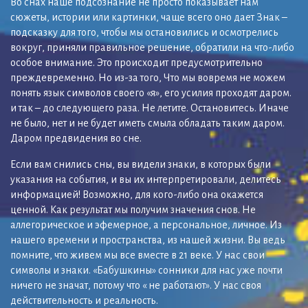
Во снах наше подсознание не просто показывает нам
сюжеты, истории или картинки, чаще всего оно дает Знак –
подсказку для того, чтобы мы остановились и осмотрелись
вокруг, приняли правильное решение, обратили на что-либо
особое внимание. Это происходит предусмотрительно
преждевременно. Но из-за того, Что мы вовремя не можем
понять язык символов своего «я», его усилия проходят даром.
и так – до следующего раза. Не летите. Остановитесь. Иначе
не было, нет и не будет иметь смыла обладать таким даром.
Даром предвидения во сне.
Если вам снились сны, вы видели знаки, в которых были
указания на события, и вы их интерпретировали, делитесь
информацией! Возможно, для кого-либо она окажется
ценной. Как результат мы получим значения снов. Не
аллегорическое и эфемерное, а персональное, личное. Из
нашего времени и пространства, из нашей жизни. Вы ведь
помните, что живем мы все вместе в 21 веке. У нас свои
символы и знаки. «Бабушкины» сонники для нас уже почти
ничего не значат, потому что « не работают». У нас своя
действительность и реальность.