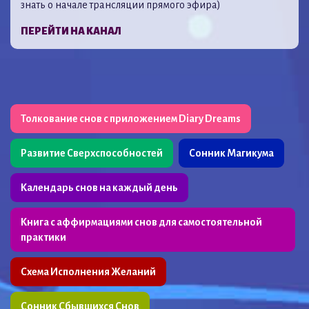
знать о начале трансляции прямого эфира)
ПЕРЕЙТИ НА КАНАЛ
Толкование снов с приложением Diary Dreams
Развитие Сверхспособностей
Сонник Магикума
Календарь снов на каждый день
Книга с аффирмациями снов для самостоятельной
практики
Схема Исполнения Желаний
Сонник Сбывшихся Снов