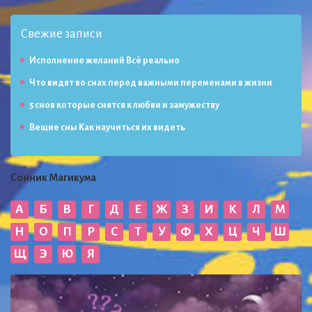
Свежие записи
Исполнение желаний Всё реально
Что видят во снах перед важными переменами в жизни
5 снов которые снятся к любви и замужеству
Вещие сны Как научиться их видеть
Сонник Магикума
А
Б
В
Г
Д
Е
Ж
З
И
К
Л
М
Н
О
П
Р
С
Т
У
Ф
Х
Ц
Ч
Ш
Щ
Э
Ю
Я