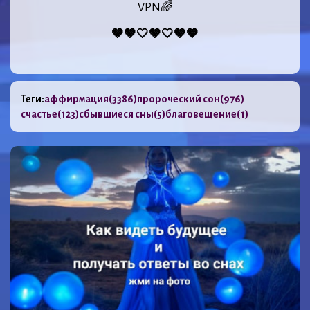
VPN🌈
🤎🤎🤍🤎🤍🤎🤎
Теги:
аффирмация
(3386)
пророческий сон
(976)
счастье
(123)
сбывшиеся сны
(5)
благовещение
(1)