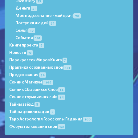
Love Story
79
Деньги
51
Моё подсознание - мой врач
90
Поступки людей
74
Семья
30
События
101
Книги проекта
6
Новости
72
Перекресток Миров Книга
7
Практика осознанных снов
153
Предсказания
54
Сонник Магикум
1166
Сонник Сбывшихся Снов
14
Сонник тлумачення снів
94
Тайны звёзд
8
Тайны цивилизации
9
Таро Астрология Гороскопы Гадания
100
Форум толкования снов
372