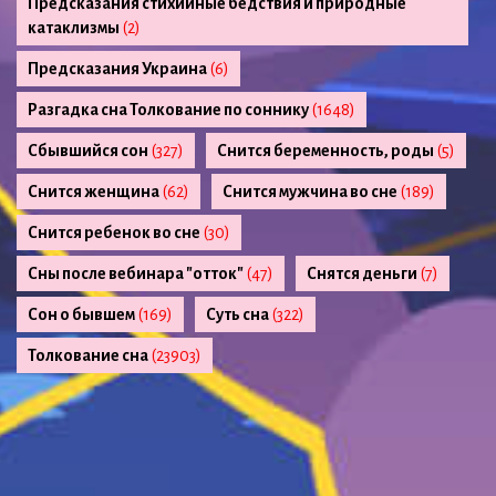
Предсказания стихийные бедствия и природные
катаклизмы
(2)
Предсказания Украина
(6)
Разгадка сна Толкование по соннику
(1648)
Сбывшийся сон
(327)
Снится беременность, роды
(5)
Снится женщина
(62)
Снится мужчина во сне
(189)
Снится ребенок во сне
(30)
Сны после вебинара "отток"
(47)
Снятся деньги
(7)
Сон о бывшем
(169)
Суть сна
(322)
Толкование сна
(23903)