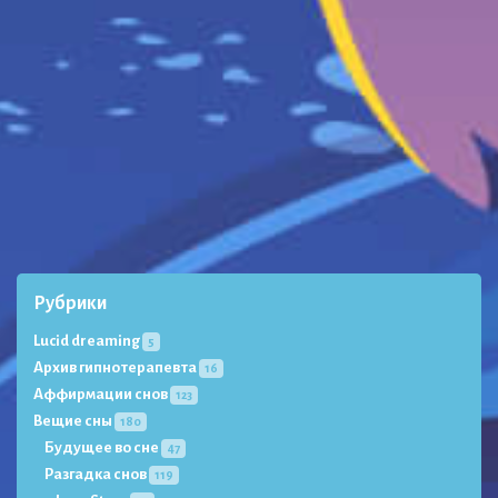
Рубрики
Lucid dreaming
5
Архив гипнотерапевта
16
Аффирмации снов
123
Вещие сны
180
Будущее во сне
47
Разгадка снов
119