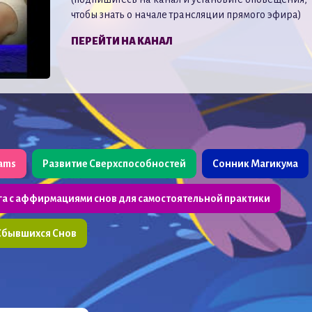
чтобы знать о начале трансляции прямого эфира)
ПЕРЕЙТИ НА КАНАЛ
eams
Развитие Сверхспособностей
Сонник Магикума
га с аффирмациями снов для самостоятельной практики
Сбывшихся Снов