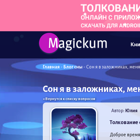
Кни
Главная
-
Блог сны
-
Сон я в заложниках, меня 
Сон я в заложниках, ме
« Вернутся к списку вопросов
Автор:
Юлия
Толкование 
Доброе время 