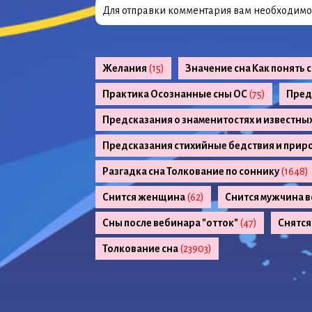
Для отправки комментария вам необходим
Желания
(15)
Значение сна Как понять 
Практика Осознанные сны ОС
(75)
Пред
Предсказания о знаменитостях и известны
Предсказания стихийные бедствия и прир
Разгадка сна Толкование по соннику
(1648)
Снится женщина
(62)
Снится мужчина в
Сны после вебинара "отток"
(47)
Снятся
Толкование сна
(23903)