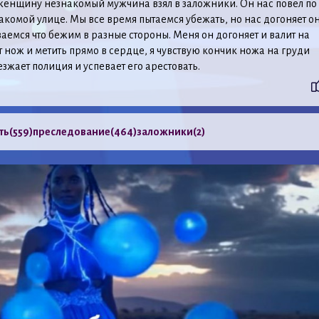
енщину незнакомый мужчина взял в заложники. Он нас повел по
акомой улице. Мы все время пытаемся убежать, но нас догоняет он
емся что бежим в разные стороны. Меня он догоняет и валит на
т нож и метить прямо в сердце, я чувствую кончик ножа на груди
езжает полиция и успевает его арестовать.
ть
(559)
преследование
(464)
заложники
(2)