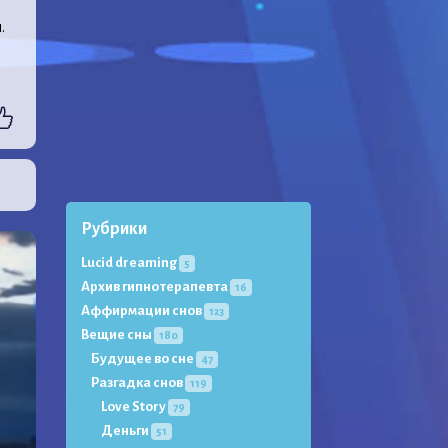
.
Рубрики
Lucid dreaming
5
Архив гипнотерапевта
16
Аффирмации снов
123
Вещие сны
180
Будущее во сне
47
Разгадка снов
119
Love Story
79
Деньги
51