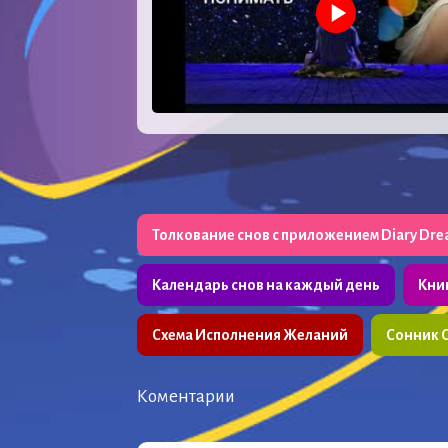
Толкование снов с приложением Diary Dr
Календарь снов на каждый день
Кни
Схема Исполнения Желаний
Сонник 
Коментарии