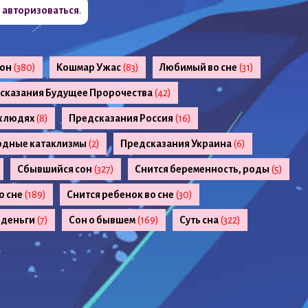
о
авторизоваться
.
сон
(380)
Кошмар Ужас
(83)
Любимый во сне
(31)
сказания Будущее Пророчества
(42)
х людях
(8)
Предсказания Россия
(16)
одные катаклизмы
(2)
Предсказания Украина
(6)
Сбывшийся сон
(327)
Снится беременность, роды
(5)
о сне
(189)
Снится ребенок во сне
(30)
 деньги
(7)
Сон о бывшем
(169)
Суть сна
(322)