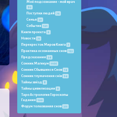
Моё подсознание - мой врач
90
Поступки людей
74
Семья
30
События
101
Книги проекта
6
Новости
72
Перекресток Миров Книга
7
Практика осознанных снов
153
Предсказания
54
Сонник Магикум
1166
Сонник Сбывшихся Снов
14
Сонник тлумачення снів
94
Тайны звёзд
8
Тайны цивилизации
9
Таро Астрология Гороскопы
Гадания
100
Форум толкования снов
372