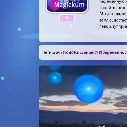
беременную ж
какой-то незн
Мы договарива
0
землю, достае
левой, тут при
Теги:
дочь
(1040)
спасение
(758)
беременнос