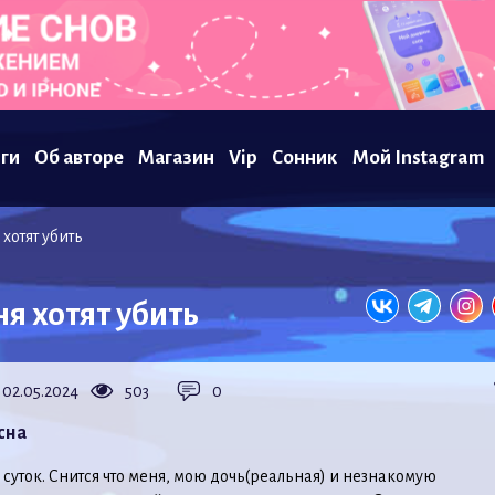
ги
Об авторе
Магазин
Vip
Сонник
Мой Instagram
хотят убить
ня хотят убить
02.05.2024
503
0
сна
суток. Снится что меня, мою дочь(реальная) и незнакомую