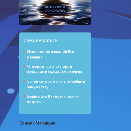
Свежие записи
Исполнение желаний Всё
реально
Что видят во снах перед
важными переменами в жизни
5 снов которые снятся к любви и
замужеству
Вещие сны Как научиться их
видеть
Сонник Магикума