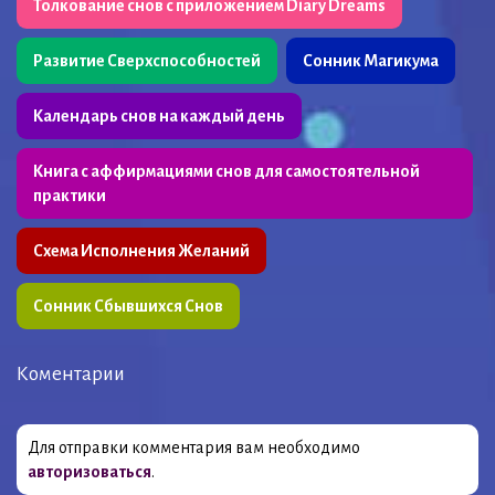
Толкование снов с приложением Diary Dreams
Развитие Сверхспособностей
Сонник Магикума
Календарь снов на каждый день
Книга с аффирмациями снов для самостоятельной
практики
Схема Исполнения Желаний
Сонник Сбывшихся Снов
Коментарии
Для отправки комментария вам необходимо
авторизоваться
.