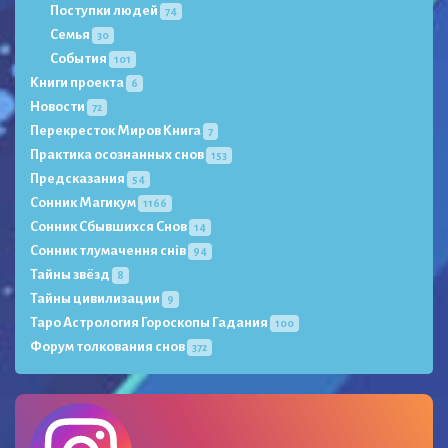
Поступки людей
74
Семья
30
События
101
Книги проекта
6
Новости
72
Перекресток Миров Книга
7
Практика осознанных снов
153
Предсказания
54
Сонник Магикум
1166
Сонник Сбывшихся Снов
14
Сонник тлумачення снів
94
Тайны звёзд
8
Тайны цивилизации
9
Таро Астрология Гороскопы Гадания
100
Форум толкования снов
372