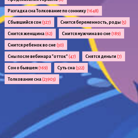
Разгадка сна Толкование по соннику
(1648)
Сбывшийся сон
(327)
Снится беременность, роды
(5)
Снится женщина
(62)
Снится мужчина во сне
(189)
Снится ребенок во сне
(30)
Сны после вебинара "отток"
(47)
Снятся деньги
(7)
Сон о бывшем
(169)
Суть сна
(322)
Толкование сна
(23903)