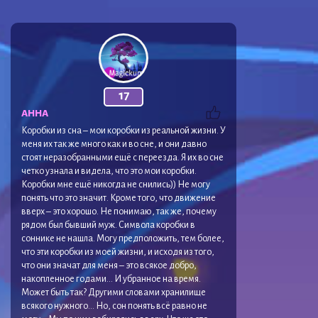
17
АННА
Коробки из сна – мои коробки из реальной жизни. У
меня их так же много как и во сне, и они давно
стоят неразобранными ещё с переезда. Я их во сне
четко узнала и видела, что это мои коробки.
Коробки мне ещё никогда не снились)) Не могу
понять что это значит. Кроме того, что движение
вверх – это хорошо. Не понимаю, так же, почему
рядом был бывший муж. Символа коробки в
соннике не нашла. Могу предположить, тем более,
что эти коробки из моей жизни, и исходя из того,
что они значат для меня – это всякое добро,
накопленное годами… И убранное на время.
Может быть так? Другими словами хранилище
всякого нужного… Но, сон понять всё равно не