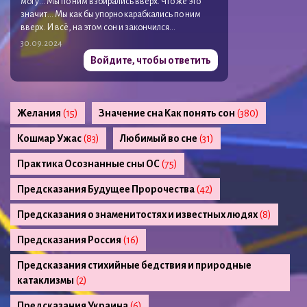
могу… Мы по ним взбирались вверх. Что же это
значит… Мы как бы упорно карабкались по ним
вверх. И всё, на этом сон и закончился…
30.09.2024
Войдите, чтобы ответить
Желания
(15)
Значение сна Как понять сон
(380)
Кошмар Ужас
(83)
Любимый во сне
(31)
Практика Осознанные сны ОС
(75)
Предсказания Будущее Пророчества
(42)
Предсказания о знаменитостях и известных людях
(8)
Предсказания Россия
(16)
Предсказания стихийные бедствия и природные
катаклизмы
(2)
Предсказания Украина
(6)