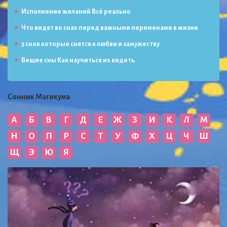
Исполнение желаний Всё реально
Что видят во снах перед важными переменами в жизни
5 снов которые снятся к любви и замужеству
Вещие сны Как научиться их видеть
Сонник Магикума
А
Б
В
Г
Д
Е
Ж
З
И
К
Л
М
Н
О
П
Р
С
Т
У
Ф
Х
Ц
Ч
Ш
Щ
Э
Ю
Я