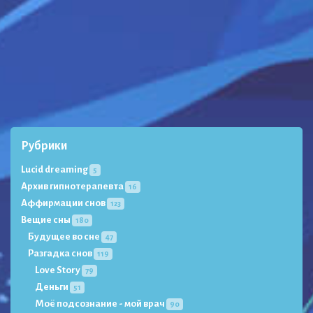
Рубрики
Lucid dreaming
5
Архив гипнотерапевта
16
Аффирмации снов
123
Вещие сны
180
Будущее во сне
47
Разгадка снов
119
Love Story
79
Деньги
51
Моё подсознание - мой врач
90