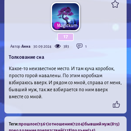
17
Автор:
Анна
30.09.2024
383
1
Толкование сна
Какое-то неизвестное место. И там куча коробок,
просто горой навалены. По этим коробкам
взбираюсь вверх. И рядом со мной, справа от меня,
бывший муж, так же взбирается по ним вверх
вместе со мной.
Теги:
прошлое
(1561)
отношения
(1204)
бывший муж
(815)
преодоление препятствий
(128)
подъем
(34)