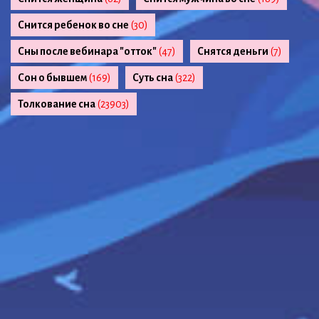
Снится ребенок во сне
(30)
Сны после вебинара "отток"
(47)
Снятся деньги
(7)
Сон о бывшем
(169)
Суть сна
(322)
Толкование сна
(23903)