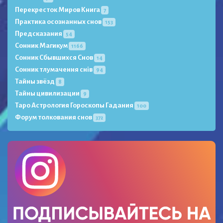
Перекресток Миров Книга
7
Практика осознанных снов
153
Предсказания
54
Сонник Магикум
1166
Сонник Сбывшихся Снов
14
Сонник тлумачення снів
94
Тайны звёзд
8
Тайны цивилизации
9
Таро Астрология Гороскопы Гадания
100
Форум толкования снов
372