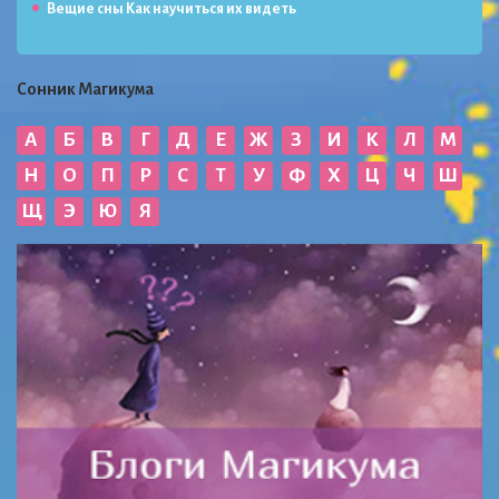
Вещие сны Как научиться их видеть
Сонник Магикума
А
Б
В
Г
Д
Е
Ж
З
И
К
Л
М
Н
О
П
Р
С
Т
У
Ф
Х
Ц
Ч
Ш
Щ
Э
Ю
Я