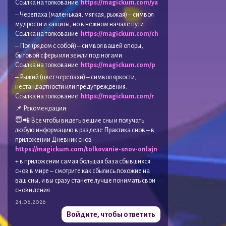
Ссылка на толкование:
https://magickum.com/ya
– Черепаха (маленькая, мягкая, рыжая) – символ
мудрости и защиты, но в нежном начале пути.
Ссылка на толкование:
https://magickum.com/ch
– Пол (рядом с собой) – символ вашей опоры,
бытовой сферы или земли под ногами.
Ссылка на толкование:
https://magickum.com/p
– Рыжий (цвет черепахи) – символ яркости,
нестандартности или предупреждения.
Ссылка на толкование:
https://magickum.com/r
📌 Рекомендации:
😇📲 Все чтобы видеть вещие сны и получать
любую информацию в разделе Практика снов – в
приложении Дневник снов
https://magickum.com/tolkovanie-snov-onlajn
+ в приложении самая большая база сбывшихся
снов в мире – смотрите как сбылись похожие на
ваш сны, и вы сразу станете лучше понимать свои
сновидения.
24.06.2026
Войдите, чтобы ответить