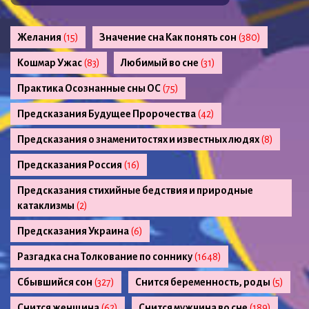
Желания
(15)
Значение сна Как понять сон
(380)
Кошмар Ужас
(83)
Любимый во сне
(31)
Практика Осознанные сны ОС
(75)
Предсказания Будущее Пророчества
(42)
Предсказания о знаменитостях и известных людях
(8)
Предсказания Россия
(16)
Предсказания стихийные бедствия и природные
катаклизмы
(2)
Предсказания Украина
(6)
Разгадка сна Толкование по соннику
(1648)
Сбывшийся сон
(327)
Снится беременность, роды
(5)
Снится женщина
(62)
Снится мужчина во сне
(189)