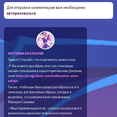
Для отправки комментария вам необходимо
авторизоваться
.
VICTORIA SOCOLOVA
Привет! Спасибо, что поделились своим сном.
📌 Вы можете разобрать этот сон с помощью
онлайн толкования в нашем приложении Дневник
снов
https://magickum.com/tolkovanie-snov-
onlajn
Так же, чтобы вам было проще разобраться в его
символах, вот ключевые образы, которые я
выделила, со ссылками на их толкования в
Магикум Соннике:
– Яйцо (проклюнувшееся) – символ начала нового
жизненного цикла или творческого проекта.