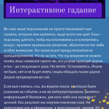
Во снах наше подсознание не просто показывает нам
сюжеты, истории или картинки, чаще всего оно дает Знак –
подсказку для того, чтобы мы остановились и осмотрелись
вокруг, приняли правильное решение, обратили на что-либо
особое внимание. Это происходит предусмотрительно
преждевременно. Но из-за того, Что мы вовремя не можем
понять язык символов своего «я», его усилия проходят даром.
и так – до следующего раза. Не летите. Остановитесь. Иначе
не было, нет и не будет иметь смыла обладать таким даром.
Даром предвидения во сне.
Если вам снились сны, вы видели знаки, в которых были
указания на события, и вы их интерпретировали, делитесь
информацией! Возможно, для кого-либо она окажется
ценной. Как результат мы получим значения снов. Не
аллегорическое и эфемерное, а персональное, личное. Из