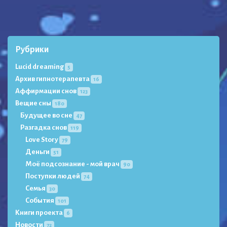
Рубрики
Lucid dreaming
5
Архив гипнотерапевта
16
Аффирмации снов
123
Вещие сны
180
Будущее во сне
47
Разгадка снов
119
Love Story
79
Деньги
51
Моё подсознание - мой врач
90
Поступки людей
74
Семья
30
События
101
Книги проекта
6
Новости
72