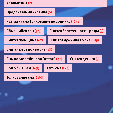
катаклизмы
(2)
Предсказания Украина
(6)
Разгадка сна Толкование по соннику
(1648)
Сбывшийся сон
(327)
Снится беременность, роды
(5)
Снится женщина
(62)
Снится мужчина во сне
(189)
Снится ребенок во сне
(30)
Сны после вебинара "отток"
(47)
Снятся деньги
(7)
Сон о бывшем
(169)
Суть сна
(324)
Толкование сна
(23903)