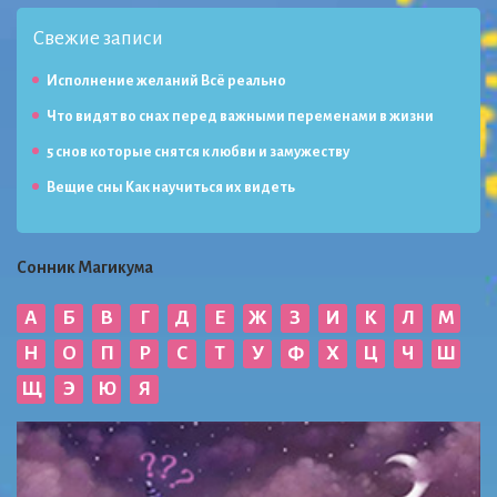
Свежие записи
Исполнение желаний Всё реально
Что видят во снах перед важными переменами в жизни
5 снов которые снятся к любви и замужеству
Вещие сны Как научиться их видеть
Сонник Магикума
А
Б
В
Г
Д
Е
Ж
З
И
К
Л
М
Н
О
П
Р
С
Т
У
Ф
Х
Ц
Ч
Ш
Щ
Э
Ю
Я