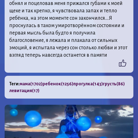
обнял и поцеловав меня прижался губами к моей
щеке и так крепко, я чувствовала запах и тепло
ребёнка, на этом моменте сон закончился….Я
проснулась в таком умиротворённом состоянии и
первая мысль была будто я получила
благословение, я лежала и плакала от сильных
эмоций, я испытала через сон столько любви и этот
взгляд теперь навсегда останется в памяти
Теги:
мама
(1702)
ребенок
(1256)
прогулка
(143)
грусть
(86)
левитация
(17)