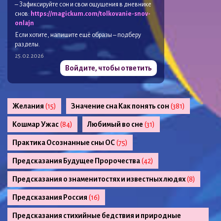
– Зафиксируйте сон и свои ощущения в дневнике
снов:
https://magickum.com/tolkovanie-snov-
onlajn
Если хотите, напишите ещё образы – подберу
разделы.
25.02.2026
Войдите, чтобы ответить
Желания
(15)
Значение сна Как понять сон
(381)
Кошмар Ужас
(84)
Любимый во сне
(31)
Практика Осознанные сны ОС
(75)
Предсказания Будущее Пророчества
(42)
Предсказания о знаменитостях и известных людях
(8)
Предсказания Россия
(16)
Предсказания стихийные бедствия и природные