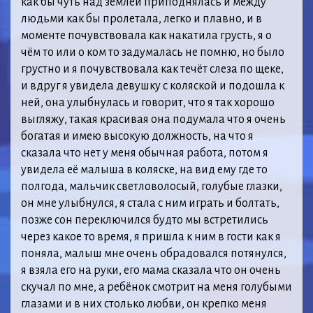
как бы чуть над землёй приподнялась и между
людьми как бы пролетала, легко и плавно, и в
моменте почувствовала как накатила грусть, я о
чём то или о ком то задумалась не помню, но было
грустно и я почувствовала как течёт слеза по щеке,
и вдруг я увидела девушку с коляской и подошла к
ней, она улыбнулась и говорит, что я так хорошо
выгляжу, такая красивая она подумала что я очень
богатая и имею высокую должность, на что я
сказала что нет у меня обычная работа, потом я
увидела её малыша в коляске, на вид ему где то
полгода, мальчик светловолосый, голубые глазки,
он мне улыбнулся, я стала с ним играть и болтать,
позже сон переключился будто мы встретились
через какое то время, я пришла к ним в гости как я
поняла, малыш мне очень обрадовался потянулся,
я взяла его на руки, его мама сказала что он очень
скучал по мне, а ребёнок смотрит на меня голубыми
глазами и в них столько любви, он крепко меня