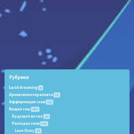
Рубрики
Lucid dreaming
5
Архив гипнотерапевта
16
Аффирмации снов
123
Вещие сны
180
Будущее во сне
47
Разгадка снов
119
Love Story
79