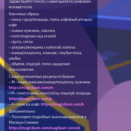
Здравствуйте! Помогу с навигацией по символам
из вашего сна.
Ключевые образы:
– мама; город/площадь, толпа; кофейный аппарат/
кофе
– пьяные мужчины, лавочка
– полёт/парение над землёй
– грусть, слёзы
– девушка/женщина с коляской; коляска
– малыш/младенец, мальчик, голубые глаза,
улыбка
– объятия, поцелуй, тепло; ощущение
благословения
Самые релевантные разделы по буквам:
– М – мама; мальчик/малыш/младенец; мужчины:
https://magickum.com/m
– П – полёт/парить; плач/слёзы; поцелуй; площадь:
https://magickum.com/p
– К – коляска; кофе:
https://magickum.com/k
Дополнительно:
– Посмотрите подробные значения символов в
Магикум Соннике:
https://magickum.com/magikum-sonnik