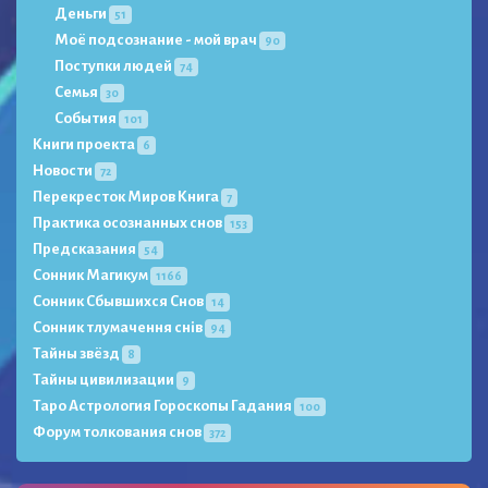
Деньги
51
Моё подсознание - мой врач
90
Поступки людей
74
Семья
30
События
101
Книги проекта
6
Новости
72
Перекресток Миров Книга
7
Практика осознанных снов
153
Предсказания
54
Сонник Магикум
1166
Сонник Сбывшихся Снов
14
Сонник тлумачення снів
94
Тайны звёзд
8
Тайны цивилизации
9
Таро Астрология Гороскопы Гадания
100
Форум толкования снов
372