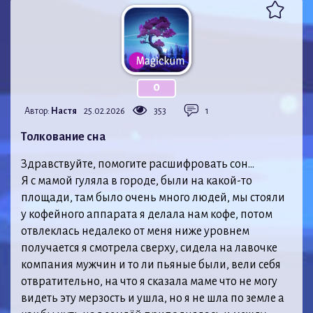
0
Автор:
Настя
25.02.2026
353
1
Толкование сна
Здравствуйте, помогите расшифровать сон…
Я с мамой гуляла в городе, были на какой-то
площади, там было очень много людей, мы стояли
у кофейного аппарата я делала нам кофе, потом
отвлеклась недалеко от меня ниже уровнем
получается я смотрела сверху, сидела на лавочке
компания мужчин и то ли пьяные были, вели себя
отвратительно, на что я сказала маме что не могу
видеть эту мерзость и ушла, но я не шла по земле а