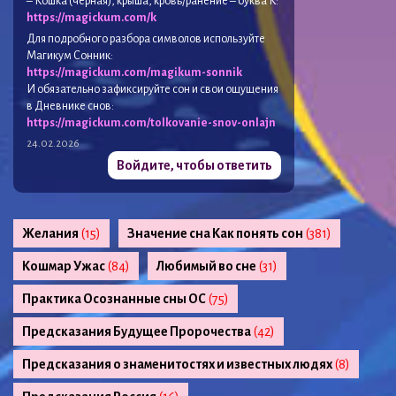
– Кошка (черная), крыша, кровь/ранение – буква К:
https://magickum.com/k
Для подробного разбора символов используйте
Магикум Сонник:
https://magickum.com/magikum-sonnik
И обязательно зафиксируйте сон и свои ощущения
в Дневнике снов:
https://magickum.com/tolkovanie-snov-onlajn
24.02.2026
Войдите, чтобы ответить
Желания
(15)
Значение сна Как понять сон
(381)
Кошмар Ужас
(84)
Любимый во сне
(31)
Практика Осознанные сны ОС
(75)
Предсказания Будущее Пророчества
(42)
Предсказания о знаменитостях и известных людях
(8)