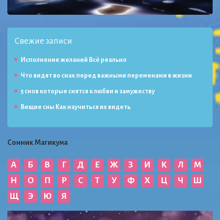
Свежие записи
Исполнение желаний Всё реально
Что видят во снах перед важными переменами в жизни
5 снов которые снятся к любви и замужеству
Вещие сны Как научиться их видеть
Сонник Магикума
А
Б
В
Г
Д
Е
Ж
З
И
К
Л
М
Н
О
П
Р
С
Т
У
Ф
Х
Ц
Ч
Ш
Щ
Э
Ю
Я