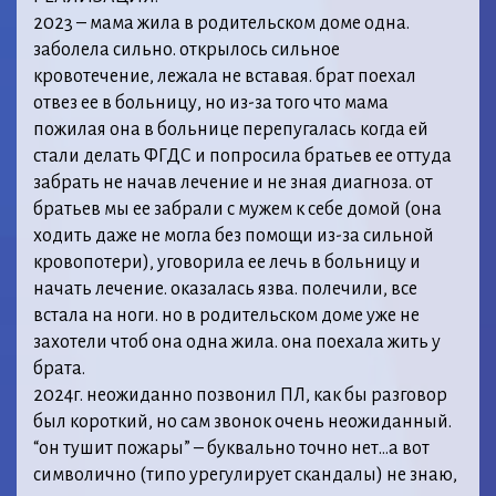
2023 – мама жила в родительском доме одна.
заболела сильно. открылось сильное
кровотечение, лежала не вставая. брат поехал
отвез ее в больницу, но из-за того что мама
пожилая она в больнице перепугалась когда ей
стали делать ФГДС и попросила братьев ее оттуда
забрать не начав лечение и не зная диагноза. от
братьев мы ее забрали с мужем к себе домой (она
ходить даже не могла без помощи из-за сильной
кровопотери), уговорила ее лечь в больницу и
начать лечение. оказалась язва. полечили, все
встала на ноги. но в родительском доме уже не
захотели чтоб она одна жила. она поехала жить у
брата.
2024г. неожиданно позвонил ПЛ, как бы разговор
был короткий, но сам звонок очень неожиданный.
“он тушит пожары” – буквально точно нет…а вот
символично (типо урегулирует скандалы) не знаю,