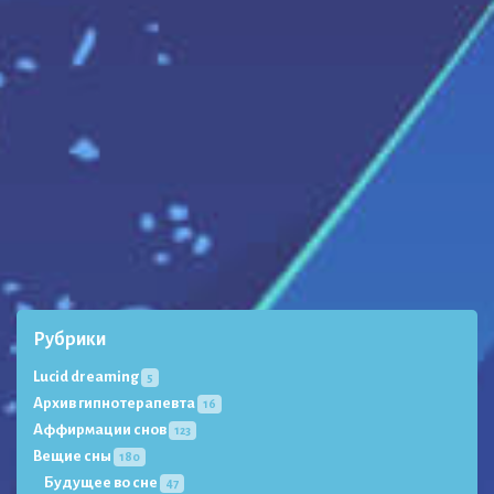
Рубрики
Lucid dreaming
5
Архив гипнотерапевта
16
Аффирмации снов
123
Вещие сны
180
Будущее во сне
47