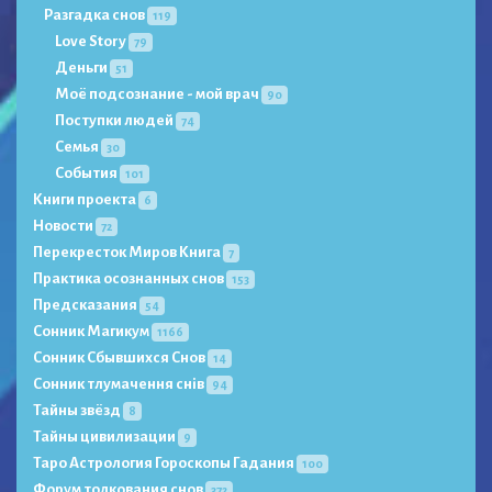
Разгадка снов
119
Love Story
79
Деньги
51
Моё подсознание - мой врач
90
Поступки людей
74
Семья
30
События
101
Книги проекта
6
Новости
72
Перекресток Миров Книга
7
Практика осознанных снов
153
Предсказания
54
Сонник Магикум
1166
Сонник Сбывшихся Снов
14
Сонник тлумачення снів
94
Тайны звёзд
8
Тайны цивилизации
9
Таро Астрология Гороскопы Гадания
100
Форум толкования снов
372