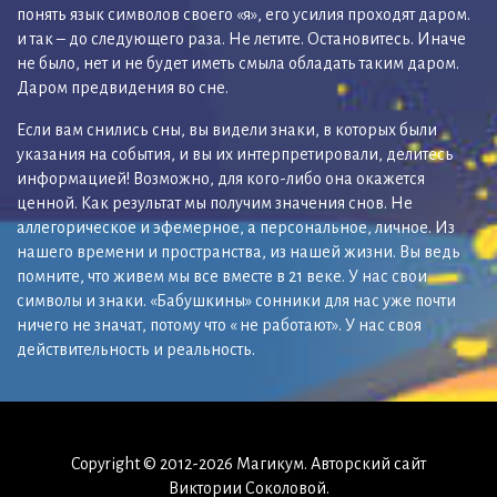
понять язык символов своего «я», его усилия проходят даром.
и так – до следующего раза. Не летите. Остановитесь. Иначе
не было, нет и не будет иметь смыла обладать таким даром.
Даром предвидения во сне.
Если вам снились сны, вы видели знаки, в которых были
указания на события, и вы их интерпретировали, делитесь
информацией! Возможно, для кого-либо она окажется
ценной. Как результат мы получим значения снов. Не
аллегорическое и эфемерное, а персональное, личное. Из
нашего времени и пространства, из нашей жизни. Вы ведь
помните, что живем мы все вместе в 21 веке. У нас свои
символы и знаки. «Бабушкины» сонники для нас уже почти
ничего не значат, потому что « не работают». У нас своя
действительность и реальность.
Copyright © 2012-2026 Магикум. Авторский сайт
Виктории Соколовой.