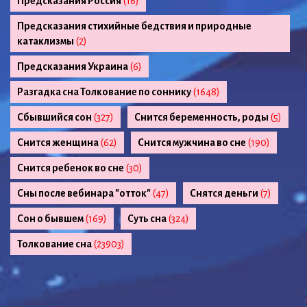
Предсказания Россия
(16)
Предсказания стихийные бедствия и природные
катаклизмы
(2)
Предсказания Украина
(6)
Разгадка сна Толкование по соннику
(1648)
Сбывшийся сон
(327)
Снится беременность, роды
(5)
Снится женщина
(62)
Снится мужчина во сне
(190)
Снится ребенок во сне
(30)
Сны после вебинара "отток"
(47)
Снятся деньги
(7)
Сон о бывшем
(169)
Суть сна
(324)
Толкование сна
(23903)