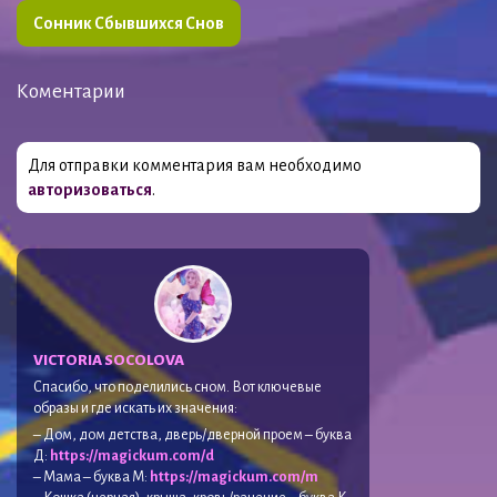
Сонник Сбывшихся Снов
Коментарии
Для отправки комментария вам необходимо
авторизоваться
.
VICTORIA SOCOLOVA
Спасибо, что поделились сном. Вот ключевые
образы и где искать их значения:
– Дом, дом детства, дверь/дверной проем – буква
Д:
https://magickum.com/d
– Мама – буква М:
https://magickum.com/m