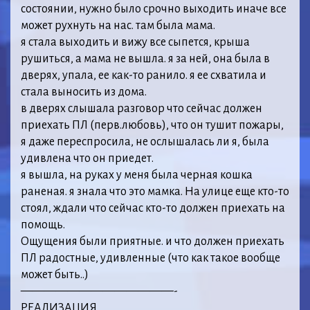
состоянии, нужно было срочно выходить иначе все
может рухнуть на нас. там была мама.
я стала выходить и вижу все сыпется, крыша
рушиться, а мама не вышла. я за ней, она была в
дверях, упала, ее как-то ранило. я ее схватила и
стала выносить из дома.
в дверях слышала разговор что сейчас должен
приехать ПЛ (перв.любовь), что он тушит пожары,
я даже переспросила, не ослышалась ли я, была
удивлена что он приедет.
я вышла, на руках у меня была черная кошка
раненая. я знала что это мамка. На улице еще кто-то
стоял, ждали что сейчас кто-то должен приехать на
помощь.
Ощущения были приятные. и что должен приехать
ПЛ радостные, удивленные (что как такое вообще
может быть..)
—————————————-
РЕАЛИЗАЦИЯ.