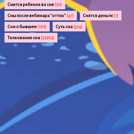
Снится ребенок во сне
(30)
Сны после вебинара "отток"
(47)
Снятся деньги
(7)
Сон о бывшем
(169)
Суть сна
(324)
Толкование сна
(23903)