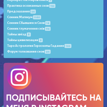
Практика осознанных снов
153
Предсказания
54
Сонник Магикум
1166
Сонник Сбывшихся Снов
14
Сонник тлумачення снів
94
Тайны звёзд
8
Тайны цивилизации
9
Таро Астрология Гороскопы Гадания
100
Форум толкования снов
372