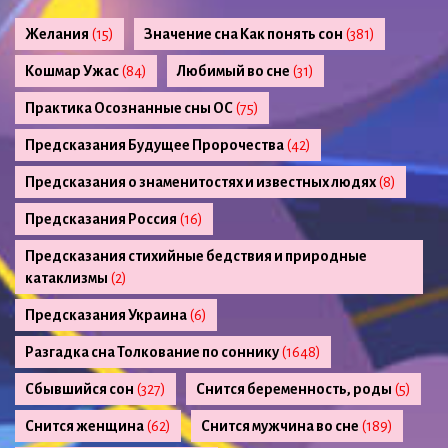
Желания
(15)
Значение сна Как понять сон
(381)
Кошмар Ужас
(84)
Любимый во сне
(31)
Практика Осознанные сны ОС
(75)
Предсказания Будущее Пророчества
(42)
Предсказания о знаменитостях и известных людях
(8)
Предсказания Россия
(16)
Предсказания стихийные бедствия и природные
катаклизмы
(2)
Предсказания Украина
(6)
Разгадка сна Толкование по соннику
(1648)
Сбывшийся сон
(327)
Снится беременность, роды
(5)
Снится женщина
(62)
Снится мужчина во сне
(189)