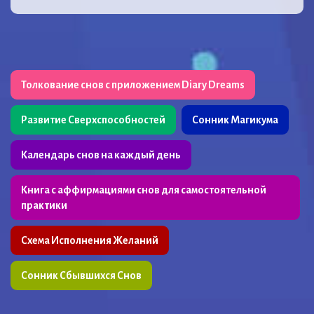
Толкование снов с приложением Diary Dreams
Развитие Сверхспособностей
Сонник Магикума
Календарь снов на каждый день
Книга с аффирмациями снов для самостоятельной
практики
Схема Исполнения Желаний
Сонник Сбывшихся Снов