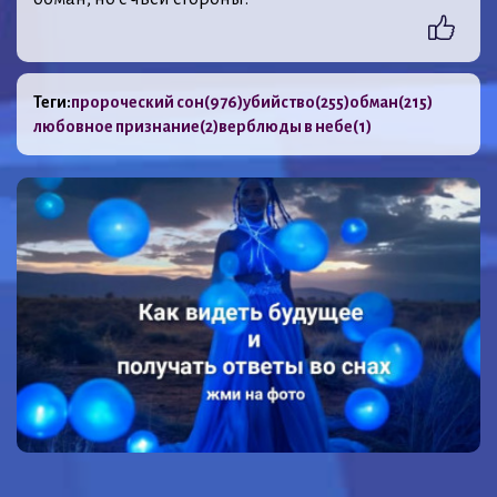
Теги:
пророческий сон
(976)
убийство
(255)
обман
(215)
любовное признание
(2)
верблюды в небе
(1)