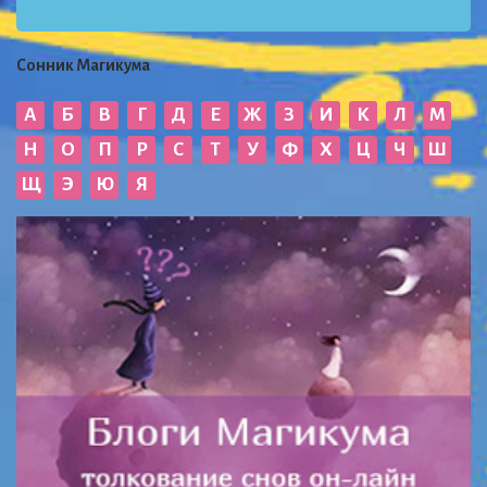
Сонник Магикума
А
Б
В
Г
Д
Е
Ж
З
И
К
Л
М
Н
О
П
Р
С
Т
У
Ф
Х
Ц
Ч
Ш
Щ
Э
Ю
Я