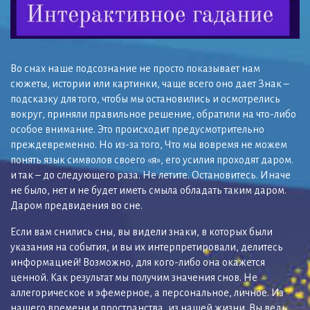
Во снах наше подсознание не просто показывает нам
сюжеты, истории или картинки, чаще всего оно дает Знак –
подсказку для того, чтобы мы остановились и осмотрелись
вокруг, приняли правильное решение, обратили на что-либо
особое внимание. Это происходит предусмотрительно
преждевременно. Но из-за того, Что мы вовремя не можем
понять язык символов своего «я», его усилия проходят даром.
и так – до следующего раза. Не летите. Остановитесь. Иначе
не было, нет и не будет иметь смыла обладать таким даром.
Даром предвидения во сне.
Если вам снились сны, вы видели знаки, в которых были
указания на события, и вы их интерпретировали, делитесь
информацией! Возможно, для кого-либо она окажется
ценной. Как результат мы получим значения снов. Не
аллегорическое и эфемерное, а персональное, личное. Из
нашего времени и пространства, из нашей жизни. Вы ведь