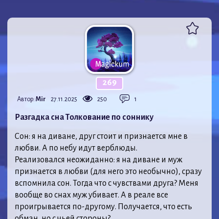
269
Автор:
Mir
27.11.2025
250
1
Разгадка сна Толкование по соннику
Сон: я на диване, друг стоит и признается мне в
любви. А по небу идут верблюды.
Реализовался неожиданно: я на диване и муж
признается в любви (для него это необычно), сразу
вспомнила сон. Тогда что с чувствами друга? Меня
вообще во снах муж убивает. А в реале все
проигрывается по-другому. Получается, что есть
обман, но с чьей стороны?