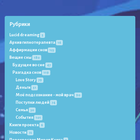
Рубрики
Lucid dreaming
5
Архив гипнотерапевта
16
Аффирмации снов
123
Вещие сны
180
Будущее во сне
47
Разгадка снов
119
Love Story
79
Деньги
51
Моё подсознание - мой врач
90
Поступки людей
74
Семья
30
События
101
Книги проекта
6
Новости
72
Перекресток Миров Книга
7