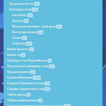
Будущее во сне
47
Разгадка снов
119
Love Story
79
Деньги
51
Моё подсознание - мой врач
90
Поступки людей
74
Семья
30
События
101
Книги проекта
6
Новости
72
Перекресток Миров Книга
7
Практика осознанных снов
153
Предсказания
54
Сонник Магикум
1166
Сонник Сбывшихся Снов
14
Сонник тлумачення снів
94
Тайны звёзд
8
Тайны цивилизации
9
Таро Астрология Гороскопы Гадания
100