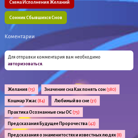
Схема Исполнения Желаний
Сонник Сбывшихся Снов
Коментарии
Для отправки комментария вам необходимо
авторизоваться
.
Желания
(15)
Значение сна Как понять сон
(380)
Кошмар Ужас
(84)
Любимый во сне
(31)
Практика Осознанные сны ОС
(75)
Предсказания Будущее Пророчества
(42)
Предсказания о знаменитостях и известных людях
(8)