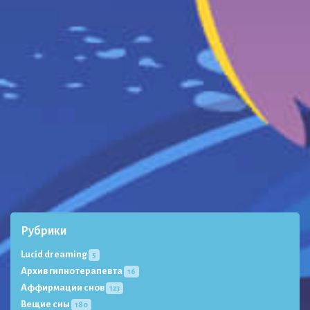
Рубрики
Lucid dreaming
5
Архив гипнотерапевта
16
Аффирмации снов
123
Вещие сны
180