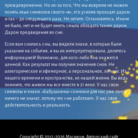
преждевременно. Но из-за того, Что мы вовремя не можем
понять язык символов своего «я», его усилия проходят даром.
и так – до следующего раза. Не летите. Остановитесь. Иначе
не было, нет и не будет иметь смыла обладать таким даром.
Даром предвидения во сне.
Если вам снились сны, вы видели знаки, в которых были
указания на события, и вы их интерпретировали, делитесь
информацией! Возможно, для кого-либо она окажется
ценной. Как результат мы получим значения снов. Не
аллегорическое и эфемерное, а персональное, личное. Из
нашего времени и пространства, из нашей жизни. Вы ведь
помните, что живем мы все вместе в 21 веке. У нас свои
символы и знаки. «Бабушкины» сонники для нас уже почти
ничего не значат, потому что « не работают». У нас своя
действительность и реальность.
Copyright © 2012-2026 Магикум. Авторский сайт