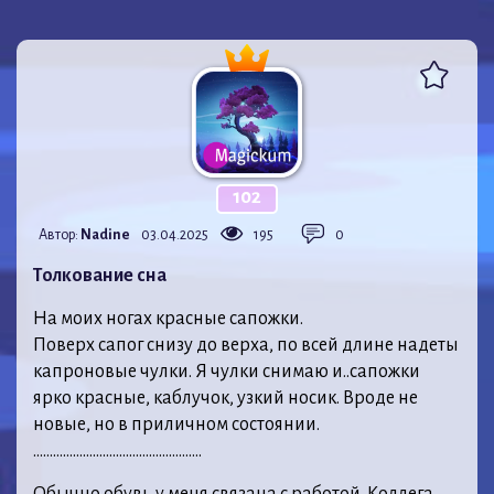
102
Автор:
Nadine
03.04.2025
195
0
Толкование сна
На моих ногах красные сапожки.
Поверх сапог снизу до верха, по всей длине надеты
капроновые чулки. Я чулки снимаю и..сапожки
ярко красные, каблучок, узкий носик. Вроде не
новые, но в приличном состоянии.
……………………………………………
Обычно обувь у меня связана с работой. Коллега,