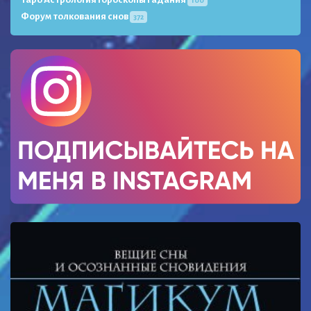
Форум толкования снов
372