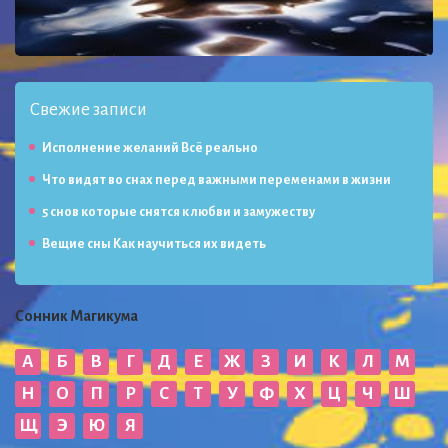
Свежие записи
Исполнение желаний Всё реально
Что видят во снах перед важными переменами в жизни
5 снов которые снятся к любви и замужеству
Вещие сны Как научиться их видеть
Сонник Магикума
А
Б
В
Г
Д
Е
Ж
З
И
К
Л
М
Н
О
П
Р
С
Т
У
Ф
Х
Ц
Ч
Ш
Щ
Э
Ю
Я