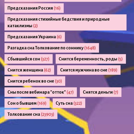
Предсказания Россия
(16)
Предсказания стихийные бедствия и природные
катаклизмы
(2)
Предсказания Украина
(6)
Разгадка сна Толкование по соннику
(1648)
Сбывшийся сон
(327)
Снится беременность, роды
(5)
Снится женщина
(62)
Снится мужчина во сне
(189)
Снится ребенок во сне
(30)
Сны после вебинара "отток"
(47)
Снятся деньги
(7)
Сон о бывшем
(169)
Суть сна
(322)
Толкование сна
(23903)