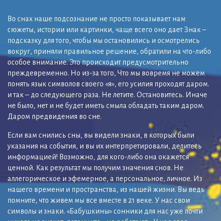
Во снах наше подсознание не просто показывает нам
сюжеты, истории или картинки, чаще всего оно дает Знак –
подсказку для того, чтобы мы остановились и осмотрелись
вокруг, приняли правильное решение, обратили на что-либо
особое внимание. Это происходит предусмотрительно
преждевременно. Но из-за того, Что мы вовремя не можем
понять язык символов своего «я», его усилия проходят даром.
и так – до следующего раза. Не летите. Остановитесь. Иначе
не было, нет и не будет иметь смыла обладать таким даром.
Даром предвидения во сне.
Если вам снились сны, вы видели знаки, в которых были
указания на события, и вы их интерпретировали, делитесь
информацией! Возможно, для кого-либо она окажется
ценной. Как результат мы получим значения снов. Не
аллегорическое и эфемерное, а персональное, личное. Из
нашего времени и пространства, из нашей жизни. Вы ведь
помните, что живем мы все вместе в 21 веке. У нас свои
символы и знаки. «Бабушкины» сонники для нас уже почти