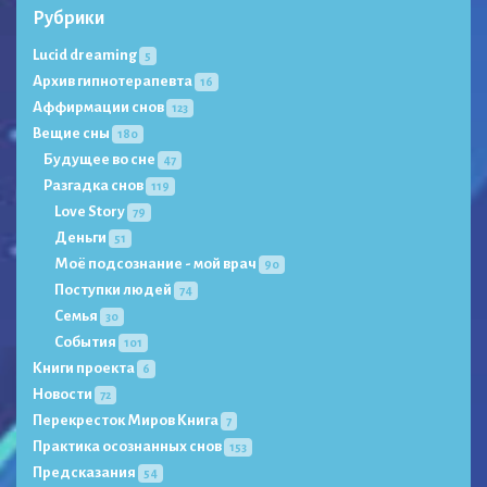
Рубрики
Lucid dreaming
5
Архив гипнотерапевта
16
Аффирмации снов
123
Вещие сны
180
Будущее во сне
47
Разгадка снов
119
Love Story
79
Деньги
51
Моё подсознание - мой врач
90
Поступки людей
74
Семья
30
События
101
Книги проекта
6
Новости
72
Перекресток Миров Книга
7
Практика осознанных снов
153
Предсказания
54