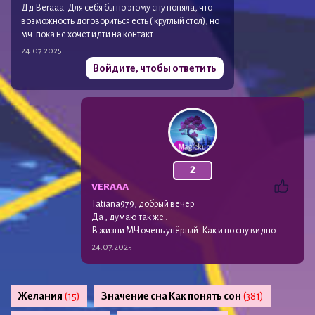
Дд Веraaa. Для себя бы по этому сну поняла, что
возможность договориться есть ( круглый стол), но
мч. пока не хочет идти на контакт.
24.07.2025
Войдите, чтобы ответить
2
VERAAA
Tatiana979, добрый вечер
Да , думаю так же .
В жизни МЧ очень упёртый. Как и по сну видно .
24.07.2025
Желания
(15)
Значение сна Как понять сон
(381)