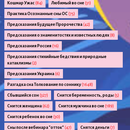
Кошмар Ужас
(84)
Любимый во сне
(31)
Практика Осознанные сны ОС
(75)
Предсказания Будущее Пророчества
(42)
Предсказания о знаменитостях и известных людях
(8)
Предсказания Россия
(16)
Предсказания стихийные бедствия и природные
катаклизмы
(2)
Предсказания Украина
(6)
Разгадка сна Толкование по соннику
(1648)
Сбывшийся сон
(327)
Снится беременность, роды
(5)
Снится женщина
(62)
Снится мужчина во сне
(189)
Снится ребенок во сне
(30)
Сны после вебинара "отток"
(47)
Снятся деньги
(7)