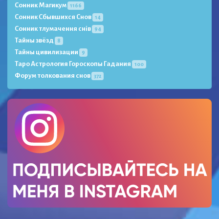
Сонник Магикум
1166
Сонник Сбывшихся Снов
14
Сонник тлумачення снів
94
Тайны звёзд
8
Тайны цивилизации
9
Таро Астрология Гороскопы Гадания
100
Форум толкования снов
372