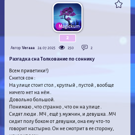
2
Автор:
Veraaa
24.07.2025
250
2
Разгадка сна Толкование по соннику
Всем приветики!)
Снится сон :
На улице стоит стол , круглый , пустой , вообще
ничего нет на нём .
Довольно большой.
Понимаю , что странно , что он на улице .
Сидят люди . МЧ , ещё 3 мужчин, и девушка . МЧ
сидит полу боком от девушки, она ему что-то
говорит настырно. Он не смотрит в ее сторону,