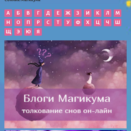
А
Б
В
Г
Д
Е
Ж
З
И
К
Л
М
Н
О
П
Р
С
Т
У
Ф
Х
Ц
Ч
Ш
Щ
Э
Ю
Я