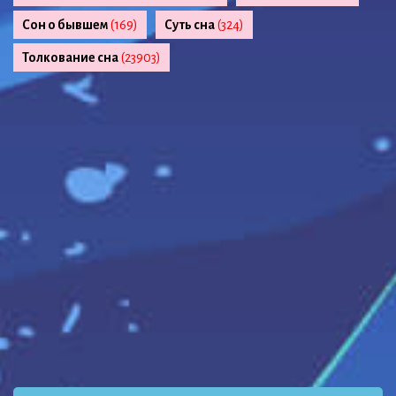
Сон о бывшем
(169)
Суть сна
(324)
Толкование сна
(23903)