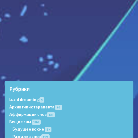
Рубрики
Lucid dreaming
5
Архив гипнотерапевта
16
Аффирмации снов
123
Вещие сны
180
Будущее во сне
47
Разгадка снов
119