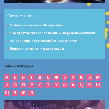
Свежие записи
Исполнение желаний Всё реально
Что видят во снах перед важными переменами в жизни
5 снов которые снятся к любви и замужеству
Вещие сны Как научиться их видеть
Сонник Магикума
А
Б
В
Г
Д
Е
Ж
З
И
К
Л
М
Н
О
П
Р
С
Т
У
Ф
Х
Ц
Ч
Ш
Щ
Э
Ю
Я