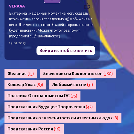
VERAAA
1
Екатерина , на данный момент не могу сказать ,
что он меня наполняет радостью )))) я обижена на
него . Я сидела , он стоял . С моей стороны точно не
будет действий . Может что-то предложит .
(предложил ещё шампанское)
19.01.2023
Войдите, чтобы ответить
Желания
(15)
Значение сна Как понять сон
(380)
Кошмар Ужас
(83)
Любимый во сне
(31)
Практика Осознанные сны ОС
(75)
Предсказания Будущее Пророчества
(42)
Предсказания о знаменитостях и известных людях
(8)
Предсказания Россия
(16)