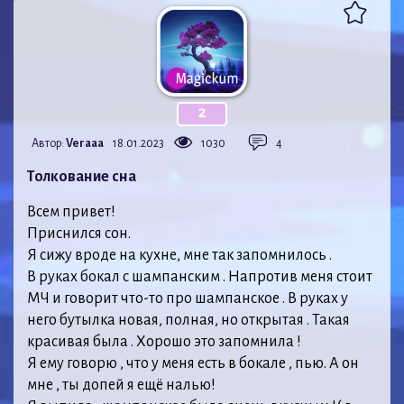
2
Автор:
Veraaa
18.01.2023
1030
4
Толкование сна
Всем привет!
Приснился сон.
Я сижу вроде на кухне, мне так запомнилось .
В руках бокал с шампанским . Напротив меня стоит
МЧ и говорит что-то про шампанское . В руках у
него бутылка новая, полная, но открытая . Такая
красивая была . Хорошо это запомнила !
Я ему говорю , что у меня есть в бокале , пью. А он
мне , ты допей я ещё налью!