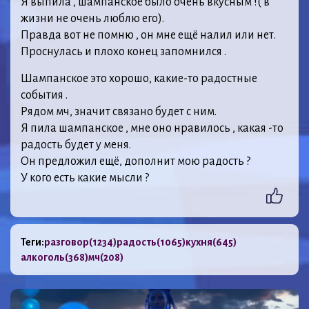
Я выпила , шампанское было очень вкусным !( в
жизни не очень люблю его).
Правда вот не помню , он мне ещё налил или нет.
Проснулась и плохо конец запомнился .
Шампанское это хорошо, какие-то радостные
события .
Рядом мч, значит связано будет с ним.
Я пила шампанское , мне оно нравилось , какая -то
радость будет у меня.
Он предложил ещё, дополнит мою радость ?
У кого есть какие мысли ?
Теги:
разговор
(1234)
радость
(1065)
кухня
(645)
алкоголь
(368)
мч
(208)