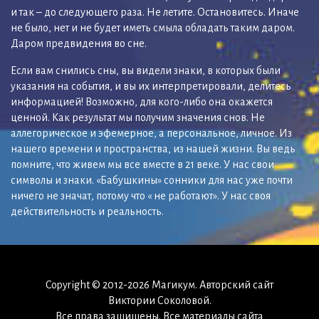
и так – до следующего раза. Не летите. Остановитесь. Иначе
не было, нет и не будет иметь смыла обладать таким даром.
Даром предвидения во сне.
Если вам снились сны, вы видели знаки, в которых были
указания на события, и вы их интерпретировали, делитесь
информацией! Возможно, для кого-либо она окажется
ценной. Как результат мы получим значения снов. Не
аллегорическое и эфемерное, а персональное, личное. Из
нашего времени и пространства, из нашей жизни. Вы ведь
помните, что живем мы все вместе в 21 веке. У нас свои
символы и знаки. «Бабушкины» сонники для нас уже почти
ничего не значат, потому что « не работают». У нас своя
действительность и реальность.
Copyright © 2012-2026 Магикум. Авторский сайт
Виктории Соколовой.
Все права защищены. Все материалы сайта