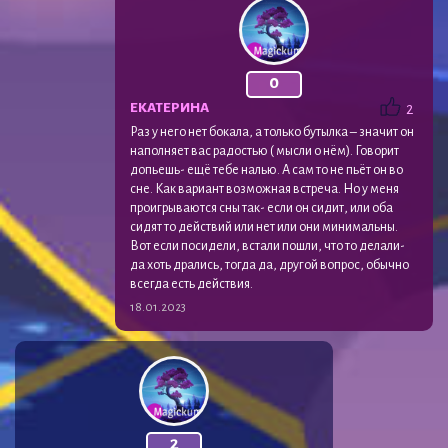
0
ЕКАТЕРИНА
2
Раз у него нет бокала, а только бутылка – значит он
наполняет вас радостью ( мысли о нём). Говорит
допьешь- ещё тебе налью. А сам то не пьёт он во
сне. Как вариант возможная встреча. Но у меня
проигрываются сны так- если он сидит, или оба
сидят то действий или нет или они минимальны.
Вот если посидели, встали пошли, что то делали-
да хоть дрались, тогда да, другой вопрос, обычно
всегда есть действия.
18.01.2023
2