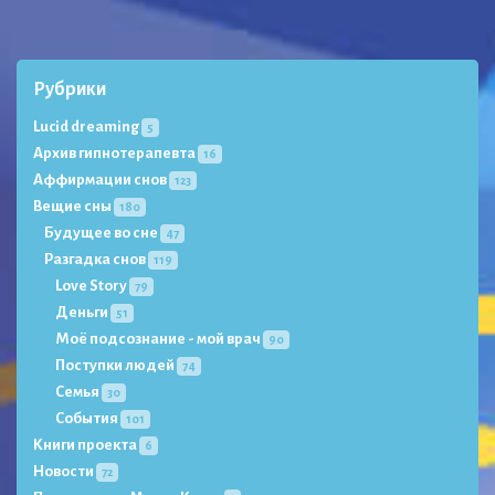
Рубрики
Lucid dreaming
5
Архив гипнотерапевта
16
Аффирмации снов
123
Вещие сны
180
Будущее во сне
47
Разгадка снов
119
Love Story
79
Деньги
51
Моё подсознание - мой врач
90
Поступки людей
74
Семья
30
События
101
Книги проекта
6
Новости
72