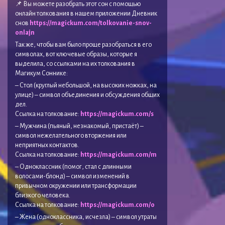
📌 Вы можете разобрать этот сон с помощью
онлайн толкования в нашем приложении Дневник
снов
https://magickum.com/tolkovanie-snov-
onlajn
Так же, чтобы вам было проще разобраться в его
символах, вот ключевые образы, которые я
выделила, со ссылками на их толкования в
Магикум Соннике:
– Стол (круглый небольшой, на высоких ножках, на
улице) – символ объединения и обсуждения общих
дел.
Ссылка на толкование:
https://magickum.com/s
– Мужчина (пьяный, незнакомый, пристаёт) –
символ нежелательного вторжения или
неприятных контактов.
Ссылка на толкование:
https://magickum.com/m
– Одноклассник (помог, стал с длинными
волосами-блонд) – символ изменений в
привычном окружении или трансформации
близкого человека.
Ссылка на толкование:
https://magickum.com/o
– Жена (одноклассника, исчезла) – символ утраты