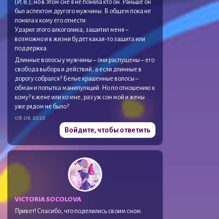
(И.В.), но в этом сне я не поняла кто он. Раньше он
был аспектом другого мужчины. В общем пока не
поняла к кому его отнести.
Ударил этого алкоголика, защитил меня –
возможно и в жизни будет какая-то защита или
поддержка.
Длинные волосы у мужчины – они распущены – его
свобода выбора и действий, а если длинные в
дорогу собрался? Белые крашенные волосы –
обман и попытка манипуляций. Но по отношению к
кому? к жене или ко мне, раз уж сон мой и жены
уже рядом не было?
08.06.2026
Войдите, чтобы ответить
VICTORIA SOCOLOVA
Привет! Спасибо, что поделились своим сном.