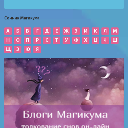
Сонник Магикума
А
Б
В
Г
Д
Е
Ж
З
И
К
Л
М
Н
О
П
Р
С
Т
У
Ф
Х
Ц
Ч
Ш
Щ
Э
Ю
Я