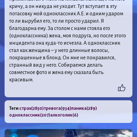
кричу, а он никуда не уходит. Тут вступает в эту
потасовку мой одноклассник А.Е. и одним ударом
то ли вырубил его, то ли просто ударил. Я
благодарна ему. За столом с нами стояла его
(одноклассника) жена, моя подруга, но после этого
инцидента она куда-то исчезла. А одноклассник
стал как женщина – у него длинные волосы,
покрашенные в блонд. Он мне не понравился,
странный вид у него. Собираемся делать
совместное фото и жена ему сказала быть
красивым.
Теги:
страх
(2850)
тревога
(934)
паника
(289)
одноклассник
(207)
алкоголик
(6)