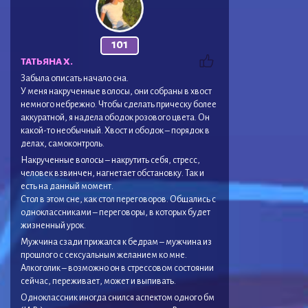
101
ТАТЬЯНА Х.
Забыла описать начало сна.
У меня накрученные волосы, они собраны в хвост
немного небрежно. Чтобы сделать прическу более
аккуратной, я надела ободок розового цвета. Он
какой-то необычный. Хвост и ободок – порядок в
делах, самоконтроль.
Накрученные волосы – накрутить себя, стресс,
человек взвинчен, нагнетает обстановку. Так и
есть на данный момент.
Стол в этом сне, как стол переговоров. Общались с
одноклассниками – переговоры, в которых будет
жизненный урок.
Мужчина сзади прижался к бедрам – мужчина из
прошлого с сексуальным желанием ко мне.
Алкоголик – возможно он в стрессовом состоянии
сейчас, переживает, может и выпивать.
Одноклассник иногда снился аспектом одного бм