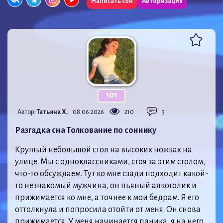
Написать сон
Авторизация
101
Автор:
Татьяна Х.
08.06.2026
210
3
Разгадка сна Толкование по соннику
Круглый небольшой стол на высоких ножках на
улице. Мы с одноклассниками, стоя за этим столом,
что-то обсуждаем. Тут ко мне сзади подходит какой-
то незнакомый мужчина, он пьяный алкоголик и
прижимается ко мне, а точнее к мои бедрам. Я его
оттолкнула и попросила отойти от меня. Он снова
прижимается. У меня начинается паника, я на него