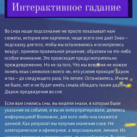
Во снах наше подсознание не просто показывает нам
сюжеты, истории или картинки, чаще всего оно дает Знак –
подсказку для того, чтобы мы остановились и осмотрелись
вокруг, приняли правильное решение, обратили на что-либо
особое внимание. Это происходит предусмотрительно
преждевременно. Но из-за того, Что мы вовремя не можем
понять язык символов своего «я», его усилия проходят даром.
и так – до следующего раза. Не летите. Остановитесь. Иначе
не было, нет и не будет иметь смыла обладать таким даром.
Даром предвидения во сне.
Если вам снились сны, вы видели знаки, в которых были
указания на события, и вы их интерпретировали, делитесь
информацией! Возможно, для кого-либо она окажется
ценной. Как результат мы получим значения снов. Не
аллегорическое и эфемерное, а персональное, личное. Из
нашего времени и пространства, из нашей жизни. Вы ведь