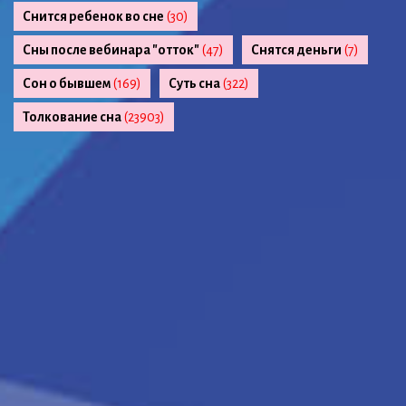
Снится ребенок во сне
(30)
Сны после вебинара "отток"
(47)
Снятся деньги
(7)
Сон о бывшем
(169)
Суть сна
(322)
Толкование сна
(23903)