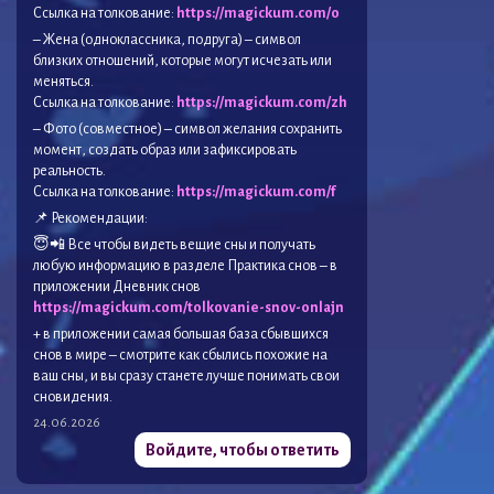
Ссылка на толкование:
https://magickum.com/o
– Жена (одноклассника, подруга) – символ
близких отношений, которые могут исчезать или
меняться.
Ссылка на толкование:
https://magickum.com/zh
– Фото (совместное) – символ желания сохранить
момент, создать образ или зафиксировать
реальность.
Ссылка на толкование:
https://magickum.com/f
📌 Рекомендации:
😇📲 Все чтобы видеть вещие сны и получать
любую информацию в разделе Практика снов – в
приложении Дневник снов
https://magickum.com/tolkovanie-snov-onlajn
+ в приложении самая большая база сбывшихся
снов в мире – смотрите как сбылись похожие на
ваш сны, и вы сразу станете лучше понимать свои
сновидения.
24.06.2026
Войдите, чтобы ответить