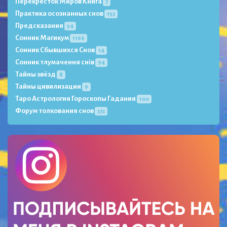
Перекресток Миров Книга
7
Практика осознанных снов
153
Предсказания
54
Сонник Магикум
1166
Сонник Сбывшихся Снов
14
Сонник тлумачення снів
94
Тайны звёзд
8
Тайны цивилизации
9
Таро Астрология Гороскопы Гадания
100
Форум толкования снов
372