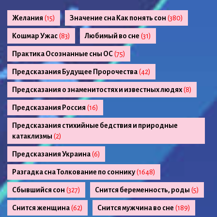
Желания
(15)
Значение сна Как понять сон
(380)
Кошмар Ужас
(83)
Любимый во сне
(31)
Практика Осознанные сны ОС
(75)
Предсказания Будущее Пророчества
(42)
Предсказания о знаменитостях и известных людях
(8)
Предсказания Россия
(16)
Предсказания стихийные бедствия и природные
катаклизмы
(2)
Предсказания Украина
(6)
Разгадка сна Толкование по соннику
(1648)
Сбывшийся сон
(327)
Снится беременность, роды
(5)
Снится женщина
(62)
Снится мужчина во сне
(189)