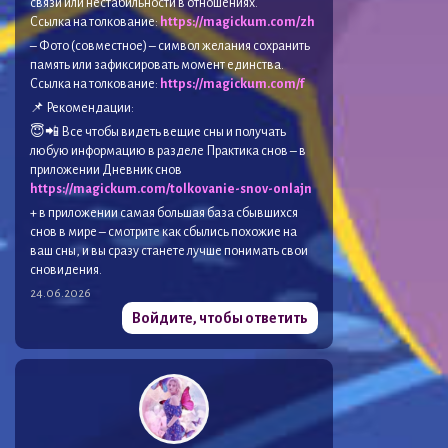
связи или нестабильности в отношениях.
Ссылка на толкование:
https://magickum.com/zh
– Фото (совместное) – символ желания сохранить
память или зафиксировать момент единства.
Ссылка на толкование:
https://magickum.com/f
📌 Рекомендации:
😇📲 Все чтобы видеть вещие сны и получать
любую информацию в разделе Практика снов – в
приложении Дневник снов
https://magickum.com/tolkovanie-snov-onlajn
+ в приложении самая большая база сбывшихся
снов в мире – смотрите как сбылись похожие на
ваш сны, и вы сразу станете лучше понимать свои
сновидения.
24.06.2026
Войдите, чтобы ответить