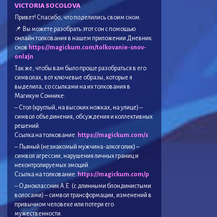
VICTORIA SOCOLOVA
Привет! Спасибо, что поделились своим сном.
📌 Вы можете разобрать этот сон с помощью
онлайн толкования в нашем приложении Дневник
снов
https://magickum.com/tolkovanie-snov-
onlajn
Так же, чтобы вам было проще разобраться в его
символах, вот ключевые образы, которые я
выделила, со ссылками на их толкования в
Магикум Соннике:
– Стол (круглый, на высоких ножках, на улице) –
символ объединения, обсуждения и коллективных
решений.
Ссылка на толкование:
https://magickum.com/s
– Пьяный (незнакомый мужчина-алкоголик) –
символ агрессии, нарушения личных границ и
неконтролируемых эмоций.
Ссылка на толкование:
https://magickum.com/p
– Одноклассник А.Е. (с длинными блондинистыми
волосами) – символ трансформации, изменений в
привычном человеке или потери его
мужественности.