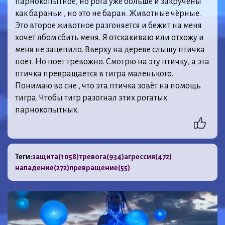
парнокопытное, но рога уже больше и закручены
как бараньи , но это не баран. Животные чёрные.
Это второе животное разгоняется и бежит на меня
хочет лбом сбить меня. Я отскакиваю или отхожу и
меня не зацепило. Вверху на дереве слышу птичка
поет. Но поет тревожно. Смотрю на эту птичку, а эта
птичка превращается в тигра маленького.
Понимаю во сне , что эта птичка зовёт на помощь
тигра. Чтобы тигр разогнал этих рогатых
парнокопытных.
Теги:
защита
(1058)
тревога
(934)
агрессия
(472)
нападение
(272)
превращение
(55)