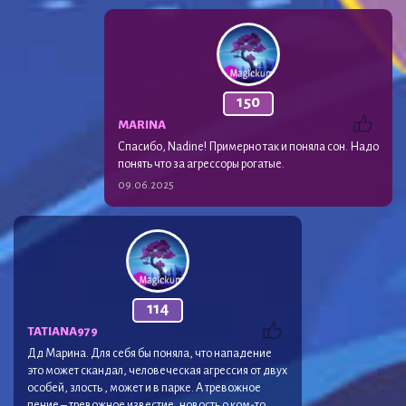
150
MARINA
Спасибо, Nadine! Примерно так и поняла сон. Надо
понять что за агрессоры рогатые.
09.06.2025
114
TATIANА979
Дд Марина. Для себя бы поняла, что нападение
это может скандал, человеческая агрессия от двух
особей, злость , может и в парке. А тревожное
пение – тревожное известие, новость о ком-то.