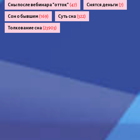
Сны после вебинара "отток"
(47)
Снятся деньги
(7)
Сон о бывшем
(169)
Суть сна
(322)
Толкование сна
(23903)