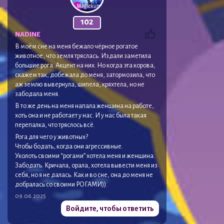
102
NADINE
В моём сне на меня бежало чёрное рогатое
животное, что земля тряслась. Издали заметила
большие рога. Акцент на них. Но когда эта корова,
скажем так, добежала до меня, затормозила, что
аж землю вывернула, шипела, кряхтела, но не
забодала меня.
В то же день на меня напала женщина на работе,
хоть она и не работает у нас. И у нас была такая
перепалка, что тряслось всё.
Рога для чего у животных?
Чтобы бодать, когда они агрессивные.
Уколоть своими “рогами” хотела меня и женщина.
Забодать. Кричала, орала, хотела вывести меня из
себя, но я не далась. Как и во сне, она до меня не
добралась со своими РОГАМИ)).
09.06.2025
Войдите, чтобы ответить