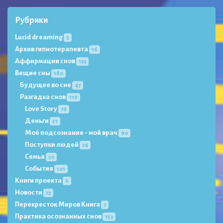
Рубрики
Lucid dreaming
5
Архив гипнотерапевта
16
Аффирмации снов
123
Вещие сны
180
Будущее во сне
47
Разгадка снов
119
Love Story
79
Деньги
51
Моё подсознание - мой врач
90
Поступки людей
74
Семья
30
События
101
Книги проекта
6
Новости
72
Перекресток Миров Книга
7
Практика осознанных снов
153