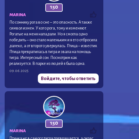
150
MARINA
По соннику рога во сне – это опасность. А также
символ измен. У кого рога, тому и изменяют.
Рогатые на меня нападали. Но я смогла одно
победить – оно стало маленьким и я его отбросила
далеко, а от второго увернулась. Птица – известия.
Птица превратилась в тигра и звала на помощь
тигра. Интересный сон. Посмотрим как
реализуется. В парке из людей я была одна.
09.06.2025
Войдите, чтобы ответить
150
MARINA
Птичка не в самого тигра превращается, а окрас