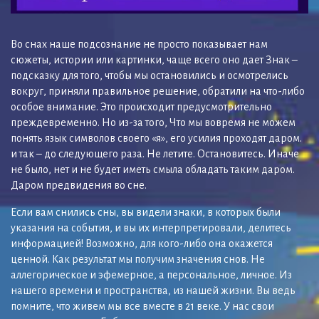
Во снах наше подсознание не просто показывает нам
сюжеты, истории или картинки, чаще всего оно дает Знак –
подсказку для того, чтобы мы остановились и осмотрелись
вокруг, приняли правильное решение, обратили на что-либо
особое внимание. Это происходит предусмотрительно
преждевременно. Но из-за того, Что мы вовремя не можем
понять язык символов своего «я», его усилия проходят даром.
и так – до следующего раза. Не летите. Остановитесь. Иначе
не было, нет и не будет иметь смыла обладать таким даром.
Даром предвидения во сне.
Если вам снились сны, вы видели знаки, в которых были
указания на события, и вы их интерпретировали, делитесь
информацией! Возможно, для кого-либо она окажется
ценной. Как результат мы получим значения снов. Не
аллегорическое и эфемерное, а персональное, личное. Из
нашего времени и пространства, из нашей жизни. Вы ведь
помните, что живем мы все вместе в 21 веке. У нас свои