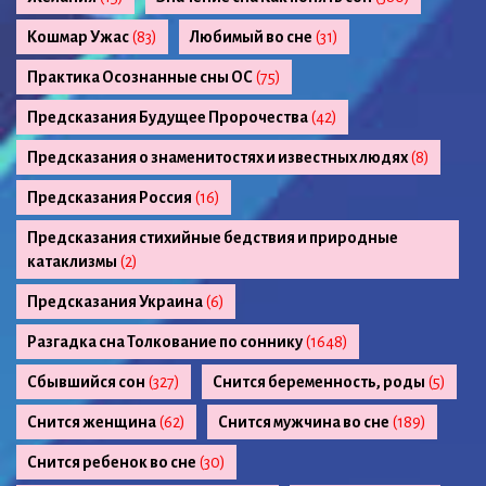
Кошмар Ужас
(83)
Любимый во сне
(31)
Практика Осознанные сны ОС
(75)
Предсказания Будущее Пророчества
(42)
Предсказания о знаменитостях и известных людях
(8)
Предсказания Россия
(16)
Предсказания стихийные бедствия и природные
катаклизмы
(2)
Предсказания Украина
(6)
Разгадка сна Толкование по соннику
(1648)
Сбывшийся сон
(327)
Снится беременность, роды
(5)
Снится женщина
(62)
Снится мужчина во сне
(189)
Снится ребенок во сне
(30)