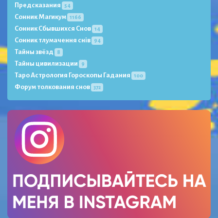
Предсказания
54
Сонник Магикум
1166
Сонник Сбывшихся Снов
14
Сонник тлумачення снів
94
Тайны звёзд
8
Тайны цивилизации
9
Таро Астрология Гороскопы Гадания
100
Форум толкования снов
372