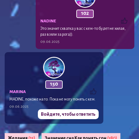
102
NADINE
Это значит схватка у вас с кем-то будет не хилая,
раз взяли за рога)).
09.06.2025
150
MARINA
MADINE, похоже на то. Пока не могу понять с кем.
09.06.2025
Войдите, чтобы ответить
Желания
(15)
Значение сна Как понять сон
(380)