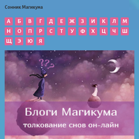
Сонник Магикума
А
Б
В
Г
Д
Е
Ж
З
И
К
Л
М
Н
О
П
Р
С
Т
У
Ф
Х
Ц
Ч
Ш
Щ
Э
Ю
Я