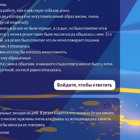
омы.
а работе, там я чувствую себя как дома.
юди у которых я не могу понять ихний образ жизни, очень
ругой планеты))).
лосы в реале не были чёрные, а седые, но было понятие что в
та, у меня в реале такие были мысли когда общалась с ним. Его
й, и в реале было понятие что он меня пожирает глазами.
ин, я отказалась.
няла что ему бы хотелось меня поиметь.
и ему обращённые.
ыта с ним в общении, и никакого стыда перед ним не было у меня.
о мной, но я всё равно отказалась.
Войдите, чтобы ответить
1
альные эмоции людей. В реале кажется что человек безразличен
что многие мужчины очень влюбчивы а у женщин видна зависть .
я бы никогда не поверила.
жизни.