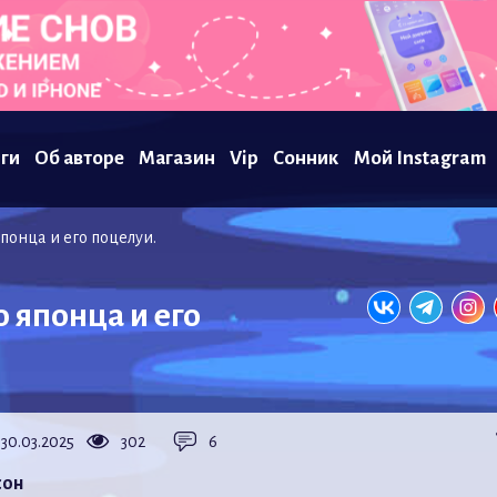
ги
Об авторе
Магазин
Vip
Сонник
Мой Instagram
понца и его поцелуи.
 японца и его
30.03.2025
302
6
сон