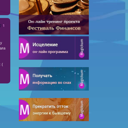
1
 у
чала
 (