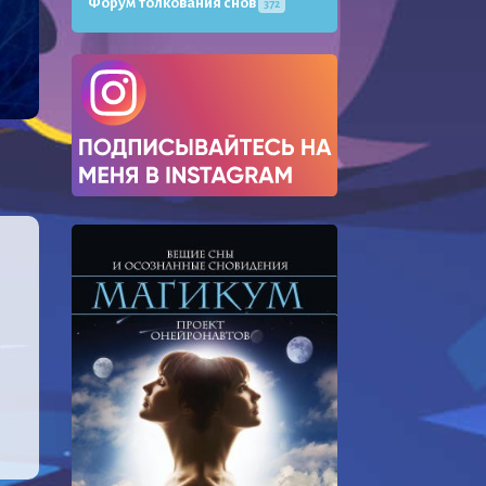
Форум толкования снов
372