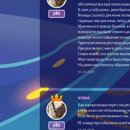
обстоятельства ещё плохо знак
В зале у себя дома- дело было н
382
Японцы ( аспект) для меня это л
странные они для меня, типа с д
Мужчина и в правду богатый, во
молодости они были чёрного цве
поцелуи это его общение со мно
Пригласил меня в ресторан на уж
При разговоре с ним я сразу по
Слова мои из сна это мои мысл
Моя голая грудь это я была откр
На ужин ему хотелось общения с
30.03.2025
XENIA
Как хорошо видно через сны ре
к тебе но во сне чётко видишь 
Если бы не реализованные сны, 
P.S. я пишу про события из моей 
382
30.03.2025