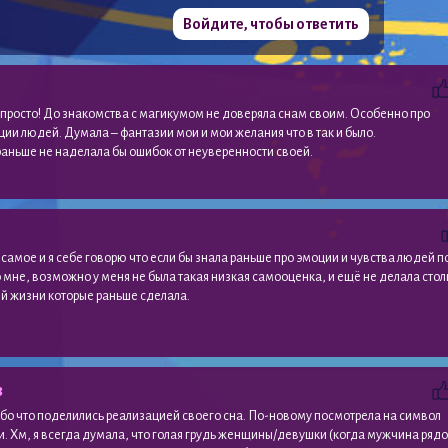
Войдите, чтобы ответить
 просто! До знакомства с магикумом не доверяла снам своим. Особенно про
ции людей. Думала – фантазии мои и мои желания что в так и было.
ы раньше не наделала бы ошибок от неуверенности своей.
самое и я себе говорю что если бы знала раньше про эмоции и чувства людей п
мне, возможно у меня не была такая низкая самооценка, и ещё не делала стол
й жизни которые раньше сделала.
8
бо что поделились реализацией своего сна. По-новому посмотрела на символ
и. Хм, я всегда думала, что голая грудь женщины/девушки (когда мужчина ряд