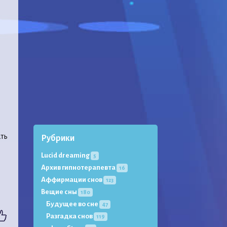
ать
Рубрики
Lucid dreaming
5
Архив гипнотерапевта
16
Аффирмации снов
123
Вещие сны
180
Будущее во сне
47
Разгадка снов
119