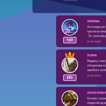
MARINA
Это потрясает
чувства и эмо
. Эх, знать б
150
30.03.2025
XENIA
Марина, тоже 
отношению ко 
ошибок в свое
30.03.2025
382
ASHLESHA7
Ксения, спаси
открытой груд