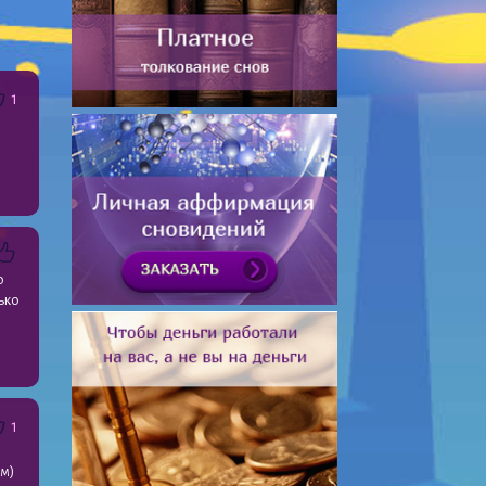
1
о
ько
1
ом)