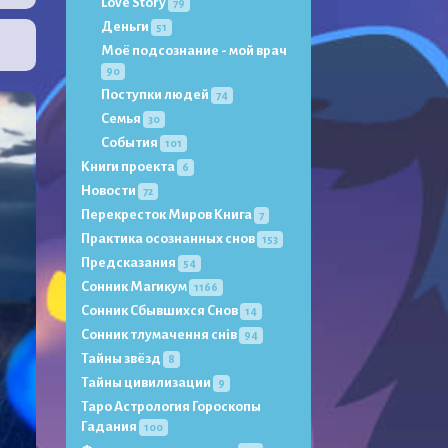
Love Story
79
Деньги
51
Моё подсознание - мой врач
90
Поступки людей
74
Семья
30
События
101
Книги проекта
6
Новости
72
Перекресток Миров Книга
7
Практика осознанных снов
153
Предсказания
54
Сонник Магикум
1166
Сонник Сбывшихся Снов
14
Сонник тлумачення снів
94
Тайны звёзд
8
Тайны цивилизации
9
Таро Астрология Гороскопы
Гадания
100