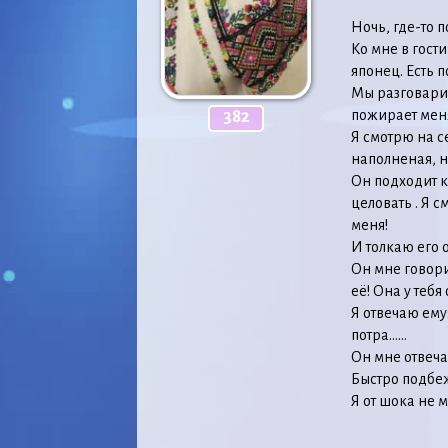
Ночь, где-то 
Ко мне в гост
японец. Есть 
Мы разговарив
пожирает меня
382
Я смотрю на се
наполненая, н
Он подходит к
целовать . Я с
меня!
И толкаю его о
Он мне говори
её! Она у тебя
Я отвечаю ему
потра……
Он мне отвечае
Быстро подбеж
Я от шока не м