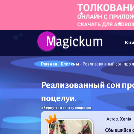
Кни
Главная
-
Блог сны
-
Реализованный сон про я
Реализованный сон про
поцелуи.
« Вернутся к списку вопросов
Автор:
Xenia
Сбывшийся 