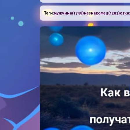
Теги:
мужчина
(1748)
незнакомец
(1293)
отка