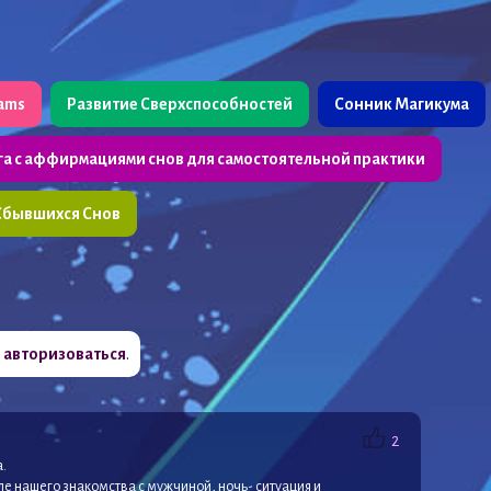
eams
Развитие Сверхспособностей
Сонник Магикума
га с аффирмациями снов для самостоятельной практики
Сбывшихся Снов
о
авторизоваться
.
2
.
сле нашего знакомства с мужчиной, ночь- ситуация и