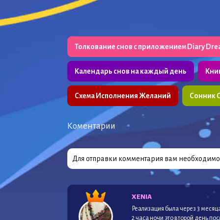
Толкование снов с приложением Diary Dr
Календарь снов на каждый день
Кни
Схема Исполнения Желаний
Сонник 
Коментарии
Для отправки комментария вам необходим
XENIA
Реализация была через 3 месяца
2 часа ночи это второй день по