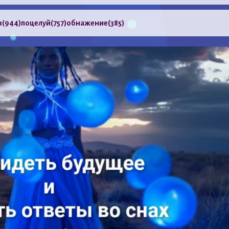
з
(944)
поцелуй
(757)
обнажение
(385)