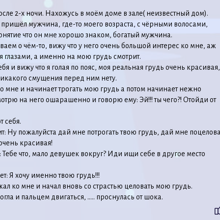
после 2-х ночи. Нахожусь в моём доме в зале( неизвестный дом).
и пришёл мужчина, где-то моего возраста, с чёрными волосами,
понятие что он мне хорошо знаком, богатый мужчина.
аем о чём-то, вижу что у него очень большой интерес ко мне, аж
 глазами, а именно на мою грудь смотрит.
бя и вижу что я голая по пояс, моя реальная грудь очень красивая,
икакого смущения перед ним нету.
о мне и начинает трогать мою грудь а потом начинает нежно
мотрю на него ошарашенно и говорю ему: Эй!!! ты чего?! Отойди от
т себя.
т: Ну пожалуйста дай мне потрогать твою грудь, дай мне поцелов
 очень красивая!
: Тебе что, мало девушек вокруг? Иди ищи себе в другое место
т: Я хочу именно твою грудь!!!
ал ко мне и начал вновь со страстью целовать мою грудь.
огла и пальцем двигаться, ….. проснулась от шока.