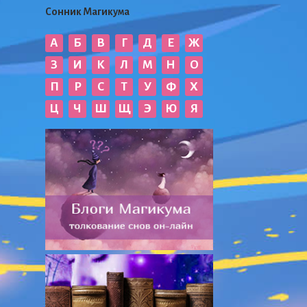
Сонник Магикума
А
Б
В
Г
Д
Е
Ж
З
И
К
Л
М
Н
О
П
Р
С
Т
У
Ф
Х
Ц
Ч
Ш
Щ
Э
Ю
Я