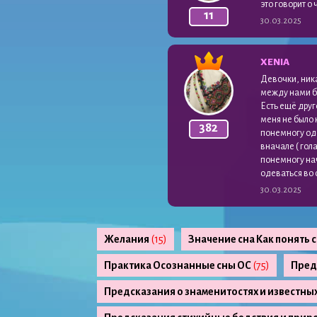
это говорит о
11
30.03.2025
XENIA
Девочки, ника
между нами б
Есть ещё друго
меня не было 
382
понемногу оде
вначале ( гол
понемногу нач
одеваться во 
30.03.2025
Желания
(15)
Значение сна Как понять 
Практика Осознанные сны ОС
(75)
Пред
Предсказания о знаменитостях и известны