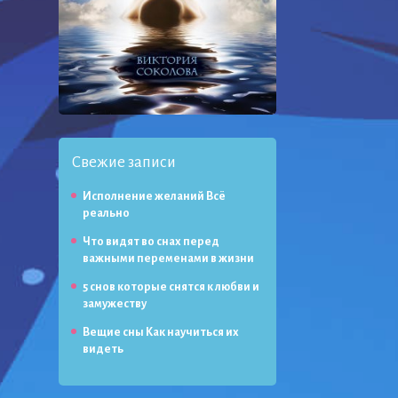
Свежие записи
Исполнение желаний Всё
реально
Что видят во снах перед
важными переменами в жизни
5 снов которые снятся к любви и
замужеству
Вещие сны Как научиться их
видеть