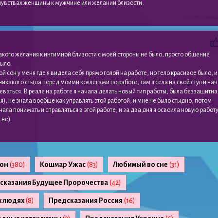
 чувствах женщины к мужчине или желании близости .
кого желания к интимной близости с моей стороны не было, просто общение
ыло.
й сон у меня где я видела себя прямо голой на работе, но тело красивое было, и
никакого стыда перед моими коллегами по работе, там я села на свой стул и на
ваться. В реале на работе я начала делать новый тип работы, была беззащитна
ая), не знала вообще как управлять этой работой, и мне не было стыдно, потом
ала понимать и справляться в этой работе, и за два дня я освоила новую работу.
сне).
сон
(380)
Кошмар Ужас
(83)
Любимый во сне
(31)
сказания Будущее Пророчества
(42)
х людях
(8)
Предсказания Россия
(16)