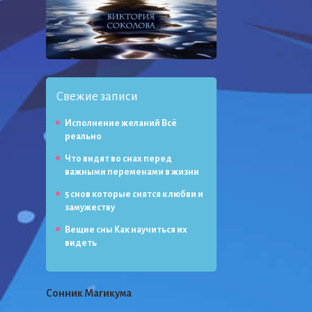
Свежие записи
Исполнение желаний Всё
реально
Что видят во снах перед
важными переменами в жизни
5 снов которые снятся к любви и
замужеству
Вещие сны Как научиться их
видеть
Сонник Магикума