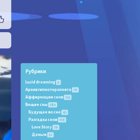
о
Рубрики
Lucid dreaming
5
Архив гипнотерапевта
16
Аффирмации снов
123
Вещие сны
180
Будущее во сне
47
Разгадка снов
119
Love Story
79
Деньги
51