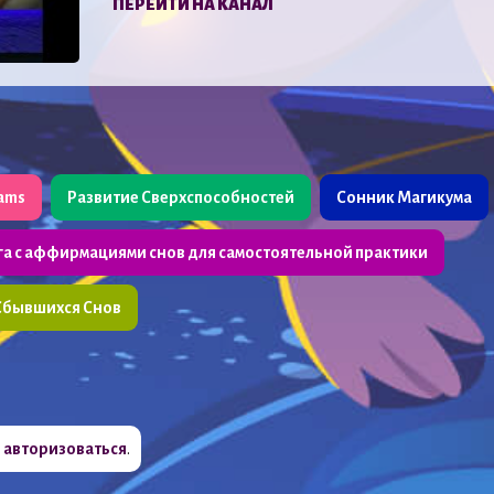
ПЕРЕЙТИ НА КАНАЛ
eams
Развитие Сверхспособностей
Сонник Магикума
га с аффирмациями снов для самостоятельной практики
Сбывшихся Снов
о
авторизоваться
.