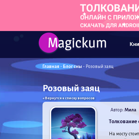
Кни
Главная
-
Блог сны
-
Розовый заяц
Розовый заяц
« Вернутся к списку вопросов
Автор:
Мила
Толкование 
На мосту стои