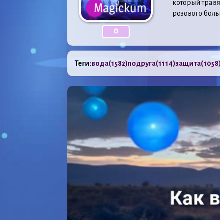
который травя
розового боль
0
Теги:
вода
(1582)
подруга
(1114)
защита
(1058