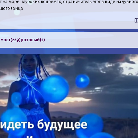
т на море, глубоких водоёмах, ограничитель этот в виде надувног
шого зайца
)
мост
(229)
розовый
(2)