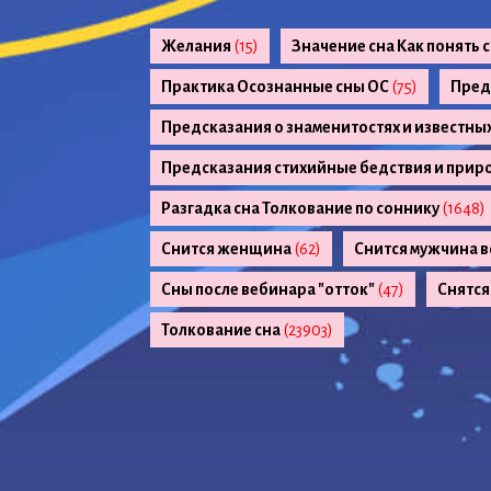
Желания
(15)
Значение сна Как понять 
Практика Осознанные сны ОС
(75)
Пред
Предсказания о знаменитостях и известны
Предсказания стихийные бедствия и прир
Разгадка сна Толкование по соннику
(1648)
Снится женщина
(62)
Снится мужчина в
Сны после вебинара "отток"
(47)
Снятся
Толкование сна
(23903)