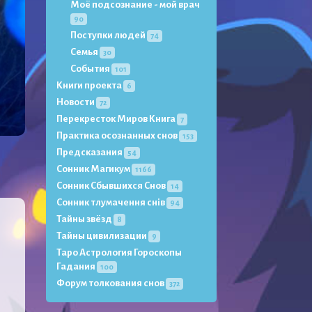
Моё подсознание - мой врач
90
Поступки людей
74
Семья
30
События
101
Книги проекта
6
Новости
72
Перекресток Миров Книга
7
Практика осознанных снов
153
Предсказания
54
Сонник Магикум
1166
Сонник Сбывшихся Снов
14
Сонник тлумачення снів
94
Тайны звёзд
8
Тайны цивилизации
9
Таро Астрология Гороскопы
Гадания
100
Форум толкования снов
372