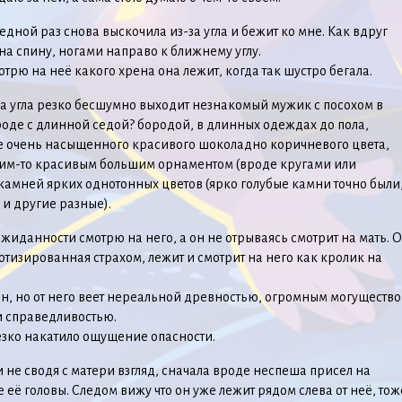
редной раз снова выскочила из-за угла и бежит ко мне. Как вдруг
 на спину, ногами направо к ближнему углу.
трю на неё какого хрена она лежит, когда так шустро бегала.
за угла резко бесшумно выходит незнакомый мужик с посохом в
роде с длинной седой? бородой, в длинных одеждах до пола,
е очень насыщенного красивого шоколадно коричневого цвета,
ким-то красивым большим орнаментом (вроде кругами или
камней ярких однотонных цветов (ярко голубые камни точно были
 и другие разные).
ожиданности смотрю на него, а он не отрываясь смотрит на мать. 
отизированная страхом, лежит и смотрит на него как кролик на
, но от него веет нереальной древностью, огромным могущество
и справедливостью.
езко накатило ощущение опасности.
и не сводя с матери взгляд, сначала вроде неспеша присел на
е её головы. Следом вижу что он уже лежит рядом слева от неё, тож