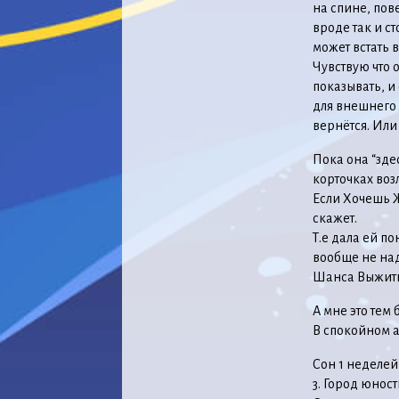
на спине, пове
вроде так и ст
может встать 
Чувствую что 
показывать, и
для внешнего 
вернётся. Или 
Пока она “зде
корточках возл
Если Хочешь Ж
скажет.
Т.е дала ей по
вообще не над
Шанса Выжить
А мне это тем 
В спокойном а
Сон 1 неделей
3. Город юнос