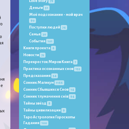
Love Story
79
Деньги
51
Моё подсознание - мой врач
й
90
то
Поступки людей
74
Семья
30
о
События
101
ая
Книги проекта
6
Новости
72
Перекресток Миров Книга
7
Практика осознанных снов
153
Предсказания
54
еня
Сонник Магикум
1166
Не
Сонник Сбывшихся Снов
14
Сонник тлумачення снів
94
Тайны звёзд
8
Тайны цивилизации
мых
9
Таро Астрология Гороскопы
Гадания
100