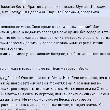
: Бледная Весна. Дразнить, упасть и не встать, Мужик с Посохом.
 мать, воздушная дорожка. Старцы с Посохами, программа
 непонятное место. Стою вроде в каком-то помещении? Или
е-то на улице, а недалеко впереди в помещении без передней сте
акая-то незнакомая странная девчонка, невысокого роста, с чёрн
тыми волосами до плеч, и вроде в чёрном миди сарафане типа
олыми руками.
сивая, но лицо у неё слишком бледное, как безжизненное, хотя о
стоит мать и говорит что её имя (или – её зовут) Весна.
х _ Весна..? Она не похожа на Весну. И на Лето не похожа, нет в 
а и буйного цветения зелени. Может Осень..? Но в ней нет ни
рых даров природы, ни ярких красок.. Не, не тянет она на Осень.
 Она похожа на снежно мёртвую, или как в зимней спячке.. Но она
а для Зимы. Не знаю.. Но точно не Весна. Весна это же
рассвет начала жизни, радостные птички, молодая зелень. Хз..