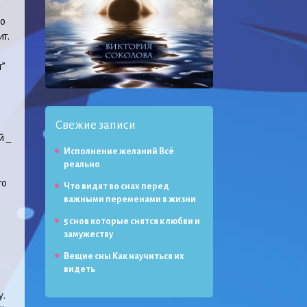
ко
т.
т”
Свежие записи
й _
Исполнение желаний Всё
реально
то
Что видят во снах перед
важными переменами в жизни
5 снов которые снятся к любви и
замужеству
Вещие сны Как научиться их
видеть
у.