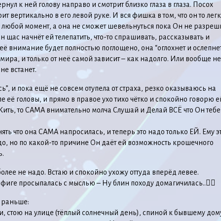
рнул к ней голову направо и смотрит близко глаза в глаза. Посох
оит вертикально в его левой руке. И вся фишка в том, что он то лег
в любой момент, а она не сможет шевельнуться пока Он не разреши
он щас начнёт ей телепатить, что-то спрашивать, рассказывать и
 её внимание будет полностью поглощено, она “оглохнет и ослепне
мира, и только от неё самой зависит – как надолго. Или вообще не
не встанет.
сь”, и пока ещё не совсем отупела от страха, резко оказываюсь на
е её головы, и прямо в правое ухо тихо чётко и спокойно говорю е
ить, то САМА внимательно молча Слушай и Делай ВСЁ что Он тебе
нять что она САМА напросилась, и теперь это надо только ЕЙ. Ему э
о, но по какой-то причине Он даёт ей возможность крошечного
.
более не надо. Встаю и спокойно ухожу оттуда вперёд левее.
фиге просыпалась с мыслью – Ну блин походу домагичилась..🤦‍♀️
 раньше:
ти, стою на улице (тёплый солнечный день), спиной к бывшему дом