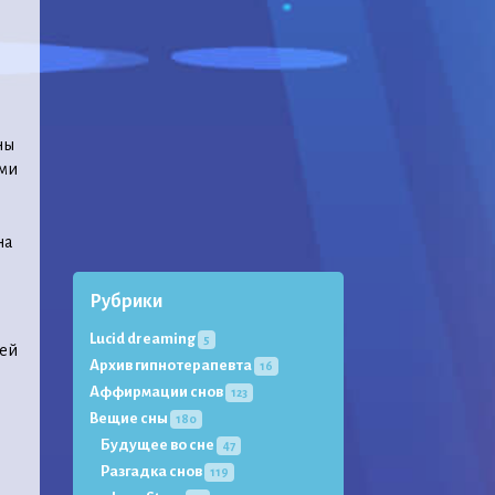
ны
ыми
на
Рубрики
Lucid dreaming
5
ней
Архив гипнотерапевта
16
Аффирмации снов
123
Вещие сны
180
Будущее во сне
47
Разгадка снов
119