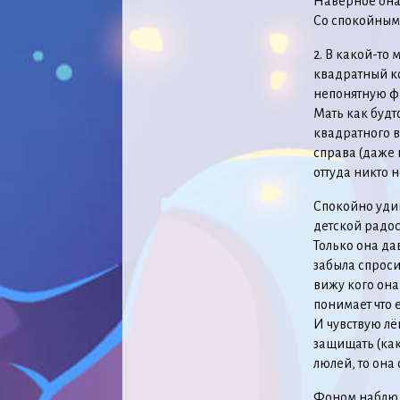
Наверное она 
Со спокойным
2. В какой-то
квадратный к
непонятную ф
Мать как будт
квадратного в
справа (даже
оттуда никто н
Спокойно удив
детской радос
Только она да
забыла спросит
вижу кого она 
понимает что 
И чувствую лё
защищать (как
люлей, то она
Фоном наблюда