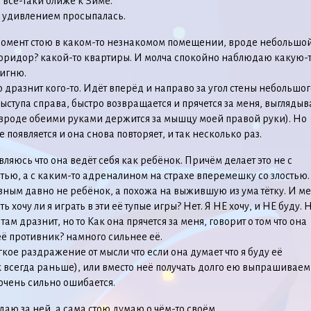
всё-таки ближе к Зиме.
 удивлением просыпалась.
 момент стою в каком-то незнакомом помещении, вроде небольшо
оридор? какой-то квартиры. И молча спокойно наблюдаю какую-
игню.
о дразнит кого-то. Идёт вперёд и направо за угол стены небольшог
ыступа справа, быстро возвращается и прячется за меня, выглядыв
 вроде обеими руками держится за мышцу моей правой руки). Но
е появляется и она снова повторяет, и так несколько раз.
ляюсь что она ведёт себя как ребёнок. Причём делает это не с
тью, а с каким-то адреналином на страхе вперемешку со злостью.
вным давно не ребёнок, а похожа на выжившую из ума тётку. И м
ь хочу ли я играть в эти её тупые игры? Нет. Я НЕ хочу, и НЕ буду. 
там дразнит, но то Как она прячется за меня, говорит о том что она
её противник? намного сильнее её.
гкое раздражение от мысли что если она думает что я буду её
 всегда раньше), или вместо неё получать долго ею выпрашивае
 очень сильно ошибается.
ю за ней, а сама стою думаю о чём-то своём.