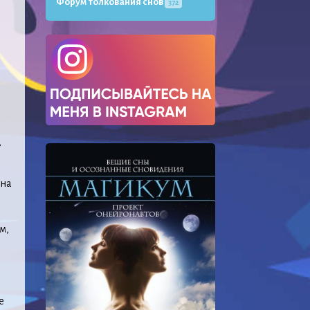
Форум толкования снов
372
,
Она
м,
е