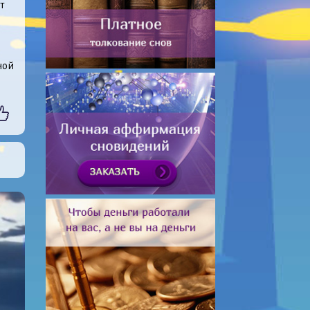
т
ной