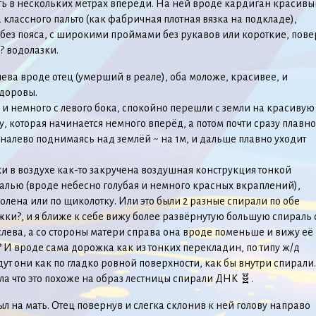
ь в нескольких метрах впереди. На ней вроде кардиган красивы
 классного пальто (как фабричная плотная вязка на подкладе),
 без пояса, с широкими проймами без рукавов или короткие, пове
? водолазки.
лева вроде отец (умерший в реале), оба моложе, красивее, и
доровы.
 и немного с левого бока, спокойно перешли с земли на красивую
, которая начинается немного вперёд, а потом почти сразу плавно
налево поднимаясь над землёй ~ на 1м, и дальше плавно уходит
и в воздухе как-то закручена воздушная конструкция тонкой
лью (вроде небесно голубая и немного красных вкраплений),
колена или по щиколотку. Или это были 2 разные спирали по обе
ки?, и я ближе к себе вижу более развёрнутую большую спираль 
слева, а со стороны матери справа она вроде поменьше и вижу её
 И вроде сама дорожка как из тонких перекладин, по типу ж/д
дут они как по гладко ровной поверхности, как бы внутри спирали.
а что это похоже на образ лестницы спирали ДНК 🧬.
ыл на мать. Отец повернув и слегка склонив к ней голову направо