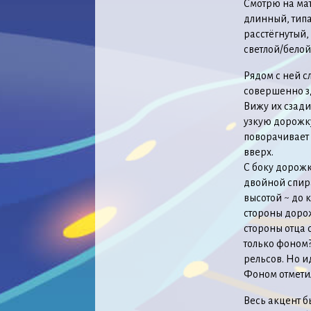
Смотрю на мат
длинный, типа
расстёгнутый,
светлой/белой
Рядом с ней с
совершенно з
Вижу их сзади
узкую дорожку
поворачивает 
вверх.
С боку дорожк
двойной спира
высотой ~ до 
стороны дорож
стороны отца 
только фоном?
рельсов. Но и
Фоном отметил
Весь акцент б