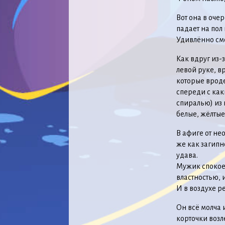
Вот она в оче
падает на пол
Удивлённо смо
Как вдруг из-
левой руке, в
которые врод
спереди с ка
спиралью) из 
белые, жёлтые
В афиге от не
же как загипн
удава.
Мужик спокоен
властностью, 
И в воздухе р
Он всё молча 
корточки возл