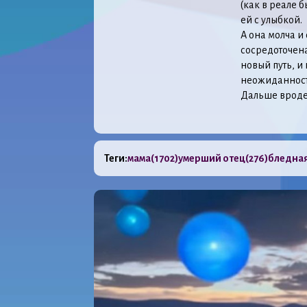
(как в реале б
ей с улыбкой.
А она молча и
сосредоточена
новый путь, и
неожиданност
Дальше вроде
Теги:
мама
(1702)
умерший отец
(276)
бледная