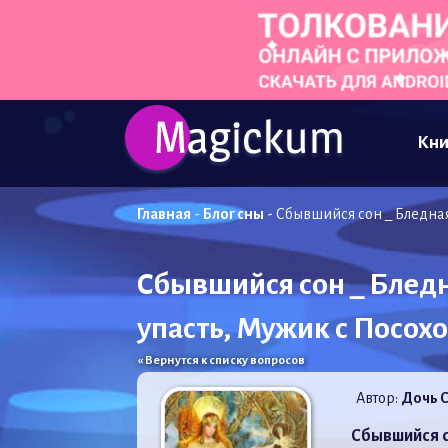
Кни
Главная
-
Блог сны
-
Сбывшийся сон _ Бледная
Сбывшийся сон _ Бледн
упасть, Мужик с Посохо
« Вернутся к списку вопросов
Автор:
Дочь 
Сбывшийся 