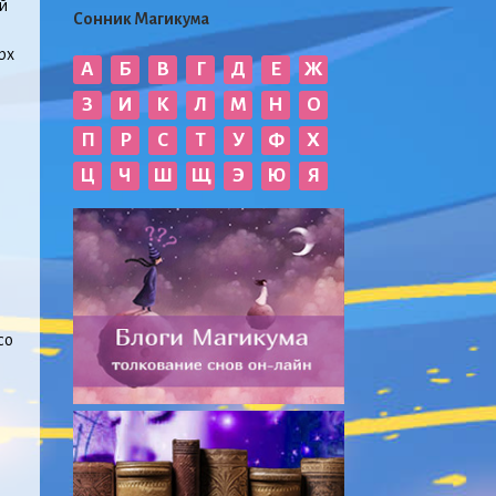
й
Сонник Магикума
рх
А
Б
В
Г
Д
Е
Ж
З
И
К
Л
М
Н
О
П
Р
С
Т
У
Ф
Х
Ц
Ч
Ш
Щ
Э
Ю
Я
со