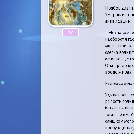
Ноябрь 2024 г
Умерший отец,
ликвидации.
17
1. Незнакомое
наоборот я гд
молча стоит к
слегка волнис
офисного, с г
Она вроде кра
вроде живая.
Рядом со мной 
Удивляюсь вслу
радости солнц
богатства щед
Тогда – Зима?
слишком молод
пробуждение, 