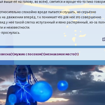
ыл выше её на голову, во всём), светится и вроде что-то тихо говори
 относительно спокойно вроде пытается слушать, но серьёзно
 на движении вперёд, т.к понимает что для неё это совершенно
 вид у неё такой слегка испуганный и явно растерянный, из-за пол
и и неизвестности.
 проснулась.
 весна
(1)
мужик с посохом
(1)
незнакомое место
(1)