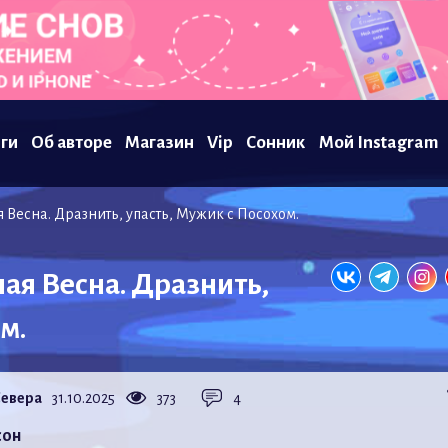
ги
Об авторе
Магазин
Vip
Сонник
Мой Instagram
 Весна. Дразнить, упасть, Мужик с Посохом.
ая Весна. Дразнить,
м.
Севера
31.10.2025
373
4
сон