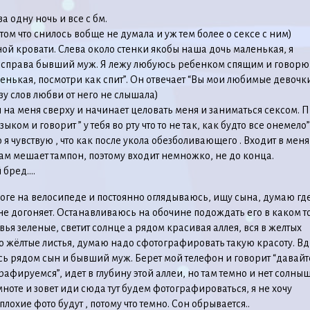
за одну ночь и все с бм.
том что снилось вобще не думала и уж тем более о сексе с ним)
ной кровати. Слева около стенки якобы наша дочь маленькая, я
 справа бывший муж. Я лежу любуюсь ребенком спящим и говорю
енькая, посмотри как спит”. Он отвечает “Вы мои любимые девочк
зу слов любви от него не слышала)
 на меня сверху и начинает целовать меня и заниматься сексом. 
зыком и говорит ” у тебя во рту что то не так, как будто все онемело”
я чувствую , что как после укола обезболивающего . Входит в меня
ам мешает тампон, поэтому входит немножко, не до конца.
 бред….
ороге на велосипеде и постоянно оглядываюсь, ищу сына, думаю гд
не догоняет. Останавливаюсь на обочине подождать его в каком т
вья зеленые, светит солнце а рядом красивая аллея, вся в желтых
о жёлтые листья, думаю надо сфотографировать такую красоту. Вд
ь рядом сын и бывший муж. Берет мой телефон и говорит “давайт
рафируемся”, идет в глубину этой аллеи, но там темно и нет солны
емноте и зовет иди сюда тут будем фотографироваться, я не хочу
лохие фото будут , потому что темно. Сон обрывается..