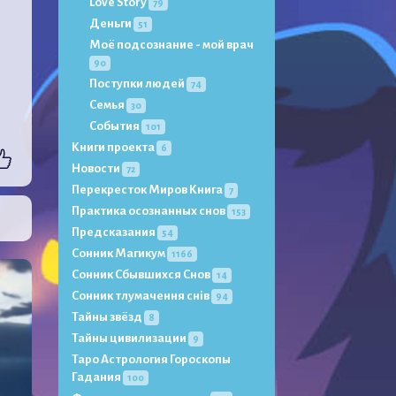
Love Story
79
Деньги
51
Моё подсознание - мой врач
90
Поступки людей
74
Семья
30
События
101
Книги проекта
6
Новости
72
Перекресток Миров Книга
7
Практика осознанных снов
153
Предсказания
54
Сонник Магикум
1166
Сонник Сбывшихся Снов
14
Сонник тлумачення снів
94
Тайны звёзд
8
Тайны цивилизации
9
Таро Астрология Гороскопы
Гадания
100