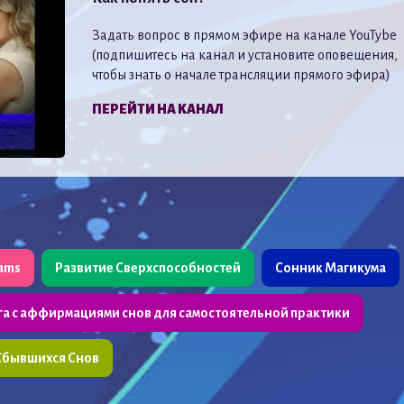
Задать вопрос в прямом эфире на канале YouTybe
(подпишитесь на канал и установите оповещения,
чтобы знать о начале трансляции прямого эфира)
ПЕРЕЙТИ НА КАНАЛ
eams
Развитие Сверхспособностей
Сонник Магикума
га с аффирмациями снов для самостоятельной практики
Сбывшихся Снов