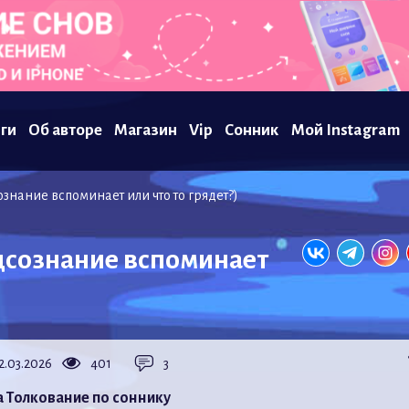
ги
Об авторе
Магазин
Vip
Сонник
Мой Instagram
знание вспоминает или что то грядет?)
дсознание вспоминает
2.03.2026
401
3
а Толкование по соннику