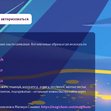
о
авторизоваться
.
кие сны по символам. Вот ключевые образы и где их искать по
m/b
/r
е
/s
овать, поцелуй, велосипед, дорога, лес/аллея, жёлтые листья,
 тампон, под кроватью – остальные можно быстро найти через
имволов в Магикум Соннике:
https://magickum.com/magikum-