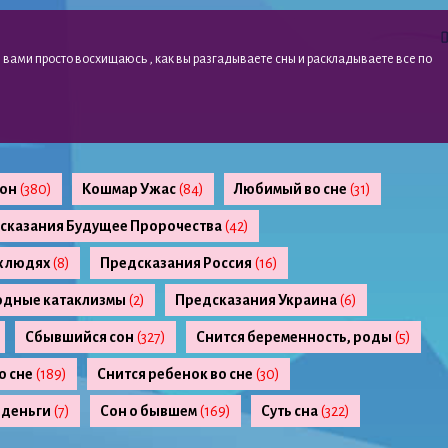
 я вами просто восхищаюсь , как вы разгадываете сны и раскладываете все по
сон
(380)
Кошмар Ужас
(84)
Любимый во сне
(31)
сказания Будущее Пророчества
(42)
х людях
(8)
Предсказания Россия
(16)
одные катаклизмы
(2)
Предсказания Украина
(6)
Сбывшийся сон
(327)
Снится беременность, роды
(5)
о сне
(189)
Снится ребенок во сне
(30)
 деньги
(7)
Сон о бывшем
(169)
Суть сна
(322)