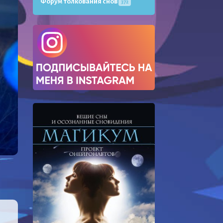
Форум толкования снов
372