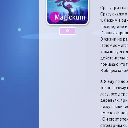
Сразу три сна 
Сразу скажу о 
1. Лежим в од
посередине и
0
-“какая хорош
В жизни не ра
Потом ложится
этом целует с я
действительно 
понимаю что т
В общем такой
2. Я еду по д
же он почему 
лесу, все дере
деревьях, ярк
вижу появилис
вместе сфотог
, Он стоит в т
отговариваю, п