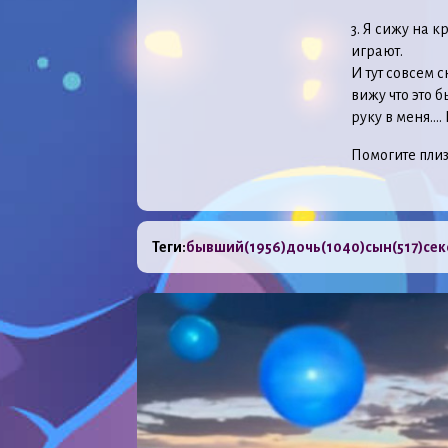
3. Я сижу на к
играют.
И тут совсем с
вижу что это 
руку в меня….
Помогите плиз
Теги:
бывший
(1956)
дочь
(1040)
сын
(517)
сек