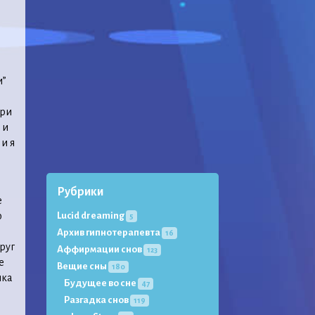
и”
При
 и
 и я
Рубрики
е
о
Lucid dreaming
5
Архив гипнотерапевта
16
руг
Аффирмации снов
123
е
Вещие сны
180
шка
Будущее во сне
47
Разгадка снов
119