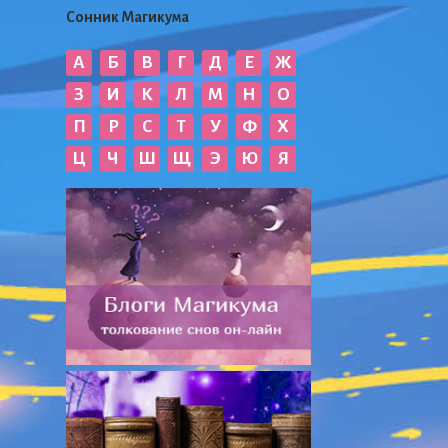
Сонник Магикума
А
Б
В
Г
Д
Е
Ж
З
И
К
Л
М
Н
О
П
Р
С
Т
У
Ф
Х
Ц
Ч
Ш
Щ
Э
Ю
Я