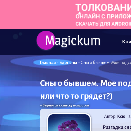
Кни
Главная
-
Блог сны
-
Сны о бывшем. Мое подсо
Сны о бывшем. Мое по
или что то грядет?)
« Вернутся к списку вопросов
Автор:
Ксю
2
Разгадка сн