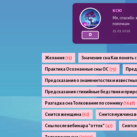
КСЮ
Mir, спасибо.
полочкам
25.03.2026
0
Желания
(15)
Значение сна Как понять 
Практика Осознанные сны ОС
(75)
Пред
Предсказания о знаменитостях и известны
Предсказания стихийные бедствия и прир
Разгадка сна Толкование по соннику
(1648)
Снится женщина
(62)
Снится мужчина в
Сны после вебинара "отток"
(47)
Снятся