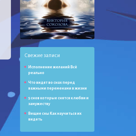
Свежие записи
Исполнение желаний Всё
реально
Что видят во снах перед
важными переменами в жизни
5 снов которые снятся к любви и
замужеству
Вещие сны Как научиться их
видеть