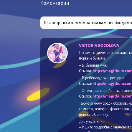
Коментарии
Для отправки комментария вам необходим
VICTORIA SOCOLOVA
Понимаю, хочется разложить та
первым буквам:
– Б: бывший муж
Ссылка:
https://magickum.co
– Р: ребёнок/дочь, рот, рука
Ссылка:
https://magickum.com
– С: секс, сын, сон/спать, солнц
Ссылка:
https://magickum.com
Также отмечу среди образов: кр
темнота, телефон, фотография,
поиск по Соннику.
Для углубления:
– Ищите подробные значения с