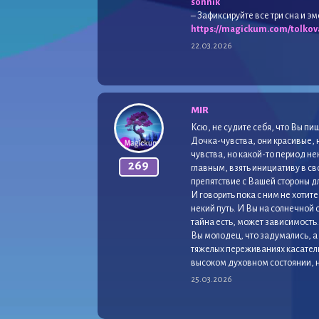
sonnik
– Зафиксируйте все три сна и э
https://magickum.com/tolkov
22.03.2026
MIR
Ксю, не судите себя, что Вы пи
Дочка-чувства, они красивые, н
чувства, но какой-то период н
269
главным, взять инициативу в сво
препятствие с Вашей стороны д
И говорить пока с ним не хотит
некий путь. И Вы на солнечной 
тайна есть, может зависимость
Вы молодец, что задумались, а с
тяжелых переживаниях касатель
высоком духовном состоянии, но
25.03.2026