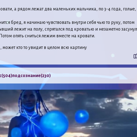
ровати, а рядом лежат два маленьких мальчика, по 3-4 года, голые,
нится бред, я начинаю чувствовать внутри себя чью то руку, потом
бывший лежит на полу, спрятался под кроватью и незаметно засунул
 Потом опять сниться лежим вместе на кровати.
, может кто то увидит в целом всю картину
с
(504)
подсознание
(230)