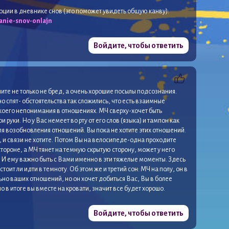
моции в дневнике снов (это поможет увидеть общую канву):
anie-snov-onlajn
Войдите, чтобы ответить
шите не только не бред, а очень хорошие посылы подсознания.
о спят- обстоятельства так сложились, что есть взаимные
екоего непонимания в отношениях. МЧ сверху-хочет быть
и руки. Но у Вас немеет во рту от его слов (языка) и тампон как
ля возобновления отношений. Вы пока не хотите этих отношений.
е, и связи не хотите. Потом Вы на велосипеде-одна проходите
стороне, а МЧ тянет на темную скрытую сторону, может у него
. И ему важно быть с Вами именно в эти тяжелые моменты. Здесь
тоит ли идти в темноту. Об этом же и третий сон: МЧ на полу, он в
но ваших отношений, но он хочет добиться Вас, Вы в более
 в итоге вы вместе на кровати, значит все будет хорошо.
Войдите, чтобы ответить