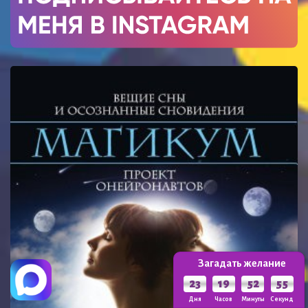
Загадать желание
23
19
52
53
Дня
Часов
Минуты
Секунды