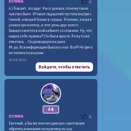
DONNA
0
6.) Бандит, это друг. Я все думала, почему такое
чувство было -И такое ощущение пустоты внутри с
тонкой, ноющей болью в сердце. Я помню, когда я
узнала про измену, в этот день друг моего
бывшего влетел в мой кабинет со словами: Ну, что
нашла себе мужика?! Он был в ярости. Я ему то же
ответила…. Он развернулся и ушел.
М-да. Вся информация была во снах. Вся!!! Не фига
не поняла подсказки.
23.04.2020
Войдите, чтобы ответить
24
DONNA
0
Евгений, а Вы же мне ни один раз советовали
обратить внимание на мужчину из сна.