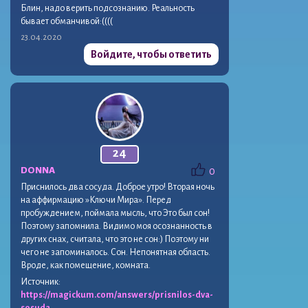
Блин, надо верить подсознанию. Реальность
бывает обманчивой:((((
23.04.2020
Войдите, чтобы ответить
24
DONNA
0
Приснилось два сосуда. Доброе утро! Вторая ночь
на аффирмацию »Ключи Мира». Перед
пробуждением, поймала мысль, что Это был сон!
Поэтому запомнила. Видимо моя осознанность в
других снах, считала, что это не сон:) Поэтому ни
чего не запоминалось. Сон. Непонятная область.
Вроде, как помещение, комната.
Источник:
https://magickum.com/answers/prisnilos-dva-
sosuda