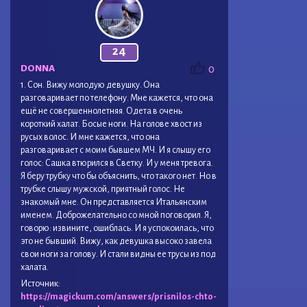
24
DONNA
0
1. Сон. Вижу молодую девушку. Она
разговаривает по телефону. Мне кажется, что она
ещё не совершеннолетняя. Одета в очень
короткий халат. Босые ноги. На голове хвост из
русых волос. И мне кажется, что она
разговаривает с моим бывшем МЧ. И я слышу его
голос: Сашка втюрился в Светку. И у меня тревога.
Я беру трубку что бы объяснить, что такого нет. Но в
трубке слышу мужской, приятный голос. Не
знакомый мне. Он представляется Итальянским
именем. Доброжелательно со мной поговорил. Я,
говорю: извините, ошиблась. И я успокоилась, что
это не бывший. Вижу, как девушка высоко завела
свои ноги за голову. И стали видны ее трусы из под
халата.
Источник:
https://magickum.com/answers/prisnilos-chto-