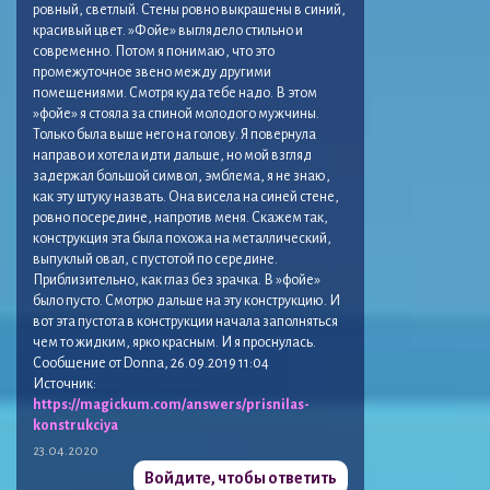
ровный, светлый. Стены ровно выкрашены в синий,
красивый цвет. »Фойе» выглядело стильно и
современно. Потом я понимаю, что это
промежуточное звено между другими
помещениями. Смотря куда тебе надо. В этом
»фойе» я стояла за спиной молодого мужчины.
Только была выше него на голову. Я повернула
направо и хотела идти дальше, но мой взгляд
задержал большой символ, эмблема, я не знаю,
как эту штуку назвать. Она висела на синей стене,
ровно посередине, напротив меня. Скажем так,
конструкция эта была похожа на металлический,
выпуклый овал, с пустотой по середине.
Приблизительно, как глаз без зрачка. В »фойе»
было пусто. Смотрю дальше на эту конструкцию. И
вот эта пустота в конструкции начала заполняться
чем то жидким, ярко красным. И я проснулась.
Сообщение от Donna, 26.09.2019 11:04
Источник:
https://magickum.com/answers/prisnilas-
konstrukciya
23.04.2020
Войдите, чтобы ответить