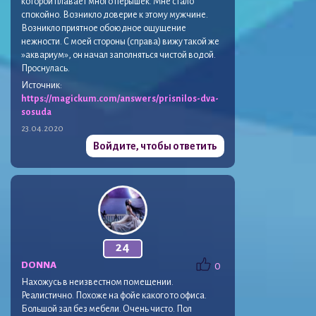
которой плавает много перышек. Мне стало
спокойно. Возникло доверие к этому мужчине.
Возникло приятное обоюдное ощущение
нежности. С моей стороны (справа) вижу такой же
»аквариум», он начал заполняться чистой водой.
Проснулась.
Источник:
https://magickum.com/answers/prisnilos-dva-
sosuda
23.04.2020
Войдите, чтобы ответить
24
DONNA
0
Нахожусь в неизвестном помещении.
Реалистично. Похоже на фойе какого то офиса.
Большой зал без мебели. Очень чисто. Пол