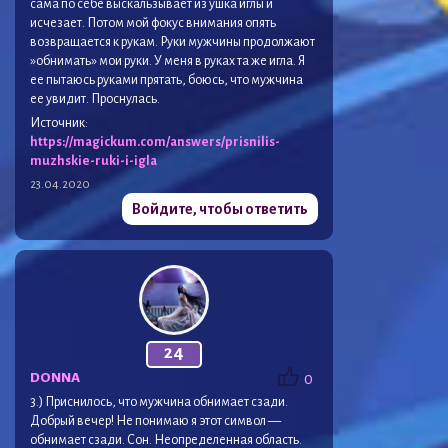
сама по себе выскальзывает из ушка иглы и
исчезает. Потом мой фокус внимания опять
возвращается к рукам. Руки мужчины продолжают
»обнимать» мои руки. У меня в руках та же игла. Я
ее пытаюсь руками прятать, боюсь, что мужчина
ее увидит. Проснулась.
Источник:
https://magickum.com/answers/prisnilis-
muzhskie-ruki-i-igla
23.04.2020
Войдите, чтобы ответить
24
DONNA
0
3.) Приснилось, что мужчина обнимает сзади.
Добрый вечер! Не понимаю я этот символ —
обнимает сзади. Сон. Неопределенная область.