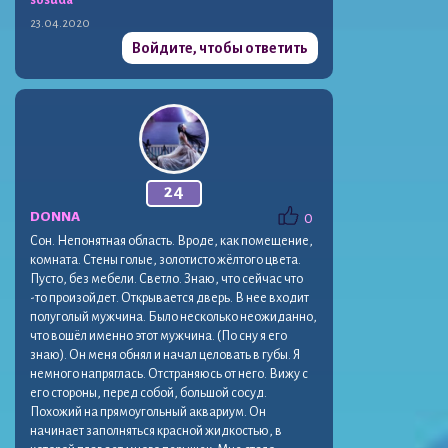
23.04.2020
Войдите, чтобы ответить
24
DONNA
0
Сон. Непонятная область. Вроде, как помещение,
комната. Стены голые, золотисто жёлтого цвета.
Пусто, без мебели. Светло. Знаю, что сейчас что
-то произойдет. Открывается дверь. В нее входит
полуголый мужчина. Было несколько неожиданно,
что вошёл именно этот мужчина. (По сну я его
знаю). Он меня обнял и начал целовать в губы. Я
немного напряглась. Отстраняюсь от него. Вижу с
его стороны, перед собой, большой сосуд.
Похожий на прямоугольный аквариум. Он
начинает заполняться красной жидкостью, в