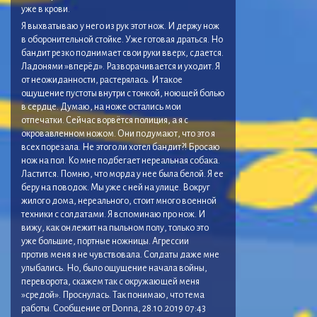
уже в крови.
Я выхватываю у него из рук этот нож. И держу нож
в оборонительной стойке. Уже готовая драться. Но
бандит резко поднимает свои руки вверх, сдается.
Ладонями »вперёд». Разворачивается и уходит. Я
от неожиданности, растерялась. И такое
ощущение пустоты внутри с тонкой, ноющей болью
в сердце. Думаю, на ноже остались мои
отпечатки. Сейчас ворвётся полиция, а я с
окровавленном ножом. Они подумают, что это я
всех порезала. Не этого ли хотел бандит?! Бросаю
нож на пол. Ко мне подбегает нереальная собака.
Ластится. Помню, что морда у нее была белой. Я ее
беру на поводок. Мы уже с ней на улице. Вокруг
жилого дома, нереального, стоит много военной
техники с солдатами. Я вспоминаю про нож. И
вижу, как он лежит на пыльном полу, только это
уже большие, портные ножницы. Агрессии
против меня я не чувствовала. Солдаты даже мне
улыбались. Но, было ощущение начала войны,
переворота, скажем так с окружающей меня
»средой». Проснулась. Так понимаю, что тема
работы. Сообщение от Donna, 28.10.2019 07:43