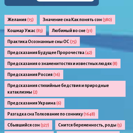
Желания
(15)
Значение сна Как понять сон
(380)
Кошмар Ужас
(83)
Любимый во сне
(31)
Практика Осознанные сны ОС
(75)
Предсказания Будущее Пророчества
(42)
Предсказания о знаменитостях и известных людях
(8)
Предсказания Россия
(16)
Предсказания стихийные бедствия и природные
катаклизмы
(2)
Предсказания Украина
(6)
Разгадка сна Толкование по соннику
(1648)
Сбывшийся сон
(327)
Снится беременность, роды
(5)