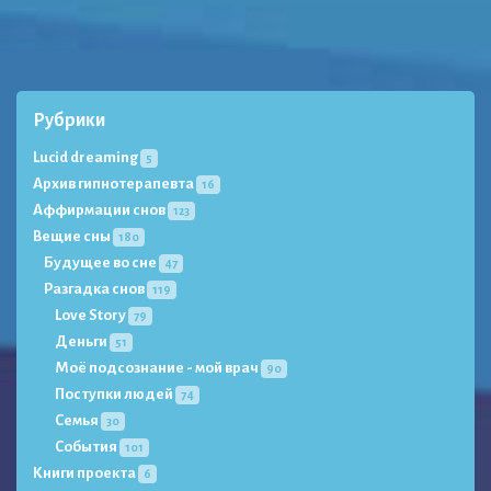
Рубрики
Lucid dreaming
5
Архив гипнотерапевта
16
Аффирмации снов
123
Вещие сны
180
Будущее во сне
47
Разгадка снов
119
Love Story
79
Деньги
51
Моё подсознание - мой врач
90
Поступки людей
74
Семья
30
События
101
Книги проекта
6