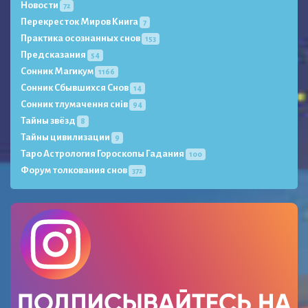
Новости
72
Перекресток Миров Книга
7
Практика осознанных снов
153
Предсказания
54
Сонник Магикум
1166
Сонник Сбывшихся Снов
14
Сонник тлумачення снів
94
Тайны звёзд
8
Тайны цивилизации
9
Таро Астрология Гороскопы Гадания
100
Форум толкования снов
372