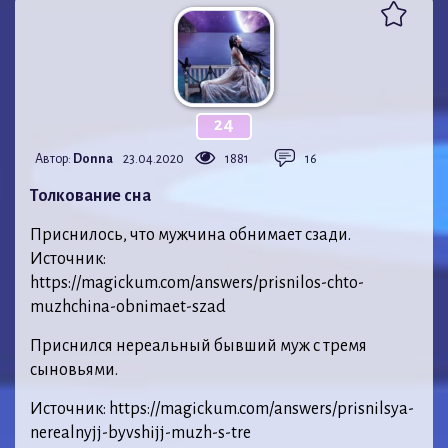
24
Автор:
Donna
23.04.2020
1881
16
Толкование сна
Приснилось, что мужчина обнимает сзади.
Источник:
https://magickum.com/answers/prisnilos-chto-
muzhchina-obnimaet-szad
Приснился нереальный бывший муж с тремя
сыновьями.
Источник: https://magickum.com/answers/prisnilsya-
nerealnyjj-byvshijj-muzh-s-tre