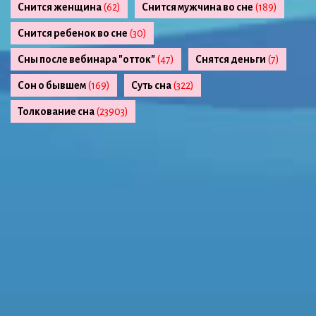
Снится женщина
(62)
Снится мужчина во сне
(189)
Снится ребенок во сне
(30)
Сны после вебинара "отток"
(47)
Снятся деньги
(7)
Сон о бывшем
(169)
Суть сна
(322)
Толкование сна
(23903)