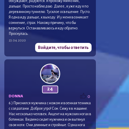
обсуждают, радуются. Я прохожу мимо них,
дальше. Просто наблюдаю. Далее, я уже иду я по
деревянному туннелю. Тусклое освещение. Пусто.
Я одна иду дальше, к выходу. И у меня возникает
сомнение, страх. Нахожу причину, что бы
вернуться. Останавливаюсь и иду обратно.
Проснулась.
23.04.2020
Войдите, чтобы ответить
24
DONNA
0
6.) Приснился мужчина с ножом и военная техника
с солдатами. Доброе утро! Сон. Сижу я в машине.
Нас несколько человек. Акцент на мужских ногах в
ботинках. Видимо сидит мужчина и он вытянул
свои ноги. Они длинные и стройные. Одна нога