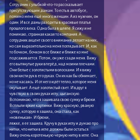
Сотрудник с улыбкой что-то рассказывает
присутствующим дамам. То есть в автобусе,
помимо меня ещё много женщин. А из мужчин, он
один. И все дамы разодеты в красивые платья
прошлого века. Одна была в шляпе. Я сижу и не
понимаю, странная какая то компания. А
сотрудник акцент своего внимания делает на них,
но сам выразительно на меня поглядывает. И, как
то бочком, бочком все ближе и ближе ко мне
подсаживается. Потом, он уже сзади меня. Вижу
его вытянутые руки вперёд, над моими плечами.
Они белые с золотистыми волосками. И я вижу
свои кисти рук в его руках. Он их как бы обнимает,
но не касаясь. И от него идёт тепло, которое меня
окутывает. А ещё золотистый свет. И вдруг я
чувствую в своих руках иглу, цыганскую.
Вспоминаю, что я зашивала свою сумку и брюки.
Всплыли яркие картинки. Вижу красную, рваную
сумку, которую я зашила, она стала, как
»новенькая». И брюки,
ляжке, я ее зашила. Кручу в руках иглу и думаю про
нитки, что нитки в игле должны были остаться.
Вижу очень коротенькую черную нитку в игле. Она