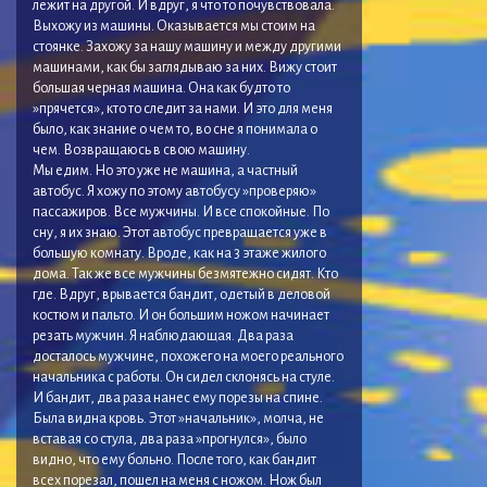
лежит на другой. И вдруг, я что то почувствовала.
Выхожу из машины. Оказывается мы стоим на
стоянке. Захожу за нашу машину и между другими
машинами, как бы заглядываю за них. Вижу стоит
большая черная машина. Она как будто то
»прячется», кто то следит за нами. И это для меня
было, как знание о чем то, во сне я понимала о
чем. Возвращаюсь в свою машину.
Мы едим. Но это уже не машина, а частный
автобус. Я хожу по этому автобусу »проверяю»
пассажиров. Все мужчины. И все спокойные. По
сну, я их знаю. Этот автобус превращается уже в
большую комнату. Вроде, как на 3 этаже жилого
дома. Так же все мужчины безмятежно сидят. Кто
где. Вдруг, врывается бандит, одетый в деловой
костюм и пальто. И он большим ножом начинает
резать мужчин. Я наблюдающая. Два раза
досталось мужчине, похожего на моего реального
начальника с работы. Он сидел склонясь на стуле.
И бандит, два раза нанес ему порезы на спине.
Была видна кровь. Этот »начальник», молча, не
вставая со стула, два раза »прогнулся», было
видно, что ему больно. После того, как бандит
всех порезал, пошел на меня с ножом. Нож был