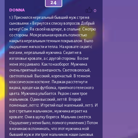
24
DONNA
0
1.) Приснился нереальный бывший муж с тремя
сыновьями.« Вернутся к списку вопросов Добрый
вечер! Сон. Я в своей квартире, в спальне. Смотрю
со стороны. Моя реальная кровать полностью
накрыта нереальным темным покрывалом. Было
ощущение мягкости и тепла. На кровате сидит с
ногами, нереальный мужчина. Сидит не в
изголовье кровати, а с другой стороны. Во сне
меня это удивило. Как то наоборот. Мужчина
очень приятный на внешность. Светловолосый,
светлоглазый. Высокий, коренастый. В темном
классическом костюме. Пиджак расстегнут и
видна, вроде как футболка, приятного телесного
цвета. Мужчина улыбается. Рядом с ним трое
мальчиков. Один высокий, лет 18. Второй
поменьше, лет 12. И третий ещё маленький, лет 5. И
вот с третьим мальчиком, мужчина играет на
кровате. Они в шутку борятся. Мальчик смеётся.
Ощущение у меня было, полного умиления:) Потом
я начинаю вспоминать, что этот мужчина мой
бывший муж и эти трое мальчиков наши сыновья.