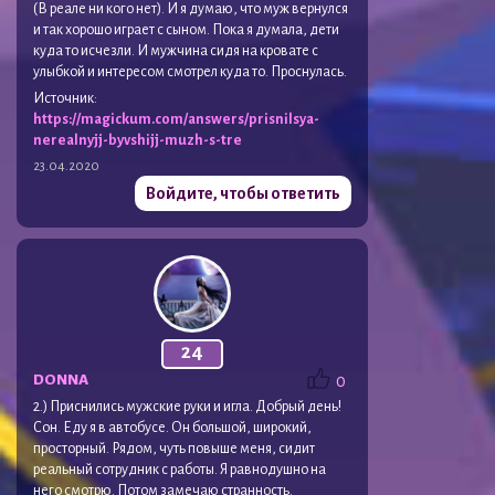
(В реале ни кого нет). И я думаю, что муж вернулся
и так хорошо играет с сыном. Пока я думала, дети
куда то исчезли. И мужчина сидя на кровате с
улыбкой и интересом смотрел куда то. Проснулась.
Источник:
https://magickum.com/answers/prisnilsya-
nerealnyjj-byvshijj-muzh-s-tre
23.04.2020
Войдите, чтобы ответить
24
DONNA
0
2.) Приснились мужские руки и игла. Добрый день!
Сон. Еду я в автобусе. Он большой, широкий,
просторный. Рядом, чуть повыше меня, сидит
реальный сотрудник с работы. Я равнодушно на
него смотрю. Потом замечаю странность.