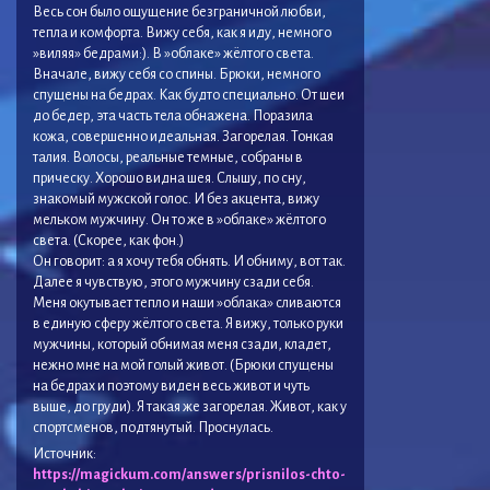
Весь сон было ощущение безграничной любви,
тепла и комфорта. Вижу себя, как я иду, немного
»виляя» бедрами:). В »облаке» жёлтого света.
Вначале, вижу себя со спины. Брюки, немного
спущены на бедрах. Как будто специально. От шеи
до бедер, эта часть тела обнажена. Поразила
кожа, совершенно идеальная. Загорелая. Тонкая
талия. Волосы, реальные темные, собраны в
прическу. Хорошо видна шея. Слышу, по сну,
знакомый мужской голос. И без акцента, вижу
мельком мужчину. Он то же в »облаке» жёлтого
света. (Скорее, как фон.)
Он говорит: а я хочу тебя обнять. И обниму, вот так.
Далее я чувствую, этого мужчину сзади себя.
Меня окутывает тепло и наши »облака» сливаются
в единую сферу жёлтого света. Я вижу, только руки
мужчины, который обнимая меня сзади, кладет,
нежно мне на мой голый живот. (Брюки спущены
на бедрах и поэтому виден весь живот и чуть
выше, до груди). Я такая же загорелая. Живот, как у
спортсменов, подтянутый. Проснулась.
Источник:
https://magickum.com/answers/prisnilos-chto-