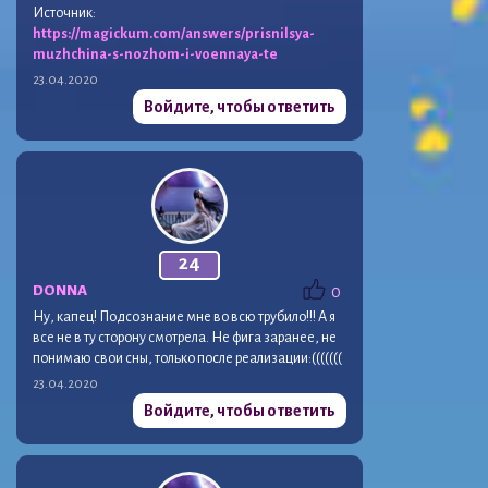
Источник:
https://magickum.com/answers/prisnilsya-
muzhchina-s-nozhom-i-voennaya-te
23.04.2020
Войдите, чтобы ответить
24
DONNA
0
Ну, капец! Подсознание мне во всю трубило!!! А я
все не в ту сторону смотрела. Не фига заранее, не
понимаю свои сны, только после реализации:(((((((
23.04.2020
Войдите, чтобы ответить