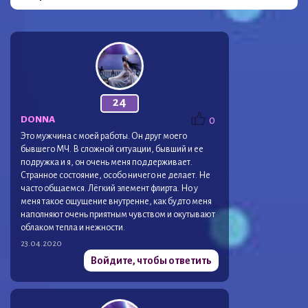
24
DONNA
0
Это мужчина с моей работы. Он друг моего
бывшего МЧ. В сложной ситуации, бывший и ее
подружка и я, он очень меня поддерживает.
Странное состояние, особо ничего не делает. Не
часто общаемся. Лёгкий элемент флирта. Но у
меня такое ощущение внутренне, как будто меня
наполняют очень приятным чувством и окутывают
облаком тепла и нежности.
23.04.2020
Войдите, чтобы ответить