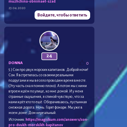
muzhchina-obnimaet-szad
23.04.2020
Войдите, чтобы ответить
24
DONNA
0
5.) Сон про двух морских капитанов. Доброй ночи!
Сон. Я встретилась со своими реальными
подругами и мы весело проводим время вместе.
(Эту часть сна я помню плохо). А потом мы с ними
втроем идём по улице, ко мне домой. И у меня
странные ощущения, я спиной чувствую, что за
нами идёт кто то ещё. Оборачиваюсь, пустынная
снежная дорога. Ночь. Горят фонари. Мы уже в
моем доме. Дом нереальный.
Источник:
https://magickum.com/answers/son-
pro-dvukh-morskikh-kapitanov