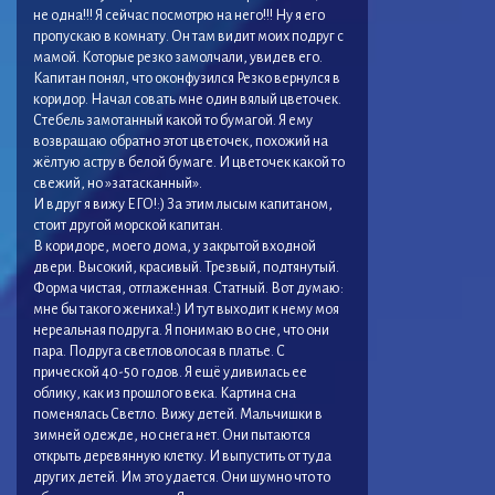
не одна!!! Я сейчас посмотрю на него!!! Ну я его
пропускаю в комнату. Он там видит моих подруг с
мамой. Которые резко замолчали, увидев его.
Капитан понял, что оконфузился Резко вернулся в
коридор. Начал совать мне один вялый цветочек.
Стебель замотанный какой то бумагой. Я ему
возвращаю обратно этот цветочек, похожий на
жёлтую астру в белой бумаге. И цветочек какой то
свежий, но »затасканный».
И вдруг я вижу ЕГО!:) За этим лысым капитаном,
стоит другой морской капитан.
В коридоре, моего дома, у закрытой входной
двери. Высокий, красивый. Трезвый, подтянутый.
Форма чистая, отглаженная. Статный. Вот думаю:
мне бы такого жениха!:) И тут выходит к нему моя
нереальная подруга. Я понимаю во сне, что они
пара. Подруга светловолосая в платье. С
прической 40-50 годов. Я ещё удивилась ее
облику, как из прошлого века. Картина сна
поменялась Светло. Вижу детей. Мальчишки в
зимней одежде, но снега нет. Они пытаются
открыть деревянную клетку. И выпустить от туда
других детей. Им это удается. Они шумно что то