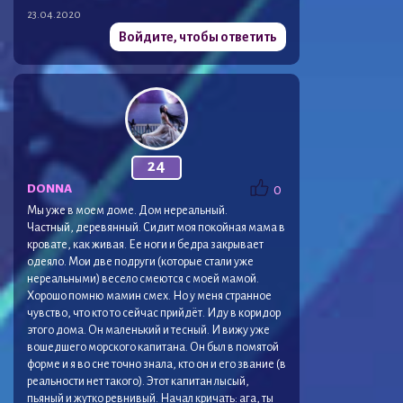
23.04.2020
Войдите, чтобы ответить
24
DONNA
0
Мы уже в моем доме. Дом нереальный.
Частный, деревянный. Сидит моя покойная мама в
кровате, как живая. Ее ноги и бедра закрывает
одеяло. Мои две подруги (которые стали уже
нереальными) весело смеются с моей мамой.
Хорошо помню мамин смех. Но у меня странное
чувство, что кто то сейчас прийдёт. Иду в коридор
этого дома. Он маленький и тесный. И вижу уже
вошедшего морского капитана. Он был в помятой
форме и я во сне точно знала, кто он и его звание (в
реальности нет такого). Этот капитан лысый,
пьяный и жутко ревнивый. Начал кричать: ага, ты