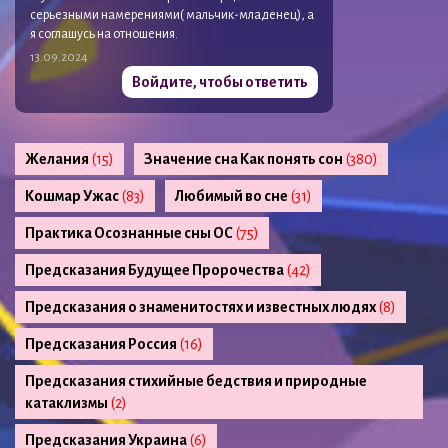
серьезными намерениями( мальчик-младенец), а
я соглашусь на отношения.
13.09.2024
Войдите, чтобы ответить
Желания
(15)
Значение сна Как понять сон
(380)
Кошмар Ужас
(83)
Любимый во сне
(31)
Практика Осознанные сны ОС
(75)
Предсказания Будущее Пророчества
(42)
Предсказания о знаменитостях и известных людях
(8)
Предсказания Россия
(16)
Предсказания стихийные бедствия и природные
катаклизмы
(2)
Предсказания Украина
(6)