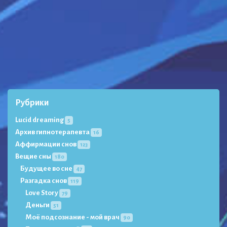
Рубрики
Lucid dreaming
5
Архив гипнотерапевта
16
Аффирмации снов
123
Вещие сны
180
Будущее во сне
47
Разгадка снов
119
Love Story
79
Деньги
51
Моё подсознание - мой врач
90