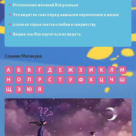
Исполнение желаний Всё реально
Что видят во снах перед важными переменами в жизни
5 снов которые снятся к любви и замужеству
Вещие сны Как научиться их видеть
Сонник Магикума
А
Б
В
Г
Д
Е
Ж
З
И
К
Л
М
Н
О
П
Р
С
Т
У
Ф
Х
Ц
Ч
Ш
Щ
Э
Ю
Я