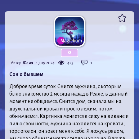
0
Автор:
Юлия
13.09.2024
423
1
Сон о бывшем
Доброе время суток. Снится мужчина, с которым
было знакомство 2 месяца назад в Реале, в данный
момент не общаемся. Снится дом, сначала мы на
двухспальной кровати просто лежим, потом
обнимаемся. Картинка меняется я сижу на диване и
пилю свои ногти, мужчина находится на кровати,
торс оголен, он зовет меня к себе. Я ложусь рядом,
мы снова обнимаемся так тепло и хорошо. Вдруг в