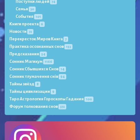
Поступки людей
74
Семья
30
События
101
Книги проекта
6
Новости
72
Перекресток Миров Книга
7
Практика осознанных снов
153
Предсказания
54
Сонник Магикум
1166
Сонник Сбывшихся Снов
14
Сонник тлумачення снів
94
Тайны звёзд
8
Тайны цивилизации
9
Таро Астрология Гороскопы Гадания
100
Форум толкования снов
372