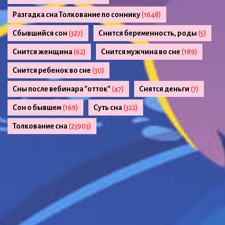
Разгадка сна Толкование по соннику
(1648)
Сбывшийся сон
(327)
Снится беременность, роды
(5)
Снится женщина
(62)
Снится мужчина во сне
(189)
Снится ребенок во сне
(30)
Сны после вебинара "отток"
(47)
Снятся деньги
(7)
Сон о бывшем
(169)
Суть сна
(322)
Толкование сна
(23903)