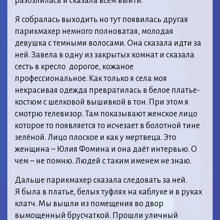
разозлилась и сказала всем выйти.
Я собралась выходить но тут появилась другая
парикмахер немного полноватая, молодая
девушка с темными волосами. Она сказала идти за
ней. Завела в одну из закрытых комнат и сказала
сесть в кресло дорогое, кожаное
профессиональное. Как только я села моя
некрасивая одежда превратилась в белое платье-
костюм с шелковой вышивкой в тон. При этом я
смотрю телевизор. Там показывают женское лицо
которое то появляется то исчезает в болотной тине
зелёной. Лицо плоское и как у мертвеца. Это
женщина – Юлия Фомина и она даёт интервью. О
чем – не помню. Людей с таким именем не знаю.
Дальше парикмахер сказала следовать за ней.
Я была в платье, белых туфлях на каблуке и в руках
клатч. Мы вышли из помещения во двор
вымощенный брусчаткой. Прошли уличный