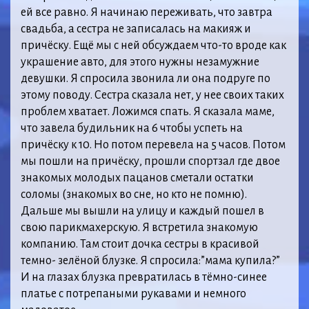
ей все равно. Я начинаю переживать, что завтра
свадьба, а сестра не записалась на макияж и
причёску. Ещё мы с ней обсуждаем что-то вроде как
украшение авто, для этого нужны незамужние
девушки. Я спросила звонила ли она подруге по
этому поводу. Сестра сказала нет, у нее своих таких
проблем хватает. Ложимся спать. Я сказала маме,
что завела будильник на 6 чтобы успеть на
причёску к 10. Но потом перевела на 5 часов. Потом
мы пошли на причёску, прошли спортзал где двое
знакомых молодых пацанов сметали остатки
соломы (знакомых во сне, но кто не помню).
Дальше мы вышли на улицу и каждый пошел в
свою парикмахерскую. Я встретила знакомую
компанию. Там стоит дочка сестры в красивой
темно- зелёной блузке. Я спросила:”мама купила?”
И на глазах блузка превратилась в тёмно-синее
платье с потрепаными рукавами и немного