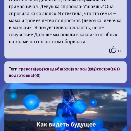
гримасничал. Девушка спросила: Узнаешь? Она
спросила как о людях. Я ответила, что это семья –
мама и трое ее детей подростков (девочка, девочка
и мальчик.. Я почувствовала жалость, но не
сочувствие.Дальше мы пошли в какой-то особняк
на холме,но сон на этом оборвался .
0
Теги:
тревога
(934)
свадьба
(620)
волосы
(585)
сестра
(561)
подготовка
(98)