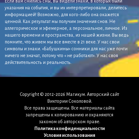
Если вам снились сны, вы видели знаки, в которых были
указания на события, и вы их интерпретировали, делитесь
информацией! Возможно, для кого-либо она окажется
ценной. Как результат мы получим значения снов. Не
аллегорическое и эфемерное, а персональное, личное. Из
нашего времени и пространства, из нашей жизни. Вы ведь
помните, что живем мы все вместе в 21 веке. У нас свои
символы и знаки. «Бабушкины» сонники для нас уже почти
ничего не значат, потому что « не работают». У нас своя
действительность и реальность.
Copyright © 2012-2026 Магикум. Авторский сайт
Виктории Соколовой.
Все права защищены. Все материалы сайта
запрещены к копированию и охраняются
законом об авторском праве.
Политика конфиденциальности
Условия использования