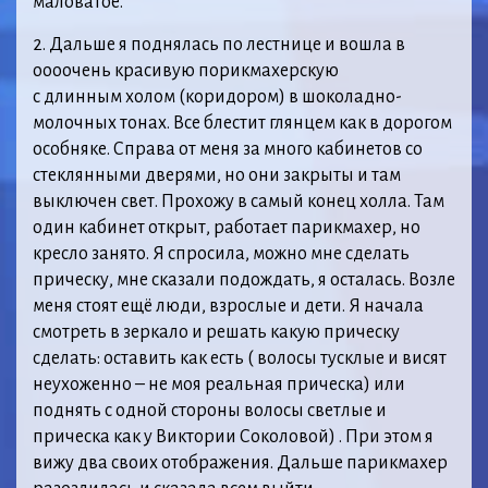
маловатое.
2. Дальше я поднялась по лестнице и вошла в
оооочень красивую порикмахерскую
с длинным холом (коридором) в шоколадно-
молочных тонах. Все блестит глянцем как в дорогом
особняке. Справа от меня за много кабинетов со
стеклянными дверями, но они закрыты и там
выключен свет. Прохожу в самый конец холла. Там
один кабинет открыт, работает парикмахер, но
кресло занято. Я спросила, можно мне сделать
прическу, мне сказали подождать, я осталась. Возле
меня стоят ещё люди, взрослые и дети. Я начала
смотреть в зеркало и решать какую прическу
сделать: оставить как есть ( волосы тусклые и висят
неухоженно – не моя реальная прическа) или
поднять с одной стороны волосы светлые и
прическа как у Виктории Соколовой) . При этом я
вижу два своих отображения. Дальше парикмахер