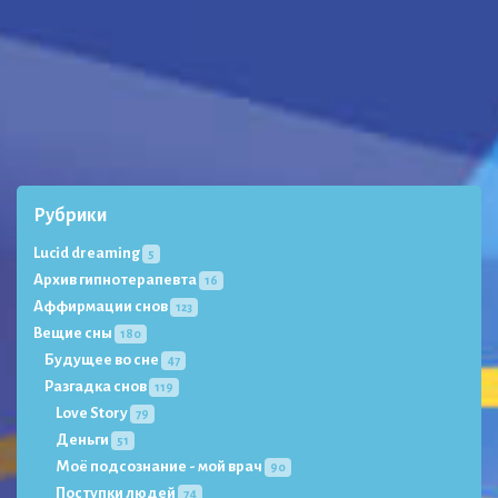
Рубрики
Lucid dreaming
5
Архив гипнотерапевта
16
Аффирмации снов
123
Вещие сны
180
Будущее во сне
47
Разгадка снов
119
Love Story
79
Деньги
51
Моё подсознание - мой врач
90
Поступки людей
74