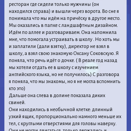
ресторан где сидели только мужчины (он
находился справа) и вышли через ворота. Во сне я
понимала что мы идём на причёску в другое место.
Мы оказались в папке с ландшафтным дизайном.
Идём по аллее и разговариваем. Она напомнила
мне, что помогала устраивать в школу . Но хоть мы
и заплатили (дали взятку), директор не взял в
школу, а взял свою знакомую Оксану Соковскую. Я
поняла, что речь идёт о дочке. ( В реале год назад
мы хотели отдать ее в школу с изучением
английского языка, но не получилось) С разговора
я поняла, что мы знакомы, но я не могла вспомнить
кто это)
Дальше она слева в долине показала диких
свиней.
Они находились в необычной клетке: длинный
узкий ящик, пропорционально намного меньше их
тел, с круглыми отверстиями для головы наверху.
Они не могли двигаться, только держались и