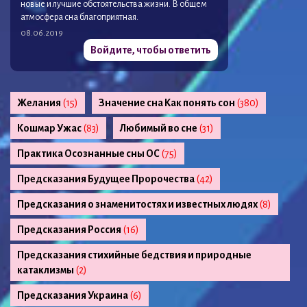
новые и лучшие обстоятельства жизни. В общем
атмосфера сна благоприятная.
08.06.2019
Войдите, чтобы ответить
Желания
(15)
Значение сна Как понять сон
(380)
Кошмар Ужас
(83)
Любимый во сне
(31)
Практика Осознанные сны ОС
(75)
Предсказания Будущее Пророчества
(42)
Предсказания о знаменитостях и известных людях
(8)
Предсказания Россия
(16)
Предсказания стихийные бедствия и природные
катаклизмы
(2)
Предсказания Украина
(6)