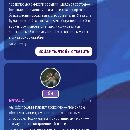
предопределённости событий. Свадьба сестры —
большие перемены в ее жизни из-за которых она
будет очень переживать, стресс и апатия. Я завела
будильник на 6, а потом на 5,чтобы успеть к 10. Это
время. Сон приснился в мае, я сомневалась
рассказать ей о сне или нет. Я рассказала в мае. 10
это наверное октябрь.
08.06.2019
Войдите, чтобы ответить
64
NATALIE
0
Мы обе пошли в парикмахерскую — поменяем
образ мышления, емоции, но каждая своим
способом. Подниматься по лестнице для меня —
это улучшится настроение. Вошла в
парикмахерскую — какой-то период жизни , судя