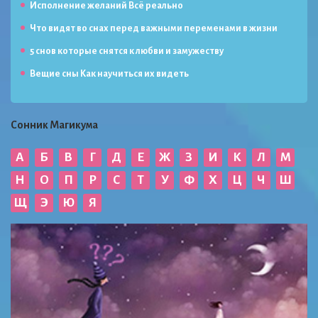
Исполнение желаний Всё реально
Что видят во снах перед важными переменами в жизни
5 снов которые снятся к любви и замужеству
Вещие сны Как научиться их видеть
Сонник Магикума
А
Б
В
Г
Д
Е
Ж
З
И
К
Л
М
Н
О
П
Р
С
Т
У
Ф
Х
Ц
Ч
Ш
Щ
Э
Ю
Я