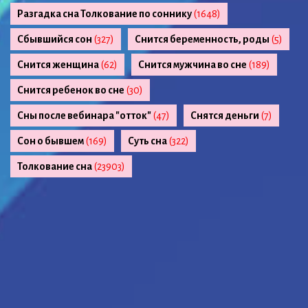
Разгадка сна Толкование по соннику
(1648)
Сбывшийся сон
(327)
Снится беременность, роды
(5)
Снится женщина
(62)
Снится мужчина во сне
(189)
Снится ребенок во сне
(30)
Сны после вебинара "отток"
(47)
Снятся деньги
(7)
Сон о бывшем
(169)
Суть сна
(322)
Толкование сна
(23903)