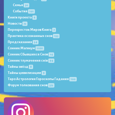
Семья
30
События
101
Книги проекта
6
Новости
72
Перекресток Миров Книга
7
Практика осознанных снов
153
Предсказания
54
Сонник Магикум
1166
Сонник Сбывшихся Снов
14
Сонник тлумачення снів
94
Тайны звёзд
8
Тайны цивилизации
9
Таро Астрология Гороскопы Гадания
100
Форум толкования снов
372