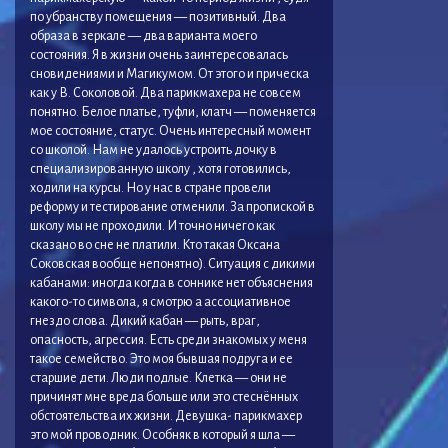
по убранству помещения — позитивный. Два
образа в зеркале — два варианта моего
состояния. Я в жизни очень заинтересовалась
сновидениями и Магикумом. От этого и прическа
как у В. Соколовой. Два парикмахера не совсем
понятно. Белое платье, туфли, клатч — поменяется
мое состояние, статус. Очень интересный момент
со школой. Нам не удалось устроить дочку в
специализированную школу , хотя готовились,
ходили на курсы. Но у нас в стране провели
реформу и тестирование отменили. За пропиской в
школу мы не проходили. И точно ничего как
сказано во сне не платили. Кто такая Оксана
Соковская вообще непонятно). Ситуация с дикими
кабанами: иногда когда в соннике нет объяснения
какого-то символа, я смотрю а ассоциативное
гнездо слова. Дикий кабан — рыть, враг,
опасность, агрессия. Есть среди знакомых у меня
такое семейство. Это моя бывшая подруга и ее
старшие дети. Люди подлые. Клетка — они не
причинят мне вреда больше или это стеснённых
обстоятельства их жизни. Девушка- парикмахер
это мой проводник. Особняк в который я шла —