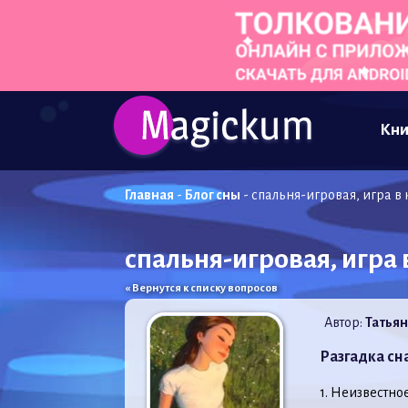
Кни
Главная
-
Блог сны
-
спальня-игровая, игра в
спальня-игровая, игра 
« Вернутся к списку вопросов
Автор:
Татьян
Разгадка сн
1. Неизвестное