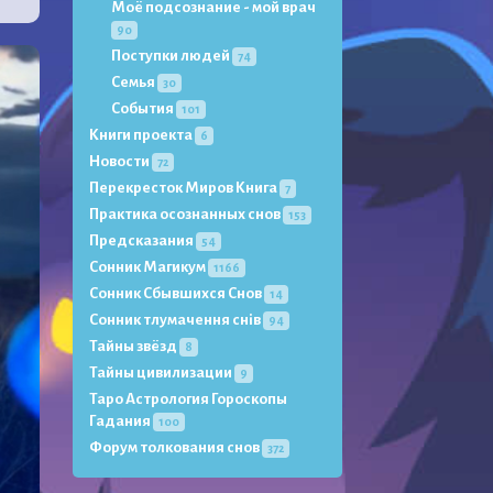
Моё подсознание - мой врач
90
Поступки людей
74
Семья
30
События
101
Книги проекта
6
Новости
72
Перекресток Миров Книга
7
Практика осознанных снов
153
Предсказания
54
Сонник Магикум
1166
Сонник Сбывшихся Снов
14
Сонник тлумачення снів
94
Тайны звёзд
8
Тайны цивилизации
9
Таро Астрология Гороскопы
Гадания
100
Форум толкования снов
372