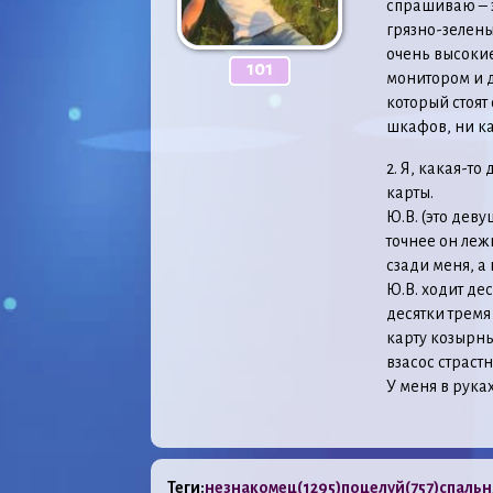
спрашиваю – э
грязно-зелены
очень высокие
101
монитором и 
который стоят
шкафов, ни ка
2. Я, какая-то
карты.
Ю.В. (это деву
точнее он леж
сзади меня, а
Ю.В. ходит дес
десятки тремя
карту козырным
взасос страст
У меня в руках
Теги:
незнакомец
(1295)
поцелуй
(757)
спальн