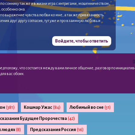
 по соннику так же и в жизни игра с интригами, мошенничеством,
, особенно она.
его выражение чувства любви ко мне, а так же привязанность.
ения друг другу согласия, тут уже и про взаимную любовь и
Войдите, чтобы ответить
редположу, что состоится между вами личное общение, разговор по инициатив
 для вас обоих.
сон
(381)
Кошмар Ужас
(84)
Любимый во сне
(31)
сказания Будущее Пророчества
(42)
х людях
(8)
Предсказания Россия
(16)