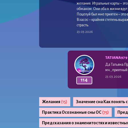
желания. Игральные карты – это
обманом. Они оба в жизни врут
Поцелуй был мне приятен – это 
Взасос – крайняя степень выраж
страсть.
23.03.2026
TATIANА979
Дд Татьяна П
мч., приятный
23.03.2026
114
Желания
(15)
Значение сна Как понять 
Практика Осознанные сны ОС
(75)
Пред
Предсказания о знаменитостях и известны