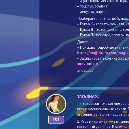
– игра в карты: десятка, козырь,
– поцелуй/объятия
– девушка, парень
Подберите значения по буквам
– Буква К – кровать, комната, к
– Буква Д – дверь, диван, дере
– Буква П – поцелуй, потолок, п
Далее:
– Поискать подробные значени
https://magickum.com/magi
– Зафиксировать сон и свои ощ
snov-onlajn
23.03.2026
ТАТЬЯНА Х.
1. Первый сон показал мне сост
игры и эмоциональные качели. Г
старение, увядание – касается 
101
2. Игра в карты – тут уже я прин
пассивный участник. В выигрыше