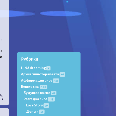
 в
 а
ги
Рубрики
и
Lucid dreaming
5
Архив гипнотерапевта
16
Аффирмации снов
123
Вещие сны
180
Будущее во сне
47
Разгадка снов
119
Love Story
79
Деньги
51