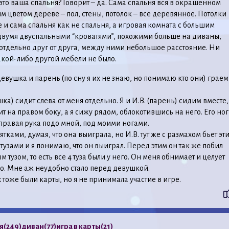
то ваша спальня? Говорит – да. Сама спальня вся в окрашенном
м цветом дереве – пол, стены, потолок – все деревянное. Потолки
 и сама спальня как не спальня, а игровая комната с большим
двумя двуспальными “кроватями”, похожими больше на диваны,
 отдельно друг от друга, между ними небольшое расстояние. Ни
кой-либо другой мебели не было.
 девушка и парень (по сну я их не знаю, но понимаю кто они) граем
шка) сидит слева от меня отдельно. Я и И.В. (парень) сидим вместе,
ит на правом боку, а я сижу рядом, облокотившись на него. Его но
 правая рука подо мной, под моими ногами.
ятками, думая, что она выиграла, но И.В. тут же с размахом бьет эт
 тузами и я понимаю, что он выиграл. Перед этим он так же побил
 тузом, то есть все 4 туза были у него. Он меня обнимает и целует
но. Мне аж неудобно стало перед девушкой.
 тоже были карты, но я не принимала участие в игре.
я
(249)
диван
(77)
игра в карты
(21)