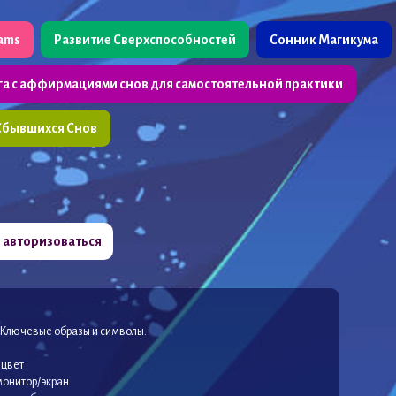
eams
Развитие Сверхспособностей
Сонник Магикума
га с аффирмациями снов для самостоятельной практики
Сбывшихся Снов
о
авторизоваться
.
 Ключевые образы и символы:
 цвет
 монитор/экран