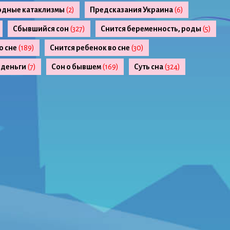
одные катаклизмы
(2)
Предсказания Украина
(6)
Сбывшийся сон
(327)
Снится беременность, роды
(5)
о сне
(189)
Снится ребенок во сне
(30)
 деньги
(7)
Сон о бывшем
(169)
Суть сна
(324)