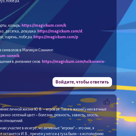
 туз; победа
:
арты, козырь:
https://magickum.com/k
во, десятка, девушка:
https://magickum.com/d
ол, парень, победа:
https://magickum.com/p
я символов в Магикум Соннике:
kum-sonnik
ущения в дневнике снов:
https://magickum.com/tolkovanie-
Войдите, чтобы ответить
ояние личной жизни Ю.В. – игровая. Так и в жизни у них вечные
рязно-зеленый цвет – болезни, ревность, зависть, злость,
их отношений.
имаю участие в их игре, но активные “игроки” – это они, я
 останется И.В., причем у него и 4 туза были – к исполнению