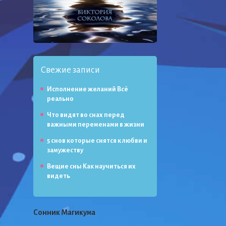
Свежие записи
Исполнение желаний Всё
реально
Что видят во снах перед
важными переменами в жизни
5 снов которые снятся к любви и
замужеству
Вещие сны Как научиться их
видеть
Сонник Магикума