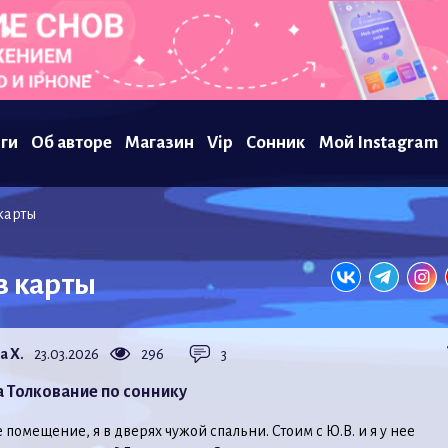
ги
Об авторе
Магазин
Vip
Сонник
Мой Instagram
 карты
в карты
а Х.
23.03.2026
296
3
а Толкование по соннику
 помещение, я в дверях чужой спальни. Стоим с Ю.В. и я у нее