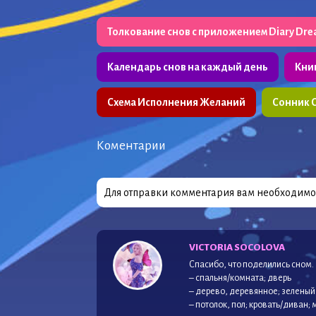
Толкование снов с приложением Diary Dr
Календарь снов на каждый день
Кни
Схема Исполнения Желаний
Сонник 
Коментарии
Для отправки комментария вам необходим
VICTORIA SOCOLOVA
Спасибо, что поделились сном.
– спальня/комната; дверь
– дерево, деревянное; зеленый
– потолок, пол; кровать/диван;