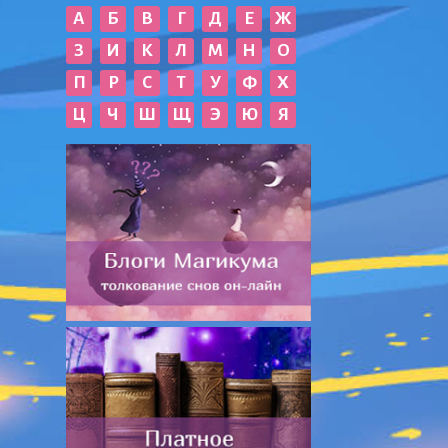
А
Б
В
Г
Д
Е
Ж
З
И
К
Л
М
Н
О
П
Р
С
Т
У
Ф
Х
Ц
Ч
Ш
Щ
Э
Ю
Я