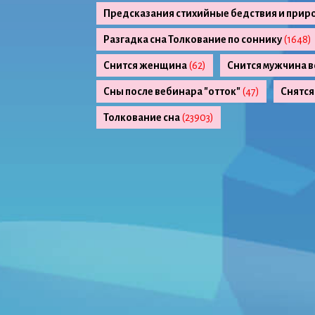
Предсказания стихийные бедствия и прир
Разгадка сна Толкование по соннику
(1648)
Снится женщина
(62)
Снится мужчина в
Сны после вебинара "отток"
(47)
Снятся
Толкование сна
(23903)