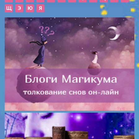
Щ
Э
Ю
Я