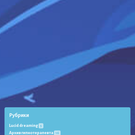
Рубрики
Lucid dreaming
5
Архив гипнотерапевта
16