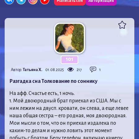
Написать сон
Авторизация
101
Автор:
Татьяна Х.
01.08.2025
217
1
Разгадка сна Толкование по соннику
На афф. Счастье есть, 1 ночь.
1. Мой двоюродный брат приехал из США. Мы с
ним лежим на двусп. кровати, он слева, а еще левее
наша общая сестра – его родная, моя двоюродная.
Мои мысли о том, что он приехал издалека по
каким-то делам и нужно ловить этот момент
побыть с братом. Беру телефон, включаю камеру,