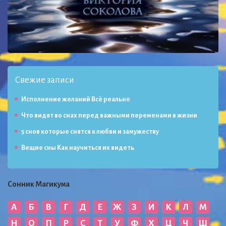
Свежие записи
Исполнение желаний Всё реально
Что видят во снах перед важными переменами в жизни
5 снов которые снятся к любви и замужеству
Вещие сны Как научиться их видеть
Сонник Магикума
А
Б
В
Г
Д
Е
Ж
З
И
К
Л
М
Н
О
П
Р
С
Т
У
Ф
Х
Ц
Ч
Ш