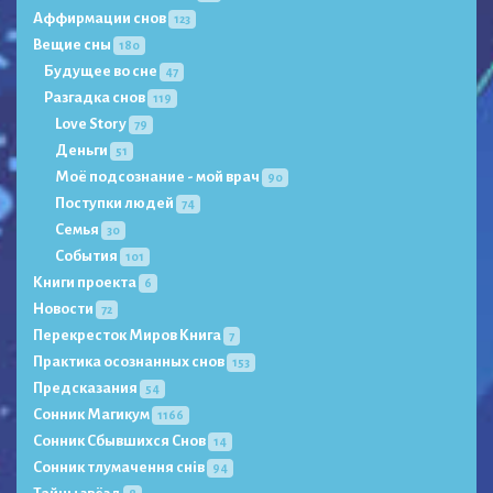
Аффирмации снов
123
Вещие сны
180
Будущее во сне
47
Разгадка снов
119
Love Story
79
Деньги
51
Моё подсознание - мой врач
90
Поступки людей
74
Семья
30
События
101
Книги проекта
6
Новости
72
Перекресток Миров Книга
7
Практика осознанных снов
153
Предсказания
54
Сонник Магикум
1166
Сонник Сбывшихся Снов
14
Сонник тлумачення снів
94