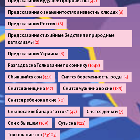
Предсказания Будущее Пророчества
(42)
Предсказания о знаменитостях и известных людях
(8)
Предсказания Россия
(16)
Предсказания стихийные бедствия и природные
катаклизмы
(2)
Предсказания Украина
(6)
Разгадка сна Толкование по соннику
(1648)
Сбывшийся сон
(327)
Снится беременность, роды
(5)
Снится женщина
(62)
Снится мужчина во сне
(189)
Снится ребенок во сне
(30)
Сны после вебинара "отток"
(47)
Снятся деньги
(7)
Сон о бывшем
(169)
Суть сна
(322)
Толкование сна
(23903)