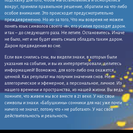
вокруг, приняли правильное решение, обратили на что-либо
особое внимание. Это происходит предусмотрительно
преждевременно. Но из-за того, Что мы вовремя не можем
понять язык символов своего «я», его усилия проходят даром.
и так – до следующего раза. Не летите. Остановитесь. Иначе
не было, нет и не будет иметь смыла обладать таким даром.
Даром предвидения во сне.
Если вам снились сны, вы видели знаки, в которых были
указания на события, и вы их интерпретировали, делитесь
информацией! Возможно, для кого-либо она окажется
ценной. Как результат мы получим значения снов. Не
аллегорическое и эфемерное, а персональное, личное. Из
нашего времени и пространства, из нашей жизни. Вы ведь
помните, что живем мы все вместе в 21 веке. У нас свои
символы и знаки. «Бабушкины» сонники для нас уже почти
ничего не значат, потому что « не работают». У нас своя
действительность и реальность.