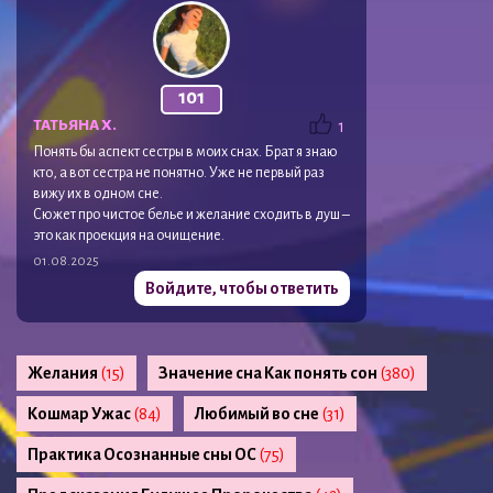
101
ТАТЬЯНА Х.
1
Понять бы аспект сестры в моих снах. Брат я знаю
кто, а вот сестра не понятно. Уже не первый раз
вижу их в одном сне.
Сюжет про чистое белье и желание сходить в душ –
это как проекция на очищение.
01.08.2025
Войдите, чтобы ответить
Желания
(15)
Значение сна Как понять сон
(380)
Кошмар Ужас
(84)
Любимый во сне
(31)
Практика Осознанные сны ОС
(75)