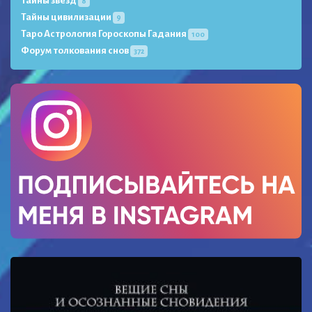
Тайны звёзд
8
Тайны цивилизации
9
Таро Астрология Гороскопы Гадания
100
Форум толкования снов
372