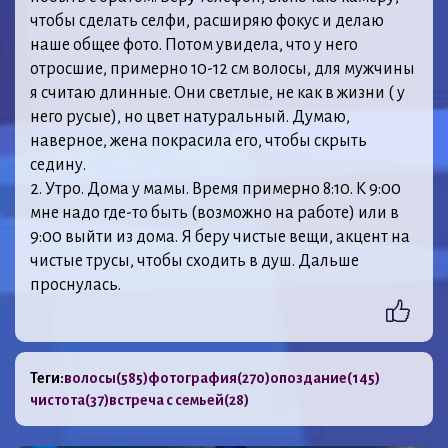
чтобы сделать селфи, расширяю фокус и делаю
наше общее фото. Потом увидела, что у него
отросшие, примерно 10-12 см волосы, для мужчины
я считаю длинные. Они светлые, не как в жизни ( у
него русые), но цвет натуральный. Думаю,
наверное, жена покрасила его, чтобы скрыть
седину.
2. Утро. Дома у мамы. Время примерно 8:10. К 9:00
мне надо где-то быть (возможно на работе) или в
9:00 выйти из дома. Я беру чистые вещи, акцент на
чистые трусы, чтобы сходить в душ. Дальше
проснулась.
Теги:
волосы
(585)
фотография
(270)
опоздание
(145)
чистота
(37)
встреча с семьей
(28)