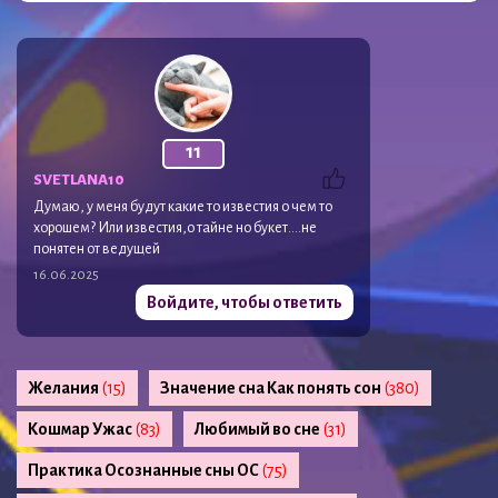
11
SVETLANA10
Думаю, у меня будут какие то известия о чем то
хорошем? Или известия,о тайне но букет….не
понятен от ведущей
16.06.2025
Войдите, чтобы ответить
Желания
(15)
Значение сна Как понять сон
(380)
Кошмар Ужас
(83)
Любимый во сне
(31)
Практика Осознанные сны ОС
(75)