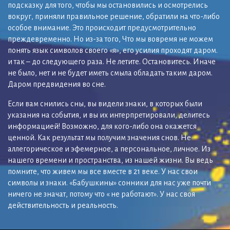
подсказку для того, чтобы мы остановились и осмотрелись
вокруг, приняли правильное решение, обратили на что-либо
особое внимание. Это происходит предусмотрительно
преждевременно. Но из-за того, Что мы вовремя не можем
понять язык символов своего «я», его усилия проходят даром.
и так – до следующего раза. Не летите. Остановитесь. Иначе
не было, нет и не будет иметь смыла обладать таким даром.
Даром предвидения во сне.
Если вам снились сны, вы видели знаки, в которых были
указания на события, и вы их интерпретировали, делитесь
информацией! Возможно, для кого-либо она окажется
ценной. Как результат мы получим значения снов. Не
аллегорическое и эфемерное, а персональное, личное. Из
нашего времени и пространства, из нашей жизни. Вы ведь
помните, что живем мы все вместе в 21 веке. У нас свои
символы и знаки. «Бабушкины» сонники для нас уже почти
ничего не значат, потому что « не работают». У нас своя
действительность и реальность.