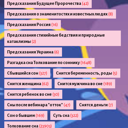
Предсказания Будущее Пророчества
(42)
Предсказания о знаменитостях и известных людях
(8)
Предсказания Россия
(16)
Предсказания стихийные бедствия и природные
катаклизмы
(2)
Предсказания Украина
(6)
Разгадка сна Толкование по соннику
(1648)
Сбывшийся сон
(327)
Снится беременность, роды
(5)
Снится женщина
(62)
Снится мужчина во сне
(189)
Снится ребенок во сне
(30)
Сны после вебинара "отток"
(47)
Снятся деньги
(7)
Сон о бывшем
(169)
Суть сна
(322)
Толкование сна
(23903)