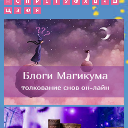
Н
О
П
Р
С
Т
У
Ф
Х
Ц
Ч
Ш
Щ
Э
Ю
Я