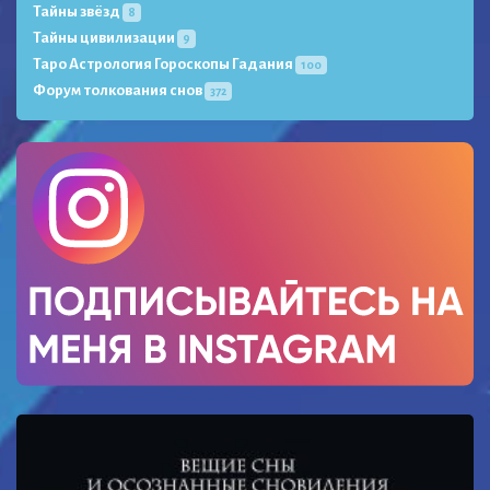
Тайны звёзд
8
Тайны цивилизации
9
Таро Астрология Гороскопы Гадания
100
Форум толкования снов
372