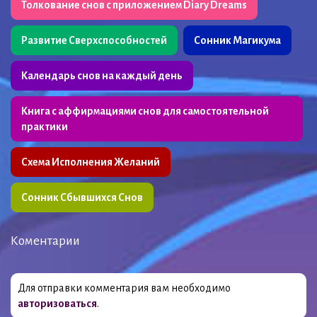
Толкование снов с приложением Diary Dreams
Развитие Сверхспособностей
Сонник Магикума
Календарь снов на каждый день
Книга с аффирмациями снов для самостоятельной
практики
Схема Исполнения Желаний
Сонник Сбывшихся Снов
Коментарии
Для отправки комментария вам необходимо
авторизоваться
.