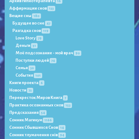
Архив гипнотерапевта
16
Аффирмации снов
123
Вещие сны
180
Будущее во сне
47
Разгадка снов
119
Love Story
79
Деньги
51
Моё подсознание - мой врач
90
Поступки людей
74
Семья
30
События
101
Книги проекта
6
Новости
72
Перекресток Миров Книга
7
Практика осознанных снов
153
Предсказания
54
Сонник Магикум
1166
Сонник Сбывшихся Снов
14
Сонник тлумачення снів
94