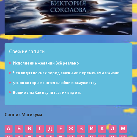
Свежие записи
Исполнение желаний Всё реально
Что видят во снах перед важными переменами в жизни
5 снов которые снятся к любви и замужеству
Вещие сны Как научиться их видеть
Сонник Магикума
А
Б
В
Г
Д
Е
Ж
З
И
К
Л
М