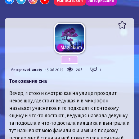
Написать сон
Авторизация
1
Автор:
svetlana19
15.06.2025
208
1
Толкование сна
Вечер, я стою и смотрю как на улице проходит
некое шоу,где стоит ведущая и в микрофон
называет учасников и те подходят к почтовому
ящику и что-то достают , ведущая назвала девушку
та подошла и что-то достала из ящика и выиграла и
тут называют мою фамилию и имя и я подхожу
передо мной стена на ней прикреплен почтовый