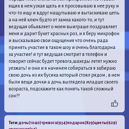
ящик в нем узкая щель и я просовываю в нее руку и
что-то ищу и вдруг нащупываю и вытаскиваю цепь
а на ней ключ будто от замка какого-то, и тут
ведущая обьявляет о моем выиграше поздравляет
меня и дарит букет красных роз, и я беру микрофон
и высказываю свои ощущения что очень рада
принять участие в таком шоу и очень благодарна
за участие! и тут ведущая смотрит в телефон и
говорит сейчас будет тревога,шахеды летят нужно
уезжать! и они и я начинем собираться я забираю
свою дочь из их бусика который стоял рядом , в нем
были вещи дочки а дочь выглядела младше своего
возраста, подскажите как понять такой сложный
сон??
Теги:
дочь
(1040)
тревога
(934)
подарок
(829)
цветы
(629)
эвакуация
(34)