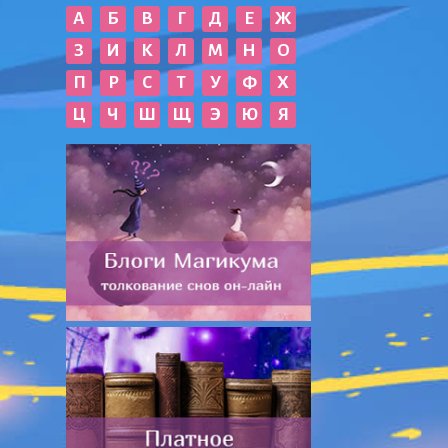
А
Б
В
Г
Д
Е
Ж
З
И
К
Л
М
Н
О
П
Р
С
Т
У
Ф
Х
Ц
Ч
Ш
Щ
Э
Ю
Я