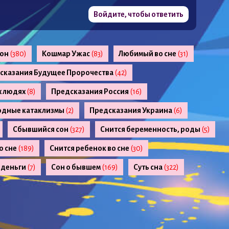
Войдите, чтобы ответить
сон
(380)
Кошмар Ужас
(83)
Любимый во сне
(31)
сказания Будущее Пророчества
(42)
х людях
(8)
Предсказания Россия
(16)
одные катаклизмы
(2)
Предсказания Украина
(6)
Сбывшийся сон
(327)
Снится беременность, роды
(5)
о сне
(189)
Снится ребенок во сне
(30)
 деньги
(7)
Сон о бывшем
(169)
Суть сна
(322)