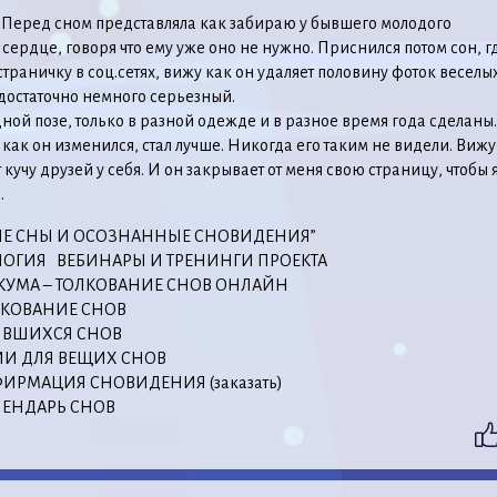
 Перед сном представляла как забираю у бывшего молодого
 сердце, говоря что ему уже оно не нужно. Приснился потом сон, гд
страничку в соц.сетях, вижу как он удаляет половину фоток веселых
 достаточно немного серьезный.
дной позе, только в разной одежде и в разное время года сделаны.
 как он изменился, стал лучше. Никогда его таким не видели. Вижу
 кучу друзей у себя. И он закрывает от меня свою страницу, чтобы 
.
ИЕ СНЫ И ОСОЗНАННЫЕ СНОВИДЕНИЯ”
ОГИЯ ВЕБИНАРЫ И ТРЕНИНГИ ПРОЕКТА
КУМА – ТОЛКОВАНИЕ СНОВ ОНЛАЙН
ЛКОВАНИЕ СНОВ
ЫВШИХСЯ СНОВ
И ДЛЯ ВЕЩИХ СНОВ
ИРМАЦИЯ СНОВИДЕНИЯ (заказать)
ЕНДАРЬ СНОВ