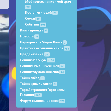
Моё подсознание - мой врач
90
Поступки людей
74
Семья
30
События
101
Книги проекта
6
Новости
72
Перекресток Миров Книга
7
Практика осознанных снов
153
Предсказания
54
Сонник Магикум
1166
Сонник Сбывшихся Снов
14
Сонник тлумачення снів
94
Тайны звёзд
8
Тайны цивилизации
9
Таро Астрология Гороскопы
Гадания
100
Форум толкования снов
372