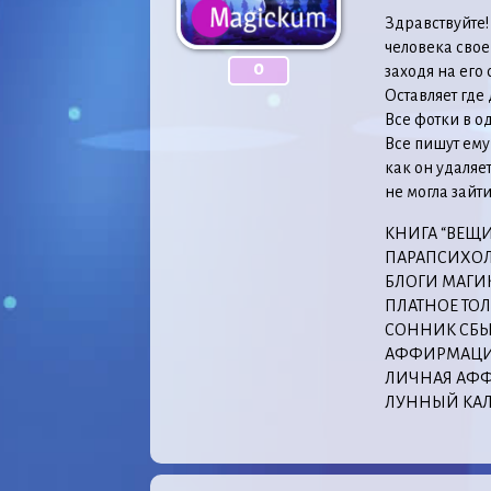
Здравствуйте!
человека свое
0
заходя на его 
Оставляет где
Все фотки в о
Все пишут ему
как он удаляет
не могла зайти
КНИГА “ВЕЩ
ПАРАПСИХОЛ
БЛОГИ МАГИ
ПЛАТНОЕ ТО
СОННИК СБ
АФФИРМАЦИ
ЛИЧНАЯ АФФ
ЛУННЫЙ КАЛ