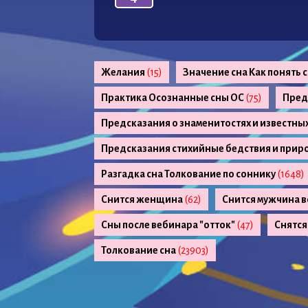
Желания
(15)
Значение сна Как понять 
Практика Осознанные сны ОС
(75)
Пред
Предсказания о знаменитостях и известны
Предсказания стихийные бедствия и прир
Разгадка сна Толкование по соннику
(1648)
Снится женщина
(62)
Снится мужчина в
Сны после вебинара "отток"
(47)
Снятся
Толкование сна
(23903)