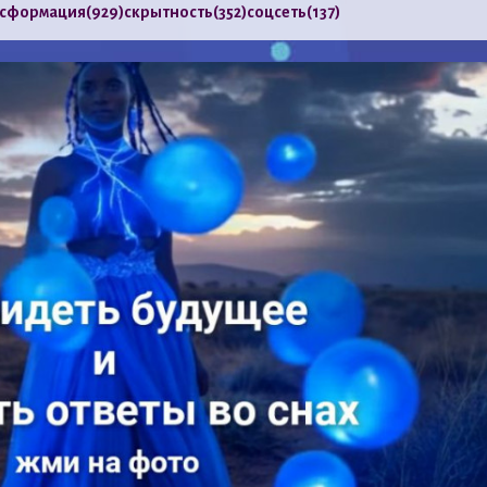
нсформация
(929)
скрытность
(352)
соцсеть
(137)