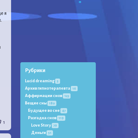
е я
.
я
Рубрики
Lucid dreaming
5
Архив гипнотерапевта
16
Аффирмации снов
123
Вещие сны
180
Будущее во сне
47
Разгадка снов
119
1
Love Story
79
Деньги
51