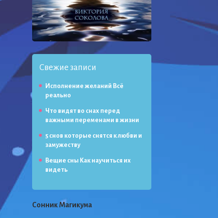
Свежие записи
Исполнение желаний Всё
реально
Что видят во снах перед
важными переменами в жизни
5 снов которые снятся к любви и
замужеству
Вещие сны Как научиться их
видеть
Сонник Магикума