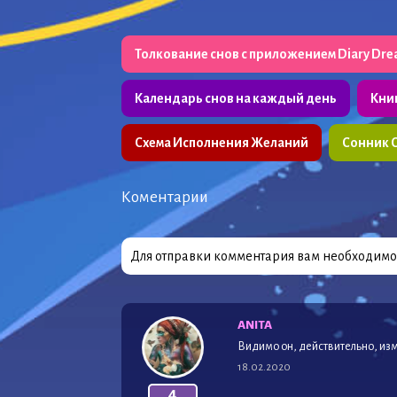
Толкование снов с приложением Diary Dr
Календарь снов на каждый день
Кни
Схема Исполнения Желаний
Сонник 
Коментарии
Для отправки комментария вам необходим
ANITA
Видимо он, действительно, изм
18.02.2020
4