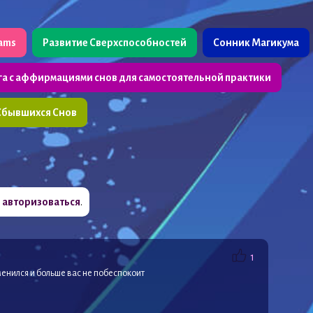
eams
Развитие Сверхспособностей
Сонник Магикума
га с аффирмациями снов для самостоятельной практики
Сбывшихся Снов
о
авторизоваться
.
1
енился и больше вас не побеспокоит