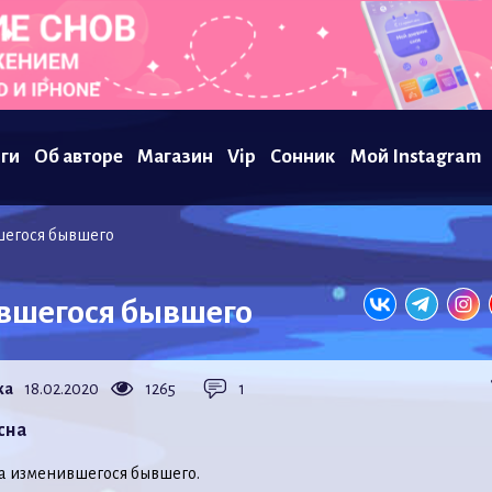
ги
Об авторе
Магазин
Vip
Сонник
Мой Instagram
шегося бывшего
ившегося бывшего
ka
18.02.2020
1265
1
сна
ла изменившегося бывшего.