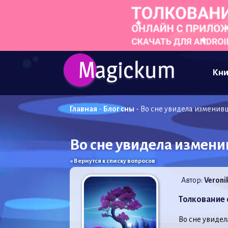
Кни
Главная
-
Блог сны
-
Во сне увидела изменив
Во сне увидела измен
« Вернутся к списку вопросов
Автор:
Veroni
Толкование 
Во сне увиде