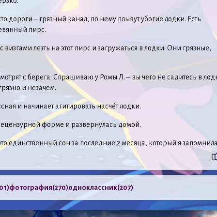
ерзко.
то дороги – грязный канал, по нему плывут убогие лодки. Есть
евянный пирс.
 визгами лезть на этот пирс и загружаться в лодки. Они грязные,
.
отрят с берега. Спрашиваю у Ромы Л. – вы чего не садитесь в лод
грязно и незачем.
сная и начинает агитировать насчёт лодки.
нецензурной форме и развернулась домой.
это единственный сон за последние 2 месяца, который я запомнила
01)
фотография
(270)
одноклассник
(207)