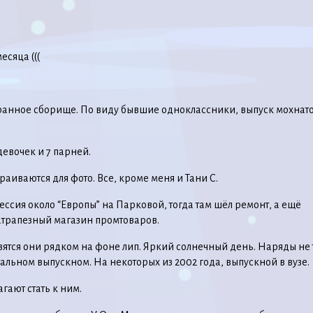
есяца (((
ранное сборище. По виду бывшие одноклассники, выпуск мохнат
девочек и 7 парней.
аиваются для фото. Все, кроме меня и Тани С.
ссия около “Европы” на Парковой, тогда там шёл ремонт, а ещё
атрапезный магазин промтоваров.
вятся они рядком на фоне лип. Яркий солнечный день. Наряды не 
еальном выпускном. На некоторых из 2002 года, выпускной в вузе.
гают стать к ним.