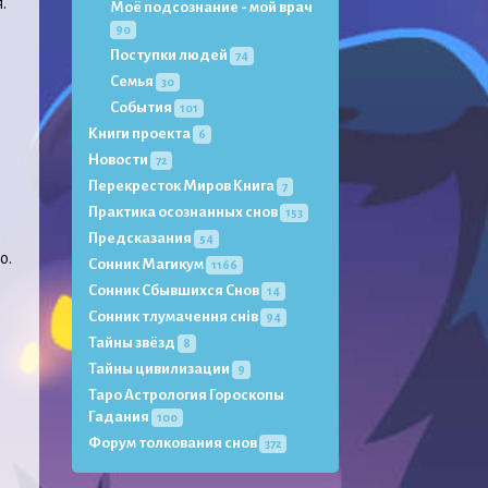
.
Моё подсознание - мой врач
90
Поступки людей
74
Семья
30
События
101
Книги проекта
6
Новости
72
Перекресток Миров Книга
7
Практика осознанных снов
153
Предсказания
54
о.
Сонник Магикум
1166
Сонник Сбывшихся Снов
14
Сонник тлумачення снів
94
Тайны звёзд
8
Тайны цивилизации
9
Таро Астрология Гороскопы
Гадания
100
Форум толкования снов
372