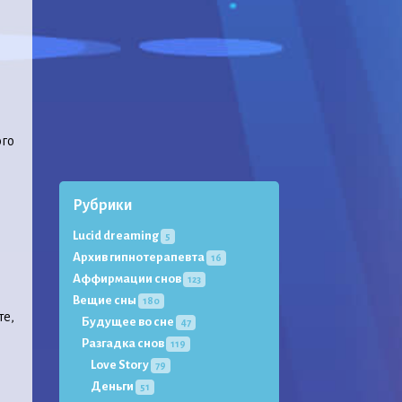
ого
Рубрики
Lucid dreaming
5
Архив гипнотерапевта
16
Аффирмации снов
123
Вещие сны
180
те,
Будущее во сне
47
Разгадка снов
119
Love Story
79
Деньги
51