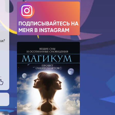
ки?
.