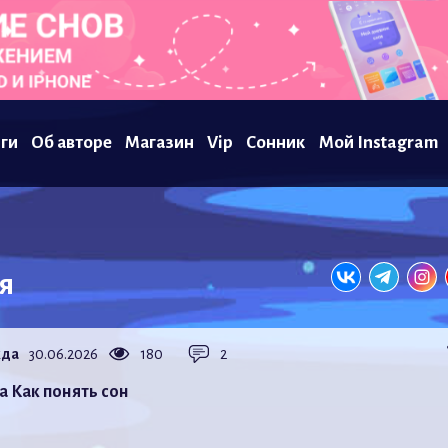
ги
Об авторе
Магазин
Vip
Сонник
Мой Instagram
я
да
30.06.2026
180
2
а Как понять сон