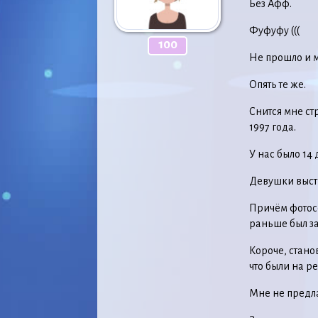
Без Афф.
Фуфуфу (((
100
Не прошло и м
Опять те же.
Снится мне ст
1997 года.
У нас было 14 
Девушки выстр
Причём фотосе
раньше был з
Короче, стано
что были на р
Мне не предла