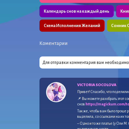
Календарь снов на каждый день
Кни
Схема Исполнения Желаний
Сонник 
Коментарии
Для отправки комментария вам необходим
VICTORIA SOCOLOVA
Привет! Спасибо, что поделили
📌 Вы можете разобрать этот 
снов
https://magickum.com/to
Так же, чтобы вам было проще р
выделила, со ссылками на их т
– Одно и то же платье (у Оли М.