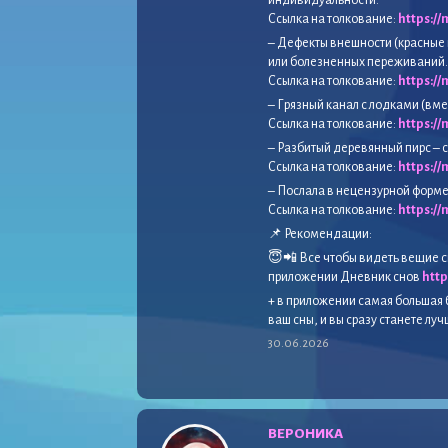
индивидуальности.
Ссылка на толкование:
https:/
– Дефекты внешности (красные 
или болезненных переживаний.
Ссылка на толкование:
https:/
– Грязный канал с лодками (вме
Ссылка на толкование:
https:/
– Разбитый деревянный пирс –
Ссылка на толкование:
https:/
– Послала в нецензурной форме 
Ссылка на толкование:
https:/
📌 Рекомендации:
😇📲 Все чтобы видеть вещие с
приложении Дневник снов
htt
+ в приложении самая большая 
ваш сны, и вы сразу станете лу
30.06.2026
ВЕРОНИКА