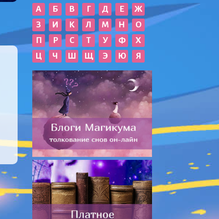
А
Б
В
Г
Д
Е
Ж
З
И
К
Л
М
Н
О
П
Р
С
Т
У
Ф
Х
Ц
Ч
Ш
Щ
Э
Ю
Я