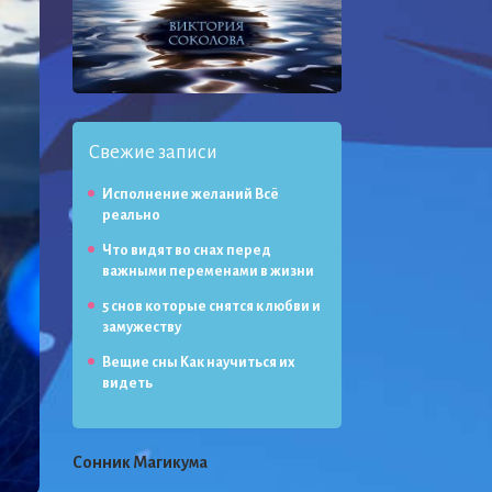
Свежие записи
Исполнение желаний Всё
реально
Что видят во снах перед
важными переменами в жизни
5 снов которые снятся к любви и
замужеству
Вещие сны Как научиться их
видеть
Сонник Магикума