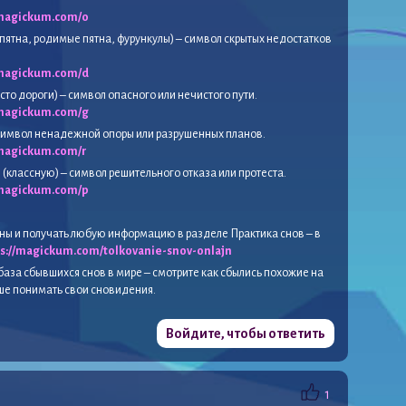
/magickum.com/o
пятна, родимые пятна, фурункулы) – символ скрытых недостатков
/magickum.com/d
сто дороги) – символ опасного или нечистого пути.
/magickum.com/g
 символ ненадежной опоры или разрушенных планов.
/magickum.com/r
(классную) – символ решительного отказа или протеста.
/magickum.com/p
ны и получать любую информацию в разделе Практика снов – в
ps://magickum.com/tolkovanie-snov-onlajn
база сбывшихся снов в мире – смотрите как сбылись похожие на
чше понимать свои сновидения.
Войдите, чтобы ответить
1