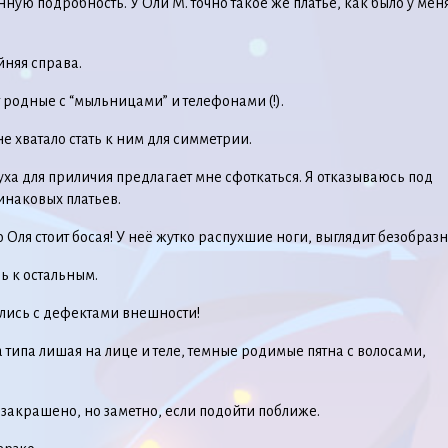
ную подробность. У Оли М. точно такое же платье, как было у меня
йняя справа.
 родные с “мыльницами” и телефонами (!).
е хватало стать к ним для симметрии.
ха для приличия предлагает мне сфоткаться. Я отказываюсь под
инаковых платьев.
о Оля стоит босая! У неё жутко распухшие ноги, выглядит безобразн
ь к остальным.
лись с дефектами внешности!
 типа лишая на лице и теле, темные родимые пятна с волосами,
 закрашено, но заметно, если подойти поближе.