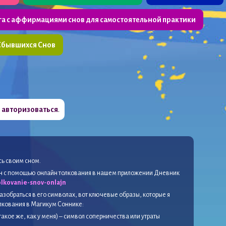
га с аффирмациями снов для самостоятельной практики
Сбывшихся Снов
о
авторизоваться
.
сь своим сном.
сон с помощью онлайн толкования в нашем приложении Дневник
lkovanie-snov-onlajn
азобраться в его символах, вот ключевые образы, которые я
олкования в Магикум Соннике:
 такое же, как у меня) – символ соперничества или утраты