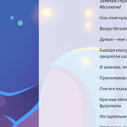
Замечаю стран
Абсолютно!
Она стоит кра
Вокруг бегают
Думаю – мне н
Бывшая классу
предлогом од
И замечаю, чт
Присмотрелас
Они все оказа
Красные пятна
фурункулы.
Это тщательно