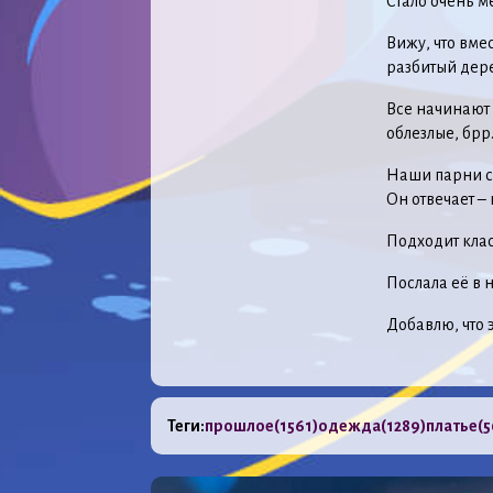
Стало очень м
Вижу, что вмес
разбитый дер
Все начинают с
облезлые, брр
Наши парни см
Он отвечает – 
Подходит клас
Послала её в 
Добавлю, что 
Теги:
прошлое
(1561)
одежда
(1289)
платье
(5