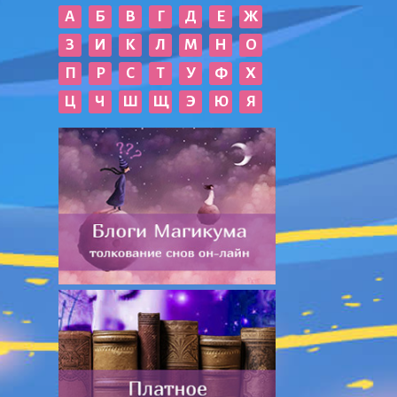
А
Б
В
Г
Д
Е
Ж
З
И
К
Л
М
Н
О
П
Р
С
Т
У
Ф
Х
Ц
Ч
Ш
Щ
Э
Ю
Я