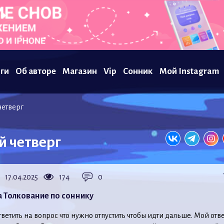
ги
Об авторе
Магазин
Vip
Сонник
Мой Instagram
четверг
 четверг
17.04.2025
174
0
а Толкование по соннику
ветить на вопрос что нужно отпустить чтобы идти дальше. Мой отве