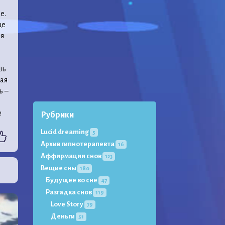
е.
ще
ая
шь
рая
ь –
е
Рубрики
Lucid dreaming
5
Архив гипнотерапевта
16
Аффирмации снов
123
Вещие сны
180
Будущее во сне
47
Разгадка снов
119
Love Story
79
Деньги
51