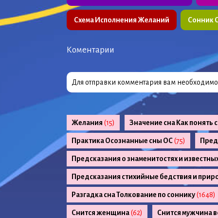
Схема Исполнения Желаний
Сонник 
Коментарии
Для отправки комментария вам необходим
Желания
(15)
Значение сна Как понять 
Практика Осознанные сны ОС
(75)
Пред
Предсказания о знаменитостях и известны
Предсказания стихийные бедствия и прир
Разгадка сна Толкование по соннику
(1648)
Снится женщина
(62)
Снится мужчина в