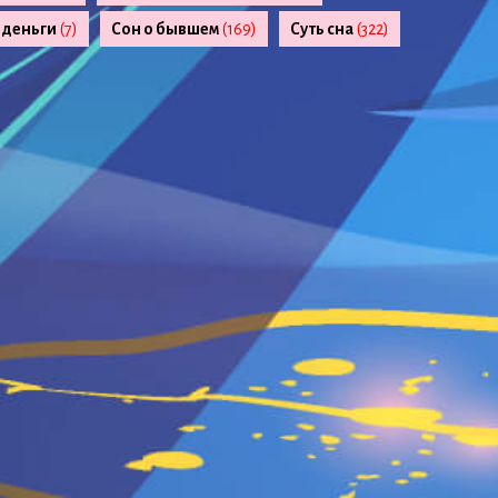
 деньги
(7)
Сон о бывшем
(169)
Суть сна
(322)