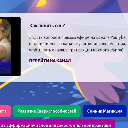
Как понять сон?
Задать вопрос в прямом эфире на канале YouTybe
(подпишитесь на канал и установите оповещения,
чтобы знать о начале трансляции прямого эфира)
ПЕРЕЙТИ НА КАНАЛ
eams
Развитие Сверхспособностей
Сонник Магикума
га с аффирмациями снов для самостоятельной практики