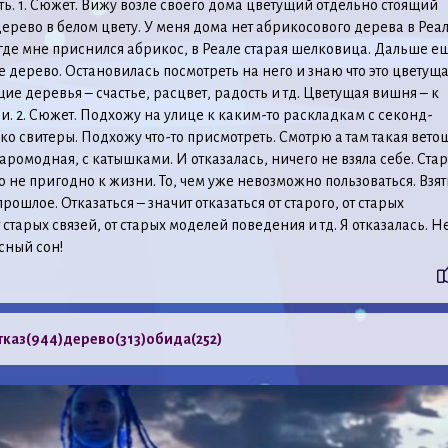
ть. 1. Сюжет. Вижу возле своего дома цветущий отдельно стоящий
дерево в белом цвету. У меня дома нет абрикосового дерева в Реал
 где мне приснился абрикос, в Реале старая шелковица. Дальше е
 дерево. Остановилась посмотреть на него и знаю что это цветущ
ие деревья – счастье, расцвет, радость и тд. Цветущая вишня – к
. 2. Сюжет. Подхожу на улице к каким-то раскладкам с секонд-
ько свитеры. Подхожу что-то присмотреть. Смотрю а там такая вето
аромодная, с катышками. И отказалась, ничего не взяла себе. Ста
то не пригодно к жизни. То, чем уже невозможно пользоваться. Взят
рошлое. Отказаться – значит отказаться от старого, от старых
старых связей, от старых моделей поведения и тд. Я отказалась. Н
сный сон!
тказ
(944)
дерево
(313)
обида
(252)