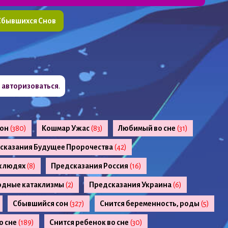
Сбывшихся Снов
о
авторизоваться
.
сон
(380)
Кошмар Ужас
(83)
Любимый во сне
(31)
сказания Будущее Пророчества
(42)
х людях
(8)
Предсказания Россия
(16)
одные катаклизмы
(2)
Предсказания Украина
(6)
Сбывшийся сон
(327)
Снится беременность, роды
(5)
о сне
(189)
Снится ребенок во сне
(30)