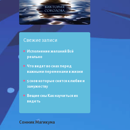
Свежие записи
Исполнение желаний Всё
реально
Что видят во снах перед
важными переменами в жизни
5 снов которые снятся к любви и
замужеству
Вещие сны Как научиться их
видеть
Сонник Магикума