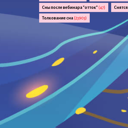
Сны после вебинара "отток"
(47)
Снятся
Толкование сна
(23903)