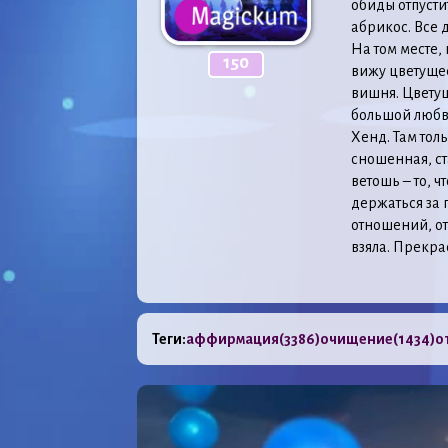
обиды отпусти
абрикос. Все 
На том месте,
150
вижу цветущее
вишня. Цветущ
большой любви
Хенд. Там тол
сношенная, ст
ветошь – то, ч
держаться за п
отношений, от 
взяла. Прекра
Теги:
аффирмация
(3386)
очищение
(1434)
о