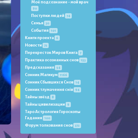
Моё подсознание - мой врач
90
Поступки людей
74
Семья
30
События
101
Книги проекта
6
Новости
72
Перекресток Миров Книга
7
Практика осознанных снов
153
Предсказания
54
Сонник Магикум
1166
Сонник Сбывшихся Снов
14
Сонник тлумачення снів
94
Тайны звёзд
8
Тайны цивилизации
9
Таро Астрология Гороскопы
Гадания
100
Форум толкования снов
372