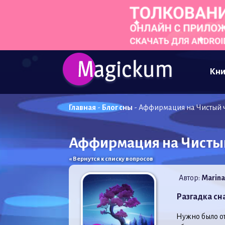
Кни
Главная
-
Блог сны
-
Аффирмация на Чистый 
Аффирмация на Чистый
« Вернутся к списку вопросов
Автор:
Marina
Разгадка сн
Нужно было от