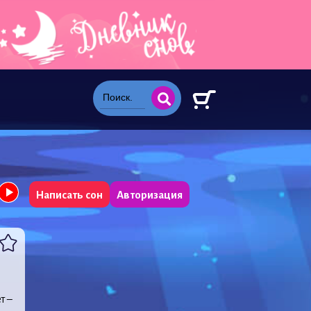
Написать сон
Авторизация
т –