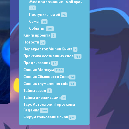
Моё подсознание - мой врач
90
Поступки людей
74
Семья
30
События
101
Книги проекта
6
Новости
72
Перекресток Миров Книга
7
Практика осознанных снов
153
Предсказания
54
Сонник Магикум
1166
Сонник Сбывшихся Снов
14
Сонник тлумачення снів
94
Тайны звёзд
8
Тайны цивилизации
9
Таро Астрология Гороскопы
Гадания
100
Форум толкования снов
372