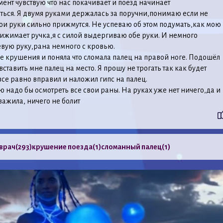
мент чувствую что нас покачивает и поезд начинает
ься. Я двумя руками держалась за поручни,понимаю если не
 мои руки сильно прижмутся. Не успеваю об этом подумать,как мою
ижимает ручка,я с силой выдергиваю обе руки. И немного
вую руку,рана немного с кровью.
е крушения и поняла что сломала палец на правой ноге. Подошёл
ставить мне палец на место. Я прошу не трогать так как будет
все равно вправил и наложил гипс на палец.
ю надо бы осмотреть все свои раны. На руках уже нет ничего,да и
 зажила, ничего не болит
врач
(293)
крушение поезда
(1)
сломанный палец
(1)