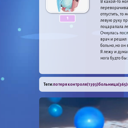
В какой-то мо
переворачиват
отпустить, то
1
левую руку пр
поцарапала ле
Очнулась посл
врач и решил в
больно,но он 
Я лежу и дума
нога будто бы
Теги:
потеря контроля
(1393)
больница
(365)