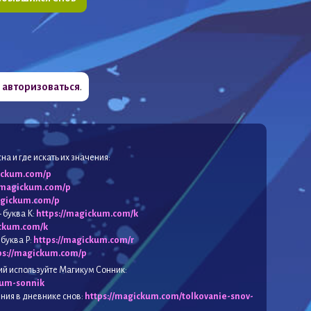
о
авторизоваться
.
а и где искать их значения:
ickum.com/p
//magickum.com/p
agickum.com/p
 буква К:
https://magickum.com/k
ickum.com/k
 буква Р:
https://magickum.com/r
ps://magickum.com/p
ий используйте Магикум Сонник:
kum-sonnik
ния в дневнике снов:
https://magickum.com/tolkovanie-snov-