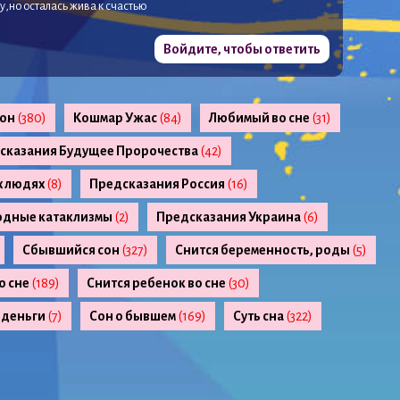
ру,но осталась жива к счастью
Войдите, чтобы ответить
сон
(380)
Кошмар Ужас
(84)
Любимый во сне
(31)
сказания Будущее Пророчества
(42)
х людях
(8)
Предсказания Россия
(16)
одные катаклизмы
(2)
Предсказания Украина
(6)
Сбывшийся сон
(327)
Снится беременность, роды
(5)
о сне
(189)
Снится ребенок во сне
(30)
 деньги
(7)
Сон о бывшем
(169)
Суть сна
(322)