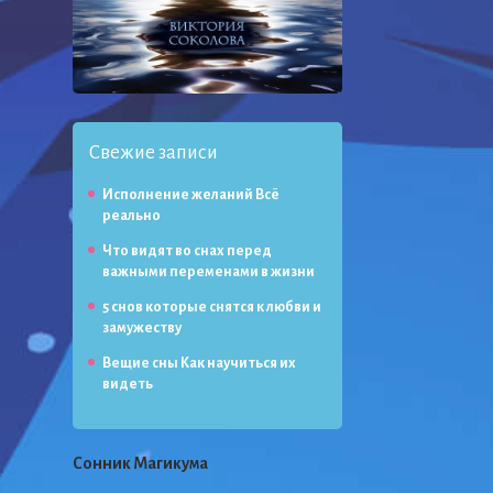
Свежие записи
Исполнение желаний Всё
реально
Что видят во снах перед
важными переменами в жизни
5 снов которые снятся к любви и
замужеству
Вещие сны Как научиться их
видеть
Сонник Магикума