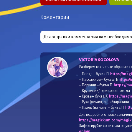
Коментарии
Для отправки комментария вам необходим
VICTORIA SOCOLOVA
Разберем ключевые образы из сн
– Поезд – буква П:
https://mag
– Пассажиры – буква П:
https:
– Поручни – буква П:
https://m
– Крушение/переворот поезда –
– Кровь – буква К:
https://mag
– Рука (левая), рана/царапина –
– Палец (на ноге) – буква П:
htt
Для подробного поиска значен
https://magickum.com/magi
Зафиксируйте сон и свои ощуще
onlajn