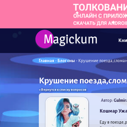
Кни
Главная
-
Блог сны
-
Крушение поезда,сломан
Крушение поезда,слом
« Вернутся к списку вопросов
Автор:
Gulmir
Кошмар Уж
Еду в поезде