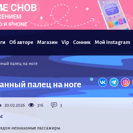
ги
Об авторе
Магазин
Vip
Сонник
Мой Instagram
ный палец на ноге
анный палец на ноге
a
20.02.2026
316
3
ас
,рядом незнакомые пассажиры.