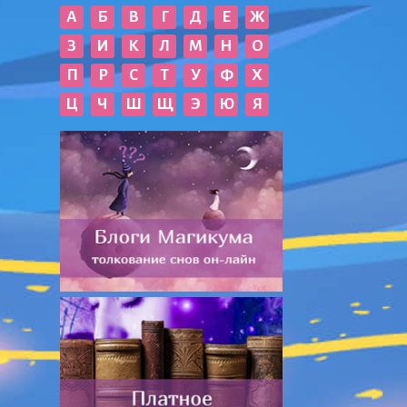
А
Б
В
Г
Д
Е
Ж
З
И
К
Л
М
Н
О
П
Р
С
Т
У
Ф
Х
Ц
Ч
Ш
Щ
Э
Ю
Я