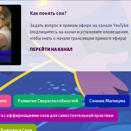
Как понять сон?
Задать вопрос в прямом эфире на канале YouTybe
(подпишитесь на канал и установите оповещения,
чтобы знать о начале трансляции прямого эфира)
ПЕРЕЙТИ НА КАНАЛ
eams
Развитие Сверхспособностей
Сонник Магикума
га с аффирмациями снов для самостоятельной практики
Сбывшихся Снов