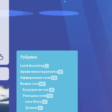
Рубрики
Lucid dreaming
5
Архив гипнотерапевта
16
Аффирмации снов
123
Вещие сны
180
Будущее во сне
47
Разгадка снов
119
Love Story
79
Деньги
51