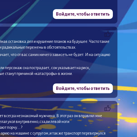
Войдите, чтобы ответить
ная остановка дел и крушение планов на будущее. Часто такие
и радикальные перемены в обстоятельствах.
чает, что от вас самих ничего зависеть не будет. И на ситуацию
или персонаж сна пострадает, сон указывает на риск,
е станут причиной «катастрофы» в жизни.
Войдите, чтобы ответить
ет всегда незнакомый мужчина. В этот раз он вправлял мне
делал укол внутривенно,сзади левой ноги
лают порчу….?
аварию на машине с супругом,и так же транспорт перевернулся