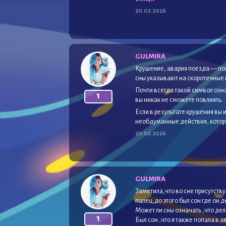
20.02.2026
GULMIRA
Крушение, авария поезда — пол
сны указывают на скоротечные 
Почти всегда такой символ озна
1
вы никак не сможете повлиять.
Если в результате крушения вы 
необдуманные действия, которы
20.02.2026
GULMIRA
Заметила,что во сне присутству
палец,до этого был сон где он 
Может ли сны означать ,что де
1
Был сон ,что я также попала в 