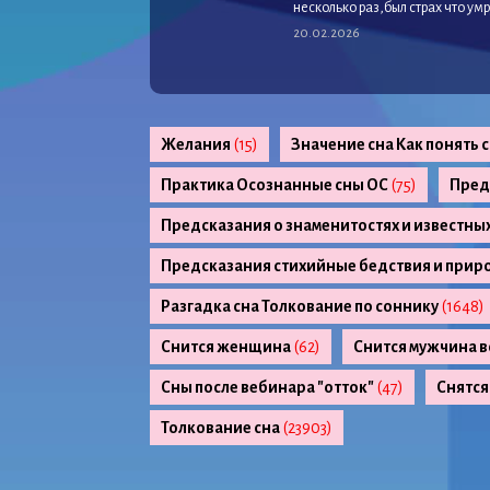
несколько раз,был страх что ум
20.02.2026
Желания
(15)
Значение сна Как понять 
Практика Осознанные сны ОС
(75)
Пред
Предсказания о знаменитостях и известны
Предсказания стихийные бедствия и прир
Разгадка сна Толкование по соннику
(1648)
Снится женщина
(62)
Снится мужчина в
Сны после вебинара "отток"
(47)
Снятся
Толкование сна
(23903)