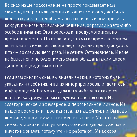
Во снах наше подсознание не просто показывает нам
сюжеты, истории или картинки, чаще всего оно дает Знак –
подсказку для того, чтобы мы остановились и осмотрелись
вокруг, приняли правильное решение, обратили на что-либо
особое внимание. Это происходит предусмотрительно
преждевременно. Но из-за того, Что мы вовремя не можем
понять язык символов своего «я», его усилия проходят даром.
и так – до следующего раза. Не летите. Остановитесь. Иначе
не было, нет и не будет иметь смыла обладать таким даром.
Даром предвидения во сне.
Если вам снились сны, вы видели знаки, в которых были
указания на события, и вы их интерпретировали, делитесь
информацией! Возможно, для кого-либо она окажется
ценной. Как результат мы получим значения снов. Не
аллегорическое и эфемерное, а персональное, личное. Из
нашего времени и пространства, из нашей жизни. Вы ведь
помните, что живем мы все вместе в 21 веке. У нас свои
символы и знаки. «Бабушкины» сонники для нас уже почти
ничего не значат, потому что « не работают». У нас своя