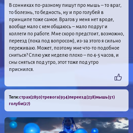
В сонниках по-разному пишут про мышь – то враг,
то болезнь, то бедность, ну и про голубей в
принципе тоже самое. Врагов у меня нет вроде,
вообще мало с кем общаюсь – мало подруг и
коллеги по работе. Мне скоро предстоит, возможно,
переезд (пока под вопросом), из-за этого я сильно
переживаю. Может, поэтому мне что-то подобное
сниться? Сплю уже неделю плохо – по 4-5 часов, и
сны сняться под утро, этот тоже под утро
приснился.
Теги:
страх
(2850)
тревога
(934)
переезд
(238)
мышь
(51)
голуби
(27)