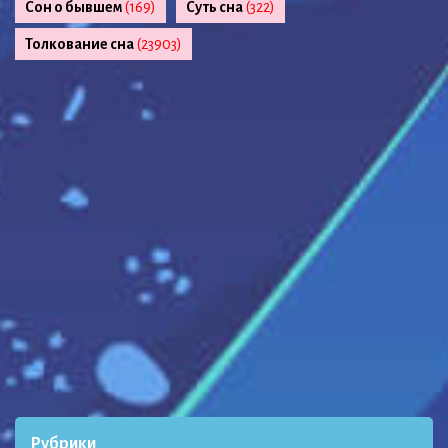
Сон о бывшем
(169)
Суть сна
(322)
Толкование сна
(23903)
Рубрики