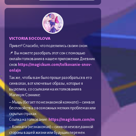
VICTORIA SOCOLOVA
Привет! Спасибо, что поделились своим сном.
📌 Вы можете разобрать этот сон с помощью
онлайн толкования в нашем приложении Дневник
снов
https://magickum.com/tolkovanie-snov-
onlajn
Так же, чтобы вам было проще разобраться в его
символах, вот ключевые образы, которые я
выделила, со ссылками на их толкования в
Магикум Соннике:
– Мышь (бегает по незнакомой комнате) – символ
беспокойства о возможных мелких проблемах или
скрытых страхах.
Ссылка на толкование:
https://magickum.com/m
– Комната (незнакомая) – символ неизведанной
стороны вашей жизни или будущих перемен.