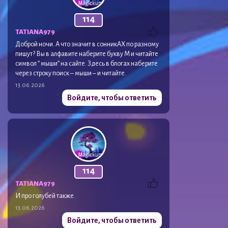
114
TATIANА979
Доброй ночи. А что значит в сонникАХ по разному
пишут? Вы в алфавите наберите букву М и читайте
символ ” мыши” на сайте. Здесь в блогах наберите
через строку поиск – мыши – и читайте.
13.06.2026
Войдите, чтобы ответить
114
TATIANА979
И про голубей также.
13.06.2026
Войдите, чтобы ответить