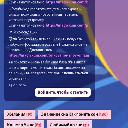
Ссылка на толкование:
https://magickum.com/k
– Голубь (ходит по комнате, темного окраса) –
символ возможных новостей или перемен,
которые несут тревогу.
Ссылка на толкование:
https://magickum.com/g
📌 Рекомендации:
😇📲 Все чтобы видеть вещие сны и получать
любую информацию в разделе Практика снов – в
приложении Дневник снов
https://magickum.com/tolkovanie-snov-onlajn
+ в приложении самая большая база сбывшихся
снов в мире – смотрите как сбылись похожие на
ваш сны, и вы сразу станете лучше понимать свои
сновидения.
24.06.2026
Войдите, чтобы ответить
Желания
(15)
Значение сна Как понять сон
(380)
Кошмар Ужас
(83)
Любимый во сне
(31)