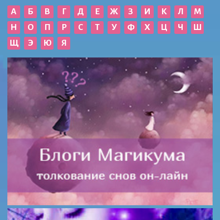
А
Б
В
Г
Д
Е
Ж
З
И
К
Л
М
Н
О
П
Р
С
Т
У
Ф
Х
Ц
Ч
Ш
Щ
Э
Ю
Я