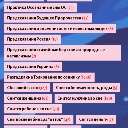
Практика Осознанные сны ОС
(75)
Предсказания Будущее Пророчества
(42)
Предсказания о знаменитостях и известных людях
(8)
Предсказания Россия
(16)
Предсказания стихийные бедствия и природные
катаклизмы
(2)
Предсказания Украина
(6)
Разгадка сна Толкование по соннику
(1648)
Сбывшийся сон
(327)
Снится беременность, роды
(5)
Снится женщина
(62)
Снится мужчина во сне
(189)
Снится ребенок во сне
(30)
Сны после вебинара "отток"
(47)
Снятся деньги
(7)