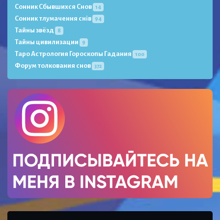
Сонник Сбывшихся Снов
14
Сонник тлумачення снів
94
Тайны звёзд
8
Тайны цивилизации
9
Таро Астрология Гороскопы Гадания
100
Форум толкования снов
372