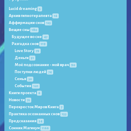
Lucid dreaming
5
Архив гипнотерапевта
16
Аффирмации снов
123
Вещие сны
180
Будущее во сне
47
Разгадка снов
119
Love Story
79
Деньги
51
Моё подсознание - мой врач
90
Поступки людей
74
Семья
30
События
101
Книги проекта
6
Новости
72
Перекресток Миров Книга
7
Практика осознанных снов
153
Предсказания
54
Сонник Магикум
1166